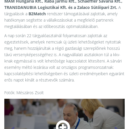
MAM Hungária Kft., Rába Jármű Kft., Schaeffler Savaria Kft.,
TRANSDANUBIA Logisztikai Kft. és a Zalaco Sütőipari Zrt.
A
tárgyalások a
B2Match
rendszer támogatásával zajlottak, amely
hatékonyan segítette a vállalkozásokat a megfelelő partnerek
megtalálásában és az időbeosztás optimalizálásában.
A nap során 22 tárgyalóasztalnál folyamatosan zajlottak az
egyeztetések, amelyek nemcsak új üzleti lehetőségeket nyitottak
meg, hanem hozzájárultak a régió gazdasági szereplőinek hosszú
távú versenyképességéhez is. A nagyvállalati asztalokon túl a kkv-
knak egymással is volt lehetősége kapcsolatot létesíteni. A sárvári
esemény méltó lezárása volt az országos programsorozatnak:
kapcsolatépítési lehetőségeiben és üzleti eredményeiben egyaránt
erős napot kínált a résztvevők számára.
Fotók: Mészáros Zsolt