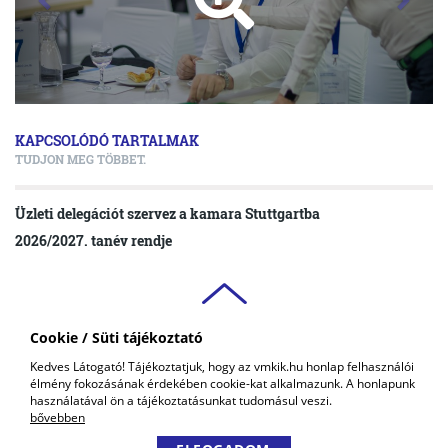
KAPCSOLÓDÓ TARTALMAK
TUDJON MEG TÖBBET.
Üzleti delegációt szervez a kamara Stuttgartba
2026/2027. tanév rendje
Cookie / Süti tájékoztató
VAS VÁRMEGYEI
Kedves Látogató! Tájékoztatjuk, hogy az vmkik.hu honlap felhasználói
KERESKEDELMI ÉS IPARKAMARA
élmény fokozásának érdekében cookie-kat alkalmazunk. A honlapunk
COPYRIGHT © 2018 - 2026 VMKIK. |
ALL RIGHTS RESERVED! DESIGNED &
használatával ön a tájékoztatásunkat tudomásul veszi.
POWERED BY
POSITIVE ADAMSKY
bővebben