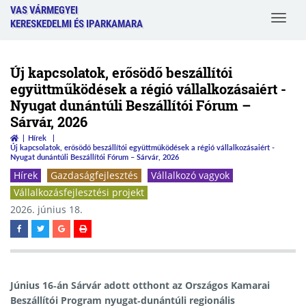
VAS VÁRMEGYEI
Toggle
KERESKEDELMI ÉS IPARKAMARA
navigat
Új kapcsolatok, erősödő beszállítói
együttműködések a régió vállalkozásaiért -
Nyugat dunántúli Beszállítói Fórum –
Sárvár, 2026
Hírek
Új kapcsolatok, erősödő beszállítói együttműködések a régió vállalkozásaiért -
Nyugat dunántúli Beszállítói Fórum – Sárvár, 2026
Hírek
Gazdaságfejlesztés
Vállalkozó vagyok
Vállalkozásfejlesztési projekt
2026. június 18.
Június 16‑án Sárvár adott otthont az Országos Kamarai
Beszállítói Program nyugat‑dunántúli regionális