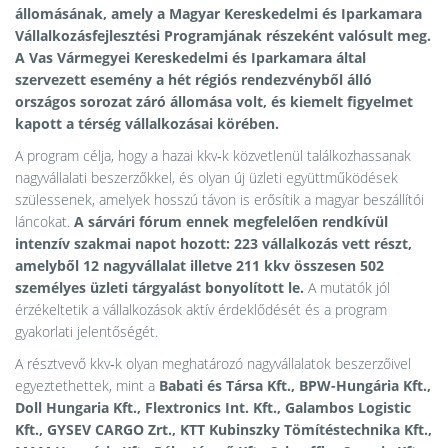
állomásának, amely a Magyar Kereskedelmi és Iparkamara
Vállalkozásfejlesztési Programjának részeként valósult meg.
A Vas Vármegyei Kereskedelmi és Iparkamara által
szervezett esemény a hét régiós rendezvényből álló
országos sorozat záró állomása volt, és kiemelt figyelmet
kapott a térség vállalkozásai körében.
A program célja, hogy a hazai kkv‑k közvetlenül találkozhassanak
nagyvállalati beszerzőkkel, és olyan új üzleti együttműködések
szülessenek, amelyek hosszú távon is erősítik a magyar beszállítói
láncokat.
A sárvári fórum ennek megfelelően rendkívül
intenzív szakmai napot hozott: 223 vállalkozás vett részt,
amelyből 12 nagyvállalat illetve 211 kkv összesen 502
személyes üzleti tárgyalást bonyolított le.
A mutatók jól
érzékeltetik a vállalkozások aktív érdeklődését és a program
gyakorlati jelentőségét.
A résztvevő kkv‑k olyan meghatározó nagyvállalatok beszerzőivel
egyeztethettek, mint a
Babati és Társa Kft., BPW-Hungária Kft.,
Doll Hungaria Kft., Flextronics Int. Kft., Galambos Logistic
Kft., GYSEV CARGO Zrt., KTT Kubinszky Tömítéstechnika Kft.,