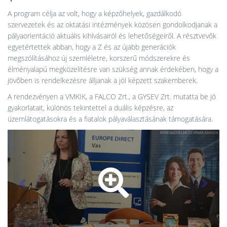
A program célja az volt, hogy a képzőhelyek, gazdálkodó
szervezetek és az oktatási intézmények közösen gondolkodjanak a
pályaorientáció aktuális kihívásairól és lehetőségeiről. A résztvevők
egyetértettek abban, hogy a Z és az újabb generációk
megszólításához új szemléletre, korszerű módszerekre és
élményalapú megközelítésre van szükség annak érdekében, hogy a
jövőben is rendelkezésre álljanak a jól képzett szakemberek.
A rendezvényen a VMKIK, a FALCO Zrt., a GYSEV Zrt. mutatta be jó
gyakorlatait, különös tekintettel a duális képzésre, az
üzemlátogatásokra és a fiatalok pályaválasztásának támogatására.