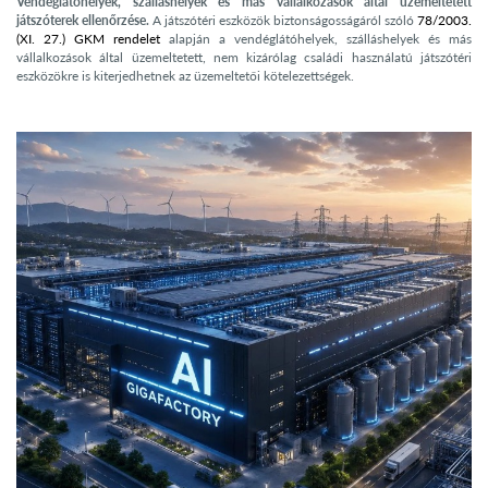
Vendéglátóhelyek, szálláshelyek és más vállalkozások által üzemeltetett
játszóterek ellenőrzése.
A játszótéri eszközök biztonságosságáról szóló
78/2003.
(XI. 27.) GKM rendelet
alapján a vendéglátóhelyek, szálláshelyek és más
vállalkozások által üzemeltetett, nem kizárólag családi használatú játszótéri
eszközökre is kiterjedhetnek az üzemeltetői kötelezettségek.