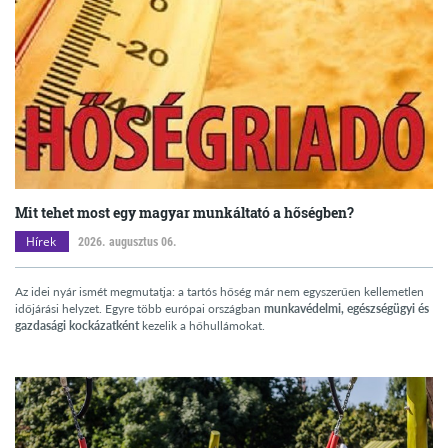
Mit tehet most egy magyar munkáltató a hőségben?
Hírek
2026. augusztus 06.
Az idei nyár ismét megmutatja: a tartós hőség már nem egyszerűen kellemetlen
időjárási helyzet. Egyre több európai országban
munkavédelmi, egészségügyi és
gazdasági kockázatként
kezelik a hőhullámokat.