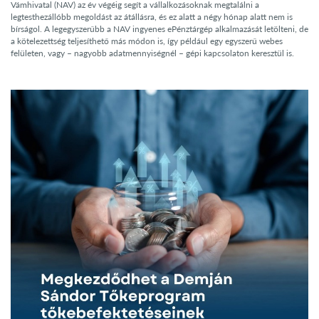
Vámhivatal (NAV) az év végéig segít a vállalkozásoknak megtalálni a
legtesthezállóbb megoldást az átállásra, és ez alatt a négy hónap alatt nem is
bírságol. A legegyszerűbb a NAV ingyenes ePénztárgép alkalmazását letölteni, de
a kötelezettség teljesíthető más módon is, így például egy egyszerű webes
felületen, vagy – nagyobb adatmennyiségnél – gépi kapcsolaton keresztül is.