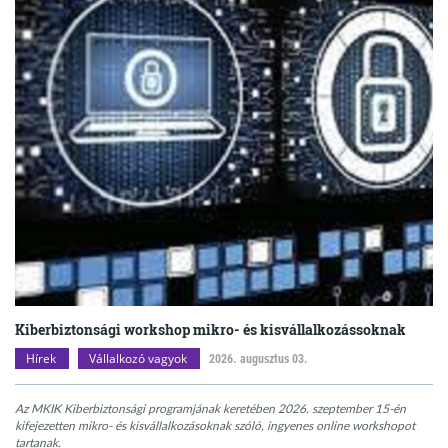
Kiberbiztonsági workshop mikro- és kisvállalkozássoknak
Hírek
Vállalkozó vagyok
2026. augusztus 03.
Az MKIK Kiberbiztonsági programjának keretében 2026. szeptember 15-én
kifejezetten mikro- és kisvállalkozásoknak szóló, ingyenes online workshopot
tartanak.