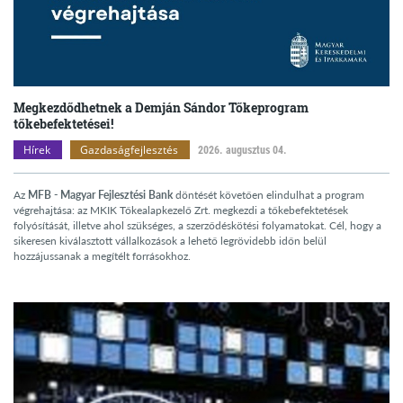
Megkezdődhetnek a Demján Sándor Tőkeprogram
tőkebefektetései!
Hírek
Gazdaságfejlesztés
2026. augusztus 04.
Az
MFB - Magyar Fejlesztési Bank
döntését követően elindulhat a program
végrehajtása: az MKIK Tőkealapkezelő Zrt. megkezdi a tőkebefektetések
folyósítását, illetve ahol szükséges, a szerződéskötési folyamatokat. Cél, hogy a
sikeresen kiválasztott vállalkozások a lehető legrövidebb időn belül
hozzájussanak a megítélt forrásokhoz.