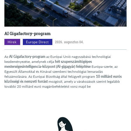
AI Gigafactory-program
Hírek
Europe Direct
2026. augusztus 04.
Az
AI Gigafactory-program
az Európai Unió nagyszabású technológiai
kezdeményezése, amelynek célja
hét szuperszámítógépes
mesterségesintelligencia-központ (AI-gigagyár) felépítése
Európa-szerte, az
Egyesült Államokkal és Kínával szembeni technológiai lemaradás
felszámolására. Az Európai Bizottság által felügyelt program
10 milliárd eurós
közösségi és nemzeti forrást
mozgósít, amely a várakozások szerint legalább
további 20 milliárd euró magánbefektetést vonz majd be