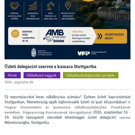
Üzleti delegációt szervez a kamara Stuttgartba
Hírek
Vállalkozó vagyok
Vállalkozásfejlesztési projekt
2026. augusztus 06.
Új exportpiacokat keres vállalkozása számára? Építsen üzleti kapcsolatokat
Stuttgartban, Németország egyik legfontosabb üzleti és ipari központjában!
A
Magyar Kereskedelmi és Iparkamara Vállalkozásfejlesztési Projektjének
keretében, Magyarország Kormányának támogatásával
2026. szeptember 16 -
18. között támogatott részvételi lehetőséggel üzleti delegációt
szervez
Németországba, Stuttgartba
.