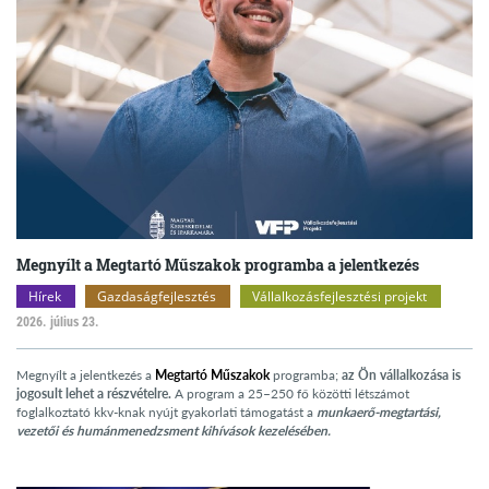
Megnyílt a Megtartó Műszakok programba a jelentkezés
Hírek
Gazdaságfejlesztés
Vállalkozásfejlesztési projekt
2026. július 23.
Megnyílt a jelentkezés a
Megtartó Műszakok
programba;
az Ön vállalkozása is
jogosult lehet a részvételre.
A program a 25–250 fő közötti létszámot
foglalkoztató kkv-knak nyújt gyakorlati támogatást a
munkaerő-megtartási,
vezetői és humánmenedzsment kihívások kezelésében.