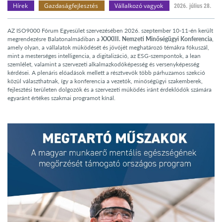
Hírek
Gazdaságfejlesztés
Vállalkozó vagyok
2026. július 28.
AZ ISO9000 Fórum Egyesület szervezésében 2026. szeptember 10-11-én került
megrendezésre Balatonalmádiban a
XXXIII. Nemzeti Minőségügyi Konferencia
,
amely olyan, a vállalatok működését és jövőjét meghatározó témákra fókuszál,
mint a mesterséges intelligencia, a digitalizáció, az ESG-szempontok, a lean
szemlélet, valamint a szervezeti alkalmazkodóképesség és versenyképesség
kérdései. A plenáris előadások mellett a résztvevők több párhuzamos szekció
közül választhatnak, így a konferencia a vezetők, minőségügyi szakemberek,
fejlesztési területen dolgozók és a szervezeti működés iránt érdeklődők számára
egyaránt értékes szakmai programot kínál.