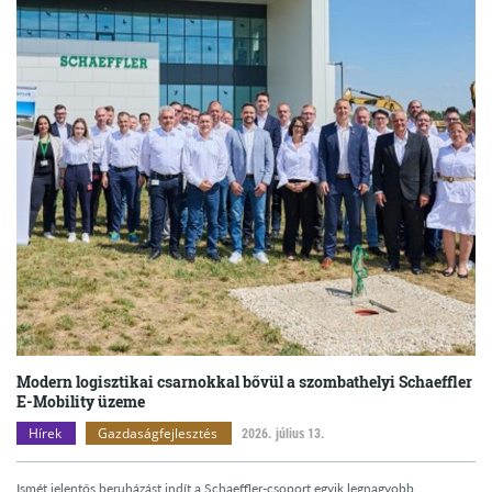
Modern logisztikai csarnokkal bővül a szombathelyi Schaeffler
E-Mobility üzeme
Hírek
Gazdaságfejlesztés
2026. július 13.
Ismét jelentős beruházást indít a Schaeffler-csoport egyik legnagyobb