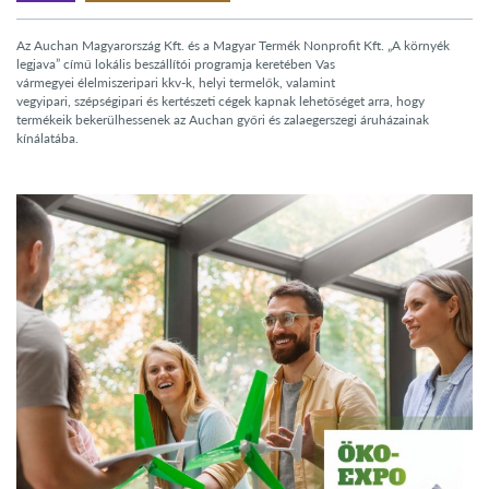
Az Auchan Magyarország Kft. és a Magyar Termék Nonprofit Kft. „A környék
legjava” című lokális beszállítói programja keretében Vas
vármegyei élelmiszeripari kkv-k, helyi termelők, valamint
vegyipari, szépségipari és kertészeti cégek kapnak lehetőséget arra, hogy
termékeik bekerülhessenek az Auchan győri és zalaegerszegi áruházainak
kínálatába.