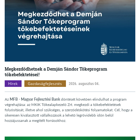
Megkezdődhetnek a Demján Sándor Tőkeprogram
tőkebefektetései!
Hírek
Gazdaságfejlesztés
2026. augusztus 04.
Az
MFB - Magyar Fejlesztési Bank
döntését követően elindulhat a program
végrehajtása: az MKIK Tőkealapkezelő Zrt. megkezdi a tőkebefektetések
folyósítását, illetve ahol szükséges, a szerződéskötési folyamatokat. Cél, hogy a
sikeresen kiválasztott vállalkozások a lehető legrövidebb időn belül
hozzájussanak a megítélt forrásokhoz.