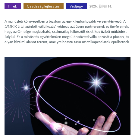
Hírek
Gazdaságfejlesztés
Védjegy
2026. július 14.
A mai üzleti környezetben a bizalom az egyik legfontosabb versenytényező. A
„VMKIK által ajánlott vállalkozás” védjegy azt üzeni partnereinek és ügyfeleinek,
hogy az Ön cége
megbízható, szakmailag felkészült és etikus üzleti működést
folytat
. Ez a minősítés egyértelműen megkülönbözteti vállalkozását a piacon, és
olyan bizalmi alapot teremt, amelyre hosszú távú üzleti kapcsolatok épülhetnek.