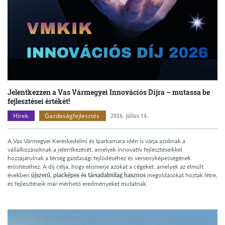
Jelentkezzen a Vas Vármegyei Innovációs Díjra – mutassa be
fejlesztései értékét!
Hírek
Gazdaságfejlesztés
2026. július 14.
A Vas Vármegyei Kereskedelmi és Iparkamara idén is várja azoknak a
vállalkozásoknak a jelentkezését, amelyek innovatív fejlesztéseikkel
hozzájárulnak a térség gazdasági fejlődéséhez és versenyképességének
erősítéséhez. A díj célja, hogy elismerje azokat a cégeket, amelyek az elmúlt
években
újszerű, piacképes és társadalmilag hasznos
megoldásokat hoztak létre,
és fejlesztéseik már mérhető eredményeket mutatnak.