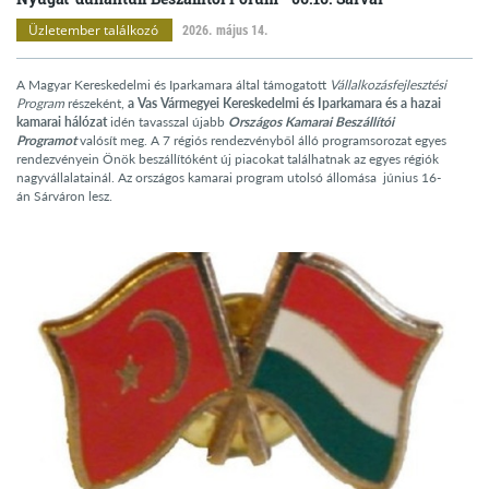
Üzletember találkozó
2026. május 14.
A Magyar Kereskedelmi és Iparkamara által támogatott
Vállalkozásfejlesztési
Program
részeként,
a Vas Vármegyei Kereskedelmi és Iparkamara
és a hazai
kamarai
hálózat
idén tavasszal újabb
Országos Kamarai Beszállítói
Programot
valósít meg. A 7 régiós rendezvényből álló programsorozat egyes
rendezvényein Önök beszállítóként új piacokat találhatnak az egyes régiók
nagyvállalatainál. Az országos kamarai program utolsó állomása június 16-
án Sárváron lesz.