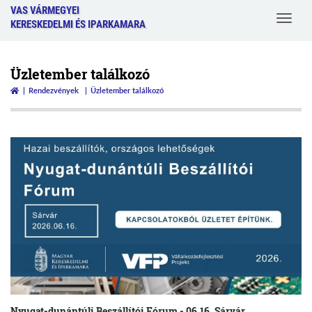
VAS VÁRMEGYEI
Toggle
KERESKEDELMI ÉS IPARKAMARA
navigat
Üzletember találkozó
Rendezvények
Üzletember találkozó
Nyugat-dunántúli Beszállítói Fórum - 06.16. Sárvár