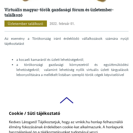
Virtuális magyar-török gazdasági fórum és üzletember-
találkozó
Üzletember találkozó
2022. február 01.
Az esemény a Törökország iránt érdeklődő vállalkozások számára nyújt
tájékoztatást
a kocaeli kamaráról és üzleti lehetőségekről;
a törökországi gazdasági környezetről és együttműködési
lehetőségekről; valamint lehetőség nyílik virtuális üzleti tárgyalások
lebonyolítására a mellékelt listában szereplő török cégek képviselőivel
Cookie / Süti tájékoztató
VAS VÁRMEGYEI
Kedves Látogató! Tájékoztatjuk, hogy az vmkik.hu honlap felhasználói
KERESKEDELMI ÉS IPARKAMARA
élmény fokozásának érdekében cookie-kat alkalmazunk. A honlapunk
COPYRIGHT © 2018 - 2026 VMKIK. |
ALL RIGHTS RESERVED! DESIGNED &
használatával ön a tájékoztatásunkat tudomásul veszi.