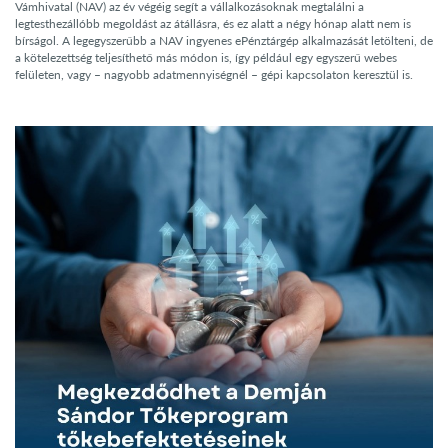
Vámhivatal (NAV) az év végéig segít a vállalkozásoknak megtalálni a
legtesthezállóbb megoldást az átállásra, és ez alatt a négy hónap alatt nem is
bírságol. A legegyszerűbb a NAV ingyenes ePénztárgép alkalmazását letölteni, de
a kötelezettség teljesíthető más módon is, így például egy egyszerű webes
felületen, vagy – nagyobb adatmennyiségnél – gépi kapcsolaton keresztül is.