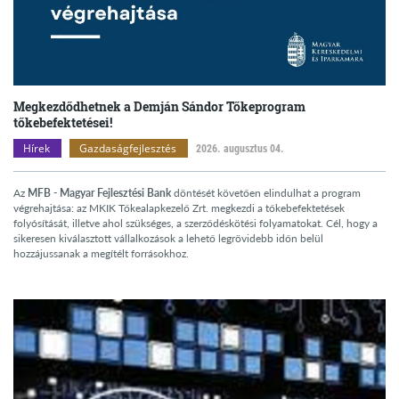
Megkezdődhetnek a Demján Sándor Tőkeprogram
tőkebefektetései!
Hírek
Gazdaságfejlesztés
2026. augusztus 04.
Az
MFB - Magyar Fejlesztési Bank
döntését követően elindulhat a program
végrehajtása: az MKIK Tőkealapkezelő Zrt. megkezdi a tőkebefektetések
folyósítását, illetve ahol szükséges, a szerződéskötési folyamatokat. Cél, hogy a
sikeresen kiválasztott vállalkozások a lehető legrövidebb időn belül
hozzájussanak a megítélt forrásokhoz.