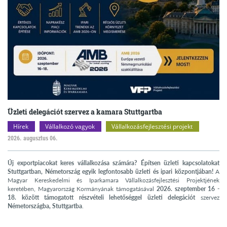
Üzleti delegációt szervez a kamara Stuttgartba
Hírek
Vállalkozó vagyok
Vállalkozásfejlesztési projekt
2026. augusztus 06.
Új exportpiacokat keres vállalkozása számára? Építsen üzleti kapcsolatokat
Stuttgartban, Németország egyik legfontosabb üzleti és ipari központjában!
A
Magyar Kereskedelmi és Iparkamara Vállalkozásfejlesztési Projektjének
keretében, Magyarország Kormányának támogatásával
2026. szeptember 16 -
18. között támogatott részvételi lehetőséggel üzleti delegációt
szervez
Németországba, Stuttgartba
.