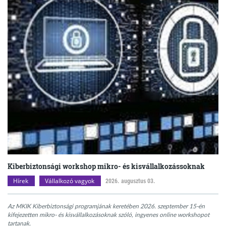
Kiberbiztonsági workshop mikro- és kisvállalkozássoknak
Hírek
Vállalkozó vagyok
2026. augusztus 03.
Az MKIK Kiberbiztonsági programjának keretében 2026. szeptember 15-én
kifejezetten mikro- és kisvállalkozásoknak szóló, ingyenes online workshopot
tartanak.