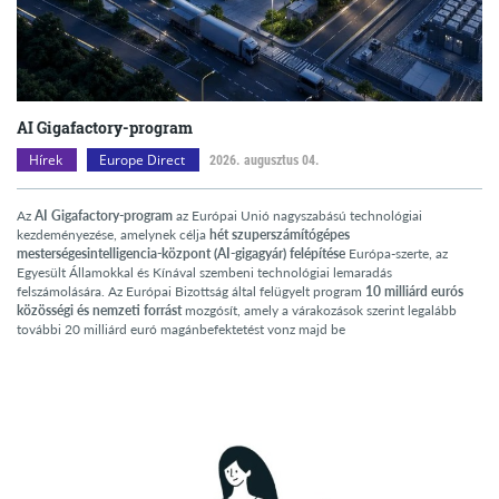
AI Gigafactory-program
Hírek
Europe Direct
2026. augusztus 04.
Az
AI Gigafactory-program
az Európai Unió nagyszabású technológiai
kezdeményezése, amelynek célja
hét szuperszámítógépes
mesterségesintelligencia-központ (AI-gigagyár) felépítése
Európa-szerte, az
Egyesült Államokkal és Kínával szembeni technológiai lemaradás
felszámolására. Az Európai Bizottság által felügyelt program
10 milliárd eurós
közösségi és nemzeti forrást
mozgósít, amely a várakozások szerint legalább
további 20 milliárd euró magánbefektetést vonz majd be