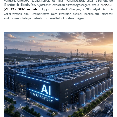
Vendéglátóhelyek, szálláshelyek és más vállalkozások által üzemeltetett
játszóterek ellenőrzése.
A játszótéri eszközök biztonságosságáról szóló
78/2003.
(XI. 27.) GKM rendelet
alapján a vendéglátóhelyek, szálláshelyek és más
vállalkozások által üzemeltetett, nem kizárólag családi használatú játszótéri
eszközökre is kiterjedhetnek az üzemeltetői kötelezettségek.