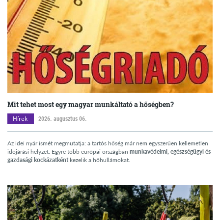
Mit tehet most egy magyar munkáltató a hőségben?
Hírek
2026. augusztus 06.
Az idei nyár ismét megmutatja: a tartós hőség már nem egyszerűen kellemetlen
időjárási helyzet. Egyre több európai országban
munkavédelmi, egészségügyi és
gazdasági kockázatként
kezelik a hőhullámokat.