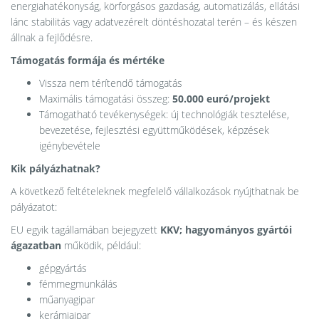
energiahatékonyság, körforgásos gazdaság, automatizálás, ellátási
lánc stabilitás vagy adatvezérelt döntéshozatal terén – és készen
állnak a fejlődésre.
Támogatás formája és mértéke
Vissza nem térítendő támogatás
Maximális támogatási összeg:
50.000 euró/projekt
Támogatható tevékenységek: új technológiák tesztelése,
bevezetése, fejlesztési együttműködések, képzések
igénybevétele
Kik pályázhatnak?
A következő feltételeknek megfelelő vállalkozások nyújthatnak be
pályázatot:
EU egyik tagállamában bejegyzett
KKV; hagyományos gyártói
ágazatban
működik, például:
gépgyártás
fémmegmunkálás
műanyagipar
kerámiaipar