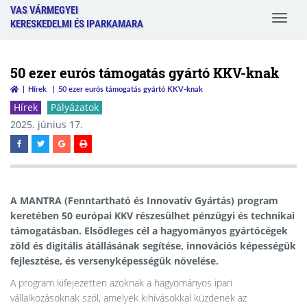
VAS VÁRMEGYEI
Toggle
KERESKEDELMI ÉS IPARKAMARA
navigat
50 ezer eurós támogatás gyártó KKV-knak
Hírek
50 ezer eurós támogatás gyártó KKV-knak
Hírek
Pályázatok
2025. június 17.
A
MANTRA (Fenntartható és Innovatív Gyártás)
program
keretében
50 európai KKV
részesülhet pénzügyi és technikai
támogatásban. Elsődleges cél a hagyományos gyártócégek
zöld és digitális átállásának segítése, innovációs képességük
fejlesztése, és versenyképességük növelése.
A program kifejezetten azoknak a hagyományos ipari
vállalkozásoknak szól, amelyek kihívásokkal küzdenek az