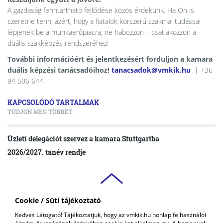
A gazdaság fenntartható fejlődése közös érdekünk. Ha Ön is
szeretne tenni azért, hogy a fiatalok korszerű szakmai tudással
lépjenek be a munkaerőpiacra, ne habozzon – csatlakozzon a
duális szakképzés rendszeréhez!
További információért és jelentkezésért forduljon a kamara
duális képzési tanácsadóihoz!
tanacsadok@vmkik.hu
| +36
94 506 644
KAPCSOLÓDÓ TARTALMAK
TUDJON MEG TÖBBET.
Üzleti delegációt szervez a kamara Stuttgartba
2026/2027. tanév rendje
Cookie / Süti tájékoztató
VAS VÁRMEGYEI
Kedves Látogató! Tájékoztatjuk, hogy az vmkik.hu honlap felhasználói
KERESKEDELMI ÉS IPARKAMARA