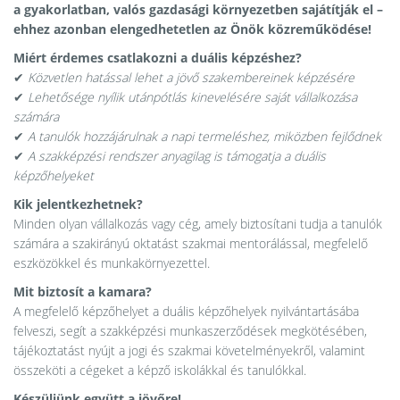
a gyakorlatban, valós gazdasági környezetben sajátítják el –
ehhez azonban elengedhetetlen az Önök közreműködése!
Miért érdemes csatlakozni a duális képzéshez?
✔
Közvetlen hatással lehet a jövő szakembereinek képzésére
✔
Lehetősége nyílik utánpótlás kinevelésére saját vállalkozása
számára
✔
A tanulók hozzájárulnak a napi termeléshez, miközben fejlődnek
✔
A szakképzési rendszer anyagilag is támogatja a duális
képzőhelyeket
Kik jelentkezhetnek?
Minden olyan vállalkozás vagy cég, amely biztosítani tudja a tanulók
számára a szakirányú oktatást szakmai mentorálással, megfelelő
eszközökkel és munkakörnyezettel.
Mit biztosít a kamara?
A megfelelő képzőhelyet a duális képzőhelyek nyilvántartásába
felveszi, segít a szakképzési munkaszerződések megkötésében,
tájékoztatást nyújt a jogi és szakmai követelményekről, valamint
összeköti a cégeket a képző iskolákkal és tanulókkal.
Készüljünk együtt a jövőre!