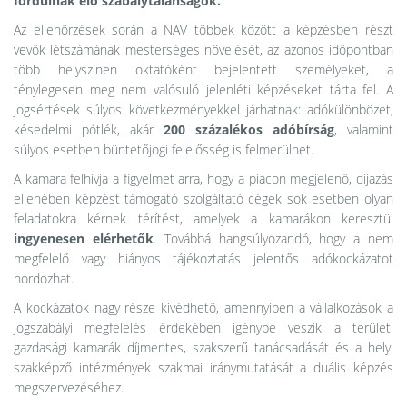
fordulnak elő szabálytalanságok.
Az ellenőrzések során a NAV többek között a képzésben részt
vevők létszámának mesterséges növelését, az azonos időpontban
több helyszínen oktatóként bejelentett személyeket, a
ténylegesen meg nem valósuló jelenléti képzéseket tárta fel. A
jogsértések súlyos következményekkel járhatnak: adókülönbözet,
késedelmi pótlék, akár
200 százalékos adóbírság
, valamint
súlyos esetben büntetőjogi felelősség is felmerülhet.
A kamara felhívja a figyelmet arra, hogy a piacon megjelenő, díjazás
ellenében képzést támogató szolgáltató cégek sok esetben olyan
feladatokra kérnek térítést, amelyek a kamarákon keresztül
ingyenesen elérhetők
. Továbbá hangsúlyozandó, hogy a nem
megfelelő vagy hiányos tájékoztatás jelentős adókockázatot
hordozhat.
A kockázatok nagy része kivédhető, amennyiben a vállalkozások a
jogszabályi megfelelés érdekében igénybe veszik a területi
gazdasági kamarák díjmentes, szakszerű tanácsadását és a helyi
szakképző intézmények szakmai iránymutatását a duális képzés
megszervezéséhez.