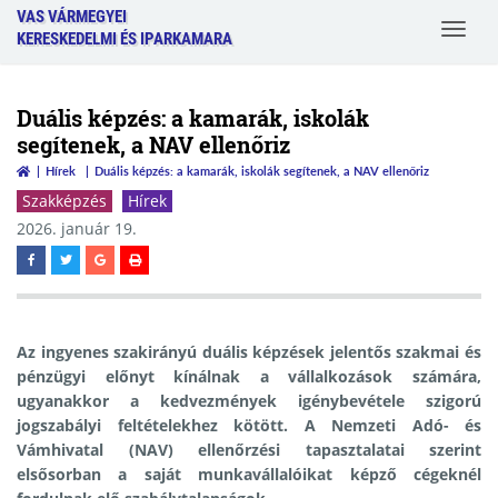
VAS VÁRMEGYEI
Toggle
KERESKEDELMI ÉS IPARKAMARA
navigat
Duális képzés: a kamarák, iskolák
segítenek, a NAV ellenőriz
Hírek
Duális képzés: a kamarák, iskolák segítenek, a NAV ellenőriz
Szakképzés
Hírek
2026. január 19.
Az ingyenes szakirányú duális képzések jelentős szakmai és
pénzügyi előnyt kínálnak a vállalkozások számára,
ugyanakkor a kedvezmények igénybevétele szigorú
jogszabályi feltételekhez kötött. A Nemzeti Adó- és
Vámhivatal (NAV) ellenőrzési tapasztalatai szerint
elsősorban a
saját munkavállalóikat képző cégeknél