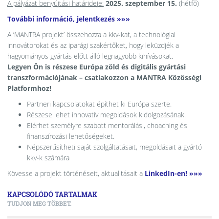
A pályázat benyújtási határideje:
2025. szeptember 15.
(hétfő)
További információ, jelentkezés »»»
A ’MANTRA projekt’ összehozza a kkv-kat, a technológiai
innovátorokat és az iparági szakértőket, hogy leküzdjék a
hagyományos gyártás előtt álló legnagyobb kihívásokat.
Legyen Ön is részese Európa zöld és digitális gyártási
transzformációjának – csatlakozzon a MANTRA Közösségi
Platformhoz!
Partneri kapcsolatokat építhet ki Európa szerte.
Részese lehet innovatív megoldások kidolgozásának.
Elérhet személyre szabott mentorálási, choaching és
finanszírozási lehetőségeket.
Népszerűsítheti saját szolgáltatásait, megoldásait a gyártó
kkv-k számára
Kövesse a projekt történéseit, aktualitásait a
LinkedIn-en! »»»
KAPCSOLÓDÓ TARTALMAK
TUDJON MEG TÖBBET.