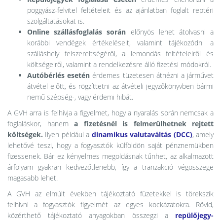
poggyász-felvitel feltételeit és az ajánlatban foglalt reptéri
szolgáltatásokat is.
Online szállásfoglalás során
előnyös lehet átolvasni a
korábbi vendégek értékeléseit, valamint tájékozódni a
szálláshely felszereltségéről, a lemondás feltételeiről és
költségeiről, valamint a rendelkezésre álló fizetési módokról.
Autóbérlés esetén
érdemes tüzetesen átnézni a járművet
átvétel előtt, és rögzíttetni az átvételi jegyzőkönyvben bármi
nemű szépség-, vagy érdemi hibát.
A GVH arra is felhívja a figyelmet, hogy a nyaralás során nemcsak a
foglaláskor, hanem
a fizetésnél is felmerülhetnek rejtett
költségek.
Ilyen például a
dinamikus valutaváltás (DCC)
, amely
lehetővé teszi, hogy a fogyasztók külföldön saját pénznemükben
fizessenek. Bár ez kényelmes megoldásnak tűnhet, az alkalmazott
árfolyam gyakran kedvezőtlenebb, így a tranzakció végösszege
magasabb lehet.
A GVH az elmúlt években tájékoztató füzetekkel is törekszik
felhívni a fogyasztók figyelmét az egyes kockázatokra. Rövid,
közérthető tájékoztató anyagokban összegzi a
repülőjegy-