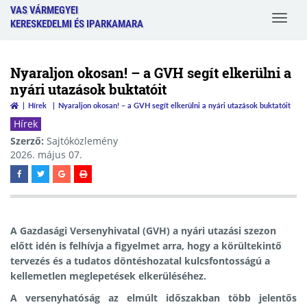
VAS VÁRMEGYEI
Toggle
KERESKEDELMI ÉS IPARKAMARA
navigat
Nyaraljon okosan! – a GVH segít elkerülni a
nyári utazások buktatóit
Hírek
Nyaraljon okosan! – a GVH segít elkerülni a nyári utazások buktatóit
Hírek
Szerző:
Sajtóközlemény
2026. május 07.
A Gazdasági Versenyhivatal (GVH) a nyári utazási szezon
előtt idén is felhívja a figyelmet arra, hogy a körültekintő
tervezés és a tudatos döntéshozatal kulcsfontosságú a
kellemetlen meglepetések elkerüléséhez.
A versenyhatóság az elmúlt időszakban több jelentős