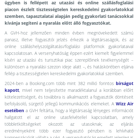
ügyben is fellépett az utazási és online szállásfoglalási
piacon észlelt tisztességtelen kereskedelmi gyakorlatokkal
szemben, tapasztalatai alapján pedig gyakorlati tanácsokkal
kívánja segíteni a nyaralás előtt álló fogyasztókat.
A GVH-hoz jellemzően minden évben megnövekedett számú
panasz, illetve fogyasztói jelzés érkezik a légitársaságok, és az
online szálláshelyszolgáltatási/foglalási platformok gyakorlataival
kapcsolatosan. A versenyhatóság éppen ezért kiemelt figyelemmel
kíséri az utazási és turisztikai piac szereplőinek tevékenységét –
különösen a nyaralási szezon ideje alatt –, és hatáskörében eljárva
fellép a tisztességtelen kereskedelmi gyakorlatokkal szemben.
2024-ben a Booking.com több mint 382 millió forintos
bírságot
kapott
, mivel nem teljesítette maradéktalanul a korábban előírt
kötelezettségeit, és továbbra is alkalmazott a fogyasztók döntéseit
befolyásoló, sürgető jellegű kommunikációs elemeket. A
Wizz Air
esetében
a GVH feltárta, hogy a légitársaság lényeges információt
hallgatott el az online utasfelvétellel kapcsolatban, amely
többletköltségeket okozott az utasoknak; az eljárás
eredményeként több ezer fogyasztó pénzben is lehívható
kompenzációját vállalta a cég. A versenyhatóság emellett jelenleg is