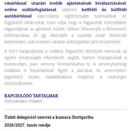
vásárlással
,
utazási irodák ajánlatainak kiválasztásával
,
online szállásfoglalással
, valamint
belföldi és külföldi
autóbérléssel
kapcsolatos legfontosabb tudnivalókat és
fogyasztói tanácsokat. Ezek célja, hogy a fogyasztók könnyebben
eligazodjanak az ajánlatok között, időben felismerjék a félrevezető
információkat, és így elkerüljék a nyaralás során felmerülő
kellemetlen, sok esetben váratlan költségekkel járó helyzeteket.
A GVH hangsúlyozza: a tudatos fogyasztói döntések nemcsak az
egyéni veszteségek elkerülését segítik, hanem hozzájárulnak a
tisztességes piaci verseny fenntartásához is. A versenyhatóság
továbbra is folyamatosan figyeli a piacokat, és amennyiben
jogsértést észlel, haladéktalanul megteszi a szükséges
intézkedéseket.
KAPCSOLÓDÓ TARTALMAK
TUDJON MEG TÖBBET.
Üzleti delegációt szervez a kamara Stuttgartba
2026/2027. tanév rendje