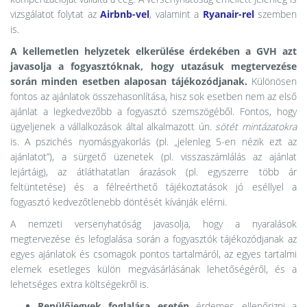
vizsgálatot folytat az
Airbnb-vel
, valamint a
Ryanair-rel
szemben
is.
A kellemetlen helyzetek elkerülése érdekében a GVH azt
javasolja a fogyasztóknak, hogy utazásuk megtervezése
során minden esetben alaposan tájékozódjanak.
Különösen
fontos az ajánlatok összehasonlítása, hisz sok esetben nem az első
ajánlat a legkedvezőbb a fogyasztó szemszögéből. Fontos, hogy
ügyeljenek a vállalkozások által alkalmazott ún.
sötét mintázatokra
is. A pszichés nyomásgyakorlás (pl. „jelenleg 5-en nézik ezt az
ajánlatot”), a sürgető üzenetek (pl. visszaszámlálás az ajánlat
lejártáig), az átláthatatlan árazások (pl. egyszerre több ár
feltüntetése) és a félreérthető tájékoztatások jó eséllyel a
fogyasztó kedvezőtlenebb döntését kívánják elérni.
A nemzeti versenyhatóság javasolja, hogy a nyaralások
megtervezése és lefoglalása során a fogyasztók tájékozódjanak az
egyes ajánlatok és csomagok pontos tartalmáról, az egyes tartalmi
elemek esetleges külön megvásárlásának lehetőségéről, és a
lehetséges extra költségekről is.
Repülőjegyek foglalása esetén
érdemes ellenőrizni a