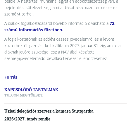
belőle. A háztartási munkánál egyetlen adókötelezettség van, a
bejelentési kötelezettség, ami a diákot alkalmazó természetes
személyt terheli.
A diákok foglalkoztatásáról bővebb információ olvasható a
72.
számú Információs füzetben.
A foglalkoztatónak az adóévi összes jövedelemről és a levont
közterhekről igazolást kell kiállítania 2027. január 31-éig, amire a
diáknak jövőre szüksége lesz a NAV által készített
személyijövedelemadó-bevallási tervezet ellenőrzéséhez.
Forrás
KAPCSOLÓDÓ TARTALMAK
TUDJON MEG TÖBBET.
Üzleti delegációt szervez a kamara Stuttgartba
2026/2027. tanév rendje