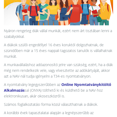
Nyáron rengeteg diák vállal munkát, ezért nem árt tisztában lenni a
szabályokkal.
A diákok szülői engedéllyel 16 éves koruktól dolgozhatnak, de
szünidőben már a 15 éves nappali tagozatos tanulók is vállalhatnak
munkát.
A munkavállaláshoz adóazonosító jelre van szükség, ezért, ha a diák
még nem rendelkezik vele, vagy elvesztette az adókártyáját, akkor
azt a NAV-nál tudja igényelni a T34-es nyomtatványon.
A nyomtatvány legegyszerűbben az
Online Nyomtatványkitöltő
Alkalmazás
sal (ONYA) tölthető ki és küldhető be a NAV-hoz
elektronikusan, akár okoseszközről is.
Számos foglalkoztatási forma közül választhatnak a diákok.
A korábbi évek tapasztalatai alapján a legnépszerűbb az