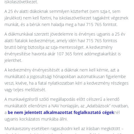
iskolaszövetkezet.
A 25 év alatti diákoknak semmilyen közterhet (sem szja-t, sem
járulékot) nem kell fizetni, ha iskolaszövetkezet tagjaként végeznek
munkát, és a bérük nem haladja meg a havi 715 765 forintot.
A diákmunkával szerzett jövedelemre is érvényes ugyanis a 25 év
alatti fiatalok kedvezménye, amely idén havi 715 765 forintos
bruttó bérig biztosítja az szja-mentességet. A kedvezmény
érvényesítése havonta akár 107 365 forint adómegtakarítást is
jelenthet.
A kedvezmény érvényesítését a diáknak nem kell kérnie, azt a
munkáltató a jogosultsági hónapokban automatikusan figyelembe
veszi, kivéve, ha a fiatal nyilatkozatban kéri a kedvezmény részleges
vagy teljes mellőzését.
A munkavégzésről szóló megállapodás előtt célszerű a leendő
munkáltatót ellenőrizni a NAV honlapján, az „Adatbázisok” rovatban,
a
be nem jelentett alkalmazottat foglalkoztató cégek
nél
ugyanis kockázatos munkába állni.
Munkaviszony esetében ragaszkodni kell az írásban megkötött –