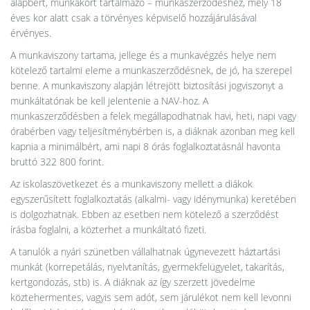
alapbért, munkakört tartalmazó – munkaszerződéshez, mely 18
éves kor alatt csak a törvényes képviselő hozzájárulásával
érvényes.
A munkaviszony tartama, jellege és a munkavégzés helye nem
kötelező tartalmi eleme a munkaszerződésnek, de jó, ha szerepel
benne. A munkaviszony alapján létrejött biztosítási jogviszonyt a
munkáltatónak be kell jelentenie a NAV-hoz. A
munkaszerződésben a felek megállapodhatnak havi, heti, napi vagy
órabérben vagy teljesítménybérben is, a diáknak azonban meg kell
kapnia a minimálbért, ami napi 8 órás foglalkoztatásnál havonta
bruttó 322 800 forint.
Az iskolaszövetkezet és a munkaviszony mellett a diákok
egyszerűsített foglalkoztatás (alkalmi- vagy idénymunka) keretében
is dolgozhatnak. Ebben az esetben nem kötelező a szerződést
írásba foglalni, a közterhet a munkáltató fizeti.
A tanulók a nyári szünetben vállalhatnak úgynevezett háztartási
munkát (korrepetálás, nyelvtanítás, gyermekfelügyelet, takarítás,
kertgondozás, stb) is. A diáknak az így szerzett jövedelme
köztehermentes, vagyis sem adót, sem járulékot nem kell levonni