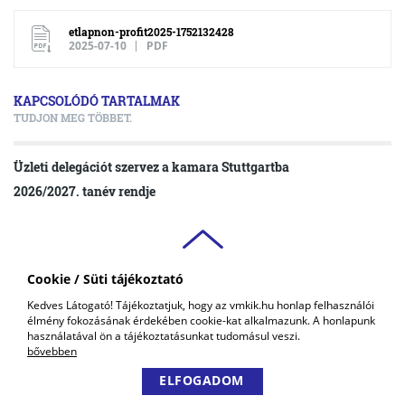
etlapnon-profit2025-1752132428
2025-07-10
PDF
KAPCSOLÓDÓ TARTALMAK
TUDJON MEG TÖBBET.
Üzleti delegációt szervez a kamara Stuttgartba
2026/2027. tanév rendje
Cookie / Süti tájékoztató
VAS VÁRMEGYEI
Kedves Látogató! Tájékoztatjuk, hogy az vmkik.hu honlap felhasználói
KERESKEDELMI ÉS IPARKAMARA
élmény fokozásának érdekében cookie-kat alkalmazunk. A honlapunk
COPYRIGHT © 2018 - 2026 VMKIK. |
ALL RIGHTS RESERVED! DESIGNED &
használatával ön a tájékoztatásunkat tudomásul veszi.
POWERED BY
POSITIVE ADAMSKY
bővebben
ELFOGADOM