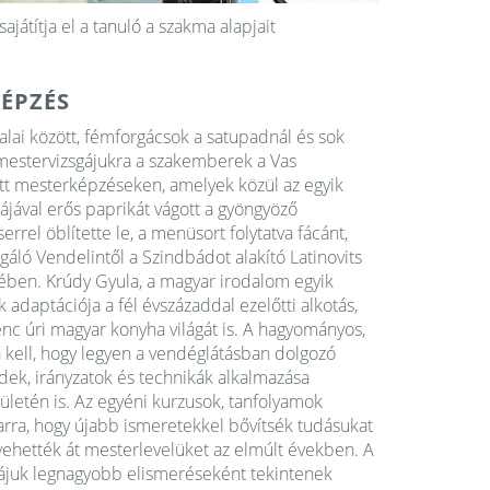
játítja el a tanuló a szakma alapjait
ÉPZÉS
alai között, fémforgácsok a satupadnál és sok
 mestervizsgájukra a szakemberek a Vas
tt mesterképzéseken, amelyek közül az egyik
ájával erős paprikát vágott a gyöngyöző
rrel öblítette le, a menüsort folytatva fácánt,
áló Vendelintől a Szindbádot alakító Latinovits
etében. Krúdy Gyula, a magyar irodalom egyik
k adaptációja a fél évszázaddal ezelőtti alkotás,
enc úri magyar konyha világát is. A hagyományos,
a kell, hogy legyen a vendéglátásban dolgozó
ek, irányzatok és technikák alkalmazása
ületén is. Az egyéni kurzusok, tanfolyamok
 arra, hogy újabb ismeretekkel bővítsék tudásukat
ehették át mesterlevelüket az elmúlt években. A
ájuk legnagyobb elismeréseként tekintenek