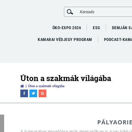
A
ÖKO-EXPO 2026
ESG
DEMJÁN S
KAMARAI VÉDJEGY PROGRAM
PODCAST-KAMA
Úton a szakmák világába
Úton a szakmák világába
PÁLYAORI
A kamaszkor megélése már önmagában is nagy kihívást