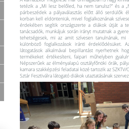
tetézik a „Mi lesz belőled, ha nem tanulsz?” és a 
párbeszédek a pályaválasztás előtt álló serdülők é
korban kell eldönteniük, mivel foglalkoznának szíves
érdekében segítik országszerte a diákok útját a te
tanácsadók, munkájuk során irányt mutatnak a gyer
tehetségesek, mi az amit szívesen tanulnának, mi 
különböző foglalkozások iránti érdeklődésüket. 
látogatások alkalmával bepillantást nyerhetnek ho
termékeket értékesíteni, faipari műhelyben gyaluln
Népszerűek az élményalapú osztályfőnöki órák, pályao
kamara szakképzési feladatai közé tartozik az SZKTV/
Sztár Fesztiválra látogató diákok utaztatásának szervez