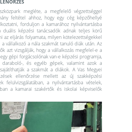
LLENŐRZÉS
zközpark megléte, a megfelelő végzettséggel
hány feltétel ahhoz, hogy egy cég képzőhellyé
lkoztatni, forduljon a kamarához nyilvántartásba
a duális képzési tanácsadók adnak teljes körű
i az eljárás folyamata, milyen kötelezettségekkel
a vállalkozó a nála szakmát tanuló diák után. Az
ők azt vizsgálják, hogy a vállalkozás megfelel-e a
l egy gépi forgácsolónak van-e képzési programja,
, daraboló-, és egyéb gépek, valamint azok a
sajátíthatják a szakmát a diákok. A Vas Megyei
ések ellenőrzése mellett az új szakképzési
felülvizsgálatában, a nyilvántartásba vételek,
ában a kamarai szakértők és iskolai képviselők