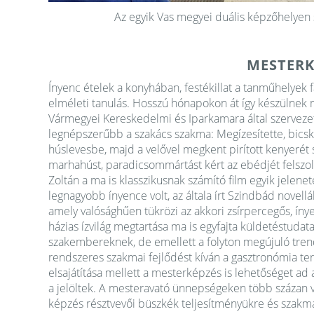
Az egyik Vas megyei duális képzőhelyen sa
MESTERK
Ínyenc ételek a konyhában, festékillat a tanműhelyek f
elméleti tanulás. Hosszú hónapokon át így készülnek
Vármegyei Kereskedelmi és Iparkamara által szerveze
legnépszerűbb a szakács szakma: Megízesítette, bicsk
húslevesbe, majd a velővel megkent pirított kenyerét se
marhahúst, paradicsommártást kért az ebédjét felszolg
Zoltán a ma is klasszikusnak számító film egyik jelen
legnagyobb ínyence volt, az általa írt Szindbád novellá
amely valósághűen tükrözi az akkori zsírpercegős, íny
házias ízvilág megtartása ma is egyfajta küldetéstudat
szakembereknek, de emellett a folyton megújuló trend
rendszeres szakmai fejlődést kíván a gasztronómia ter
elsajátítása mellett a mesterképzés is lehetőséget ad
a jelöltek. A mesteravató ünnepségeken több százan v
képzés résztvevői büszkék teljesítményükre és szakm