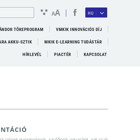
A
A
HU
ÁNDOR TŐKEPROGRAM
VMKIK INNOVÁCIÓS DÍJ
RA AKKU-SZTIK
MKIK E-LEARNING TUDÁSTÁR
HÍRLEVÉL
PIACTÉR
KAPCSOLAT
ENTÁCIÓ
 jelent gyermeknek, szülőnek egyaránt, ezt csak