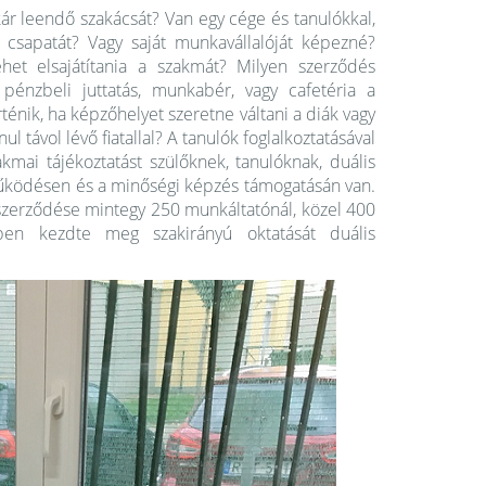
ár leendő szakácsát? Van egy cége és tanulókkal,
csapatát? Vagy saját munkavállalóját képezné?
het elsajátítania a szakmát? Milyen szerződés
pénzbeli juttatás, munkabér, vagy cafetéria a
ténik, ha képzőhelyet szeretne váltani a diák vagy
 távol lévő fiatallal? A tanulók foglalkoztatásával
mai tájékoztatást szülőknek, tanulóknak, duális
űködésen és a minőségi képzés támogatásán van.
ószerződése mintegy 250 munkáltatónál, közel 400
ben kezdte meg szakirányú oktatását duális