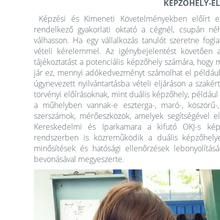
KÉPZŐHELY-E
Képzési és Kimeneti Követelményekben előírt es
rendelkező
gyakorlati oktató a cégnél, csupán né
válhasson. Ha egy vállalkozás tanulót szeretne fogla
vételi kérelemmel. Az igénybejelentést követően 
tájékoztatást a potenciális képzőhely számára, hogy m
jár ez, mennyi adókedvezményt számolhat el például 
úgynevezett nyilvántartásba vételi eljáráson a szakért
törvényi előírásoknak, mint duális képzőhely, példáu
a műhelyben vannak-e eszterga-, maró-, köszörű-
szerszámok, mérőeszközök, amelyek segítségével el
Kereskedelmi és Iparkamara a kifutó OKJ-s képz
rendszerben is közreműködik a duális képzőhelyek 
minősítések és hatósági ellenőrzések lebonyolítás
bevonásával megyeszerte.