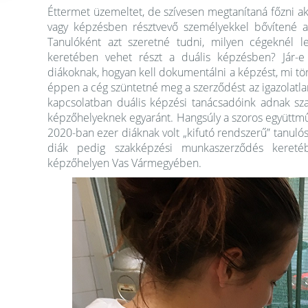
Éttermet üzemeltet, de szívesen megtanítaná főzni ak
vagy képzésben résztvevő személyekkel bővítené a 
Tanulóként azt szeretné tudni, milyen cégeknél le
keretében vehet részt a duális képzésben? Jár-e 
diákoknak, hogyan kell dokumentálni a képzést, mi tör
éppen a cég szüntetné meg a szerződést az igazolatlanul
kapcsolatban duális képzési tanácsadóink adnak szak
képzőhelyeknek egyaránt. Hangsúly a szoros együttm
2020-ban ezer diáknak volt „kifutó rendszerű” tanul
diák pedig szakképzési munkaszerződés kereté
képzőhelyen Vas Vármegyében.