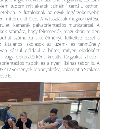
„Nem tudom mit akarok csinálni” témájú otthoni
letében. A fiataloknak az egyik legérzékenyebb
en, mi érdekli őket. A választásuk megkönnyítése
rületi kamarák pályaorientációs munkatársai. A
ekek számára, hogy felismerjék magukban miben
adhat számukra sikerélményt, felkeltve ezzel a
Az általános iskolások az üzem- és tanműhely
gyan készül például a bútor, milyen eladóként
i vagy dekoratőrként kreatív tárgyakat alkotni.
rientációs napok, és a nyári Kisinas tábor is. A
OSZTV versenyek lebonyolítása, valamint a Szakma
ése is.