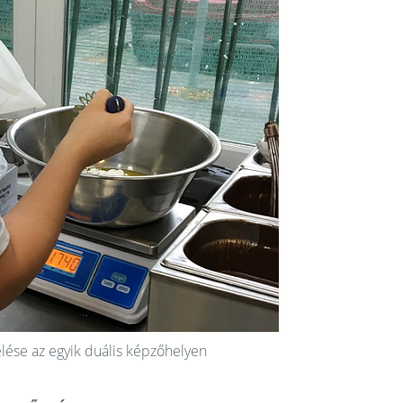
lése
az egyik duális képzőhelyen