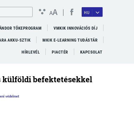
A
A
HU
ÁNDOR TŐKEPROGRAM
VMKIK INNOVÁCIÓS DÍJ
RA AKKU-SZTIK
MKIK E-LEARNING TUDÁSTÁR
HÍRLEVÉL
PIACTÉR
KAPCSOLAT
 külföldi befektetésekkel
beni védelmet