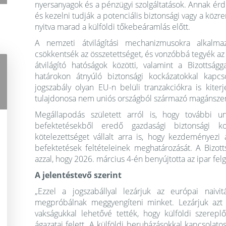
nyersanyagok és a pénzügyi szolgáltatások. Annak érde
és kezelni tudják a potenciális biztonsági vagy a köz
nyitva marad a külföldi tőkebeáramlás előtt.
A nemzeti átvilágítási mechanizmusokra alkalmaz
csökkentsék az összetettséget, és vonzóbbá tegyék a
átvilágító hatóságok közötti, valamint a Bizottsá
határokon átnyúló biztonsági kockázatokkal kapcs
jogszabály olyan EU-n belüli tranzakciókra is kit
tulajdonosa nem uniós országból származó magánszem
Megállapodás született arról is, hogy további un
befektetésekből eredő gazdasági biztonsági k
kötelezettséget vállalt arra is, hogy kezdeményezi 
befektetések feltételeinek meghatározását. A Bizott
azzal, hogy 2026. március 4-én benyújtotta az ipar felg
A jelentéstevő szerint
„Ezzel a jogszabállyal lezárjuk az európai naivi
megpróbálnak meggyengíteni minket. Lezárjuk azt 
vakságukkal lehetővé tették, hogy külföldi szerepl
ágazatai felett. A külföldi beruházásokkal kapcsol