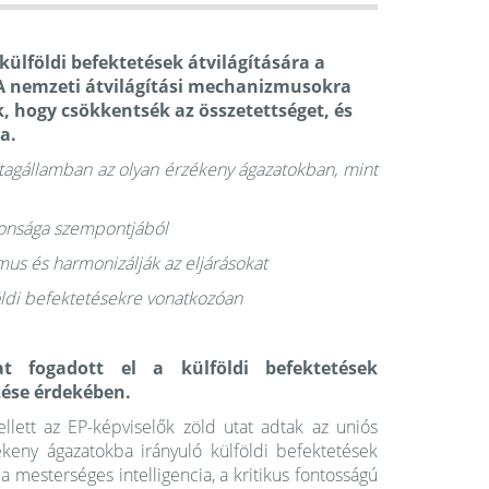
külföldi befektetések átvilágítására a
A nemzeti átvilágítási mechanizmusokra
, hogy csökkentsék az összetettséget, és
a.
n tagállamban az olyan érzékeny ágazatokban, mint
ztonsága szempontjából
mus és harmonizálják az eljárásokat
földi befektetésekre vonatkozóan
 fogadott el a külföldi befektetések
zése érdekében.
llett az EP-képviselők zöld utat adtak az uniós
keny ágazatokba irányuló külföldi befektetések
 a mesterséges intelligencia, a kritikus fontosságú