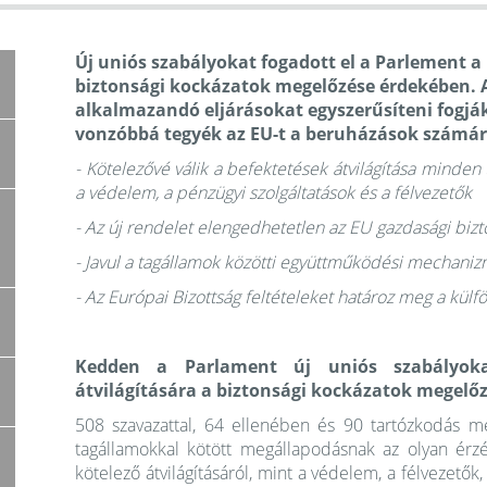
Új uniós szabályokat fogadott el a Parlement a 
biztonsági kockázatok megelőzése érdekében. 
alkalmazandó eljárásokat egyszerűsíteni fogják
vonzóbbá tegyék az EU-t a beruházások számár
- Kötelezővé válik a befektetések átvilágítása minde
a védelem, a pénzügyi szolgáltatások és a félvezetők
- Az új rendelet elengedhetetlen az EU gazdasági bi
- Javul a tagállamok közötti együttműködési mechaniz
- Az Európai Bizottság feltételeket határoz meg a kül
Kedden a Parlament új uniós szabályokat
átvilágítására a biztonsági kockázatok megelő
508 szavazattal, 64 ellenében és 90 tartózkodás me
tagállamokkal kötött megállapodásnak az olyan érzé
kötelező átvilágításáról, mint a védelem, a félvezetők,