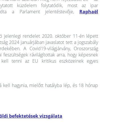
lytatott küzdelem folytatódik, most az ipar
 mondta a Parlament jelentéstevője,
Raphaël
óló jelenlegi rendelet 2020. október 11-én lépett
ág 2024 januárjában javaslatot tett a jogszabály
érdekében. A Covid19-világjárvány, Oroszország
i feszültségek rávilágítottak arra, hogy képesnek
 kell tenni az EU kritikus eszközeinek egyes
á kell hagynia, mielőtt hatályba lép, és 18 hónap
öldi befektetések vizsgálata