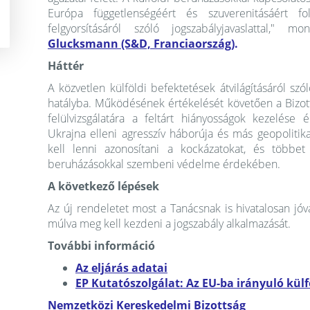
Európa függetlenségéért és szuverenitásáért fo
felgyorsításáról szóló jogszabályjavaslattal,"
Glucksmann (S&D, Franciaország)
.
Háttér
A közvetlen külföldi befektetések átvilágításáról sz
hatályba. Működésének értékelését követően a Bizotts
felülvizsgálatára a feltárt hiányosságok kezelése 
Ukrajna elleni agresszív háborúja és más geopolitika
kell lenni azonosítani a kockázatokat, és többet
beruházásokkal szembeni védelme érdekében.
A következő lépések
Az új rendeletet most a Tanácsnak is hivatalosan jóv
múlva meg kell kezdeni a jogszabály alkalmazását.
További információ
Az eljárás adatai
EP Kutatószolgálat: Az EU-ba irányuló külf
Nemzetközi Kereskedelmi Bizottság