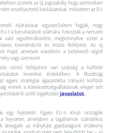
kében születik az új jogszabály, hogy azonosítani
rendet veszélyeztető kockázatokat, miközben az EU
andó eljárásokat egyszerűsíteni fogják, hogy
z EU-t a beruházások számára. Fokozzák a nemzeti
ggal való együttműködést, megkönnyítve ezzel a
olatos koordinációt és közös fellépést. Az új
erjed majd, amelyek esetében a befektető végső
ély vagy szervezet.
iós szintű fellépésre van szükség a külföldi
ockázatok kezelése érdekében. A Bizottság
az egyes stratégiai ágazatokba irányuló külföldi
ság ennek a kötelezettségvállalásnak eleget tett
yorsításáról szóló jogalkotási
javaslatot
.
tás egy fejezetét. Egyes EU-n kívüli országok
a fejezetet, amelyben a tagállamok szándékos
ők átvegyék az irányítást gazdaságunk érzékeny
atos munkánk azonban még nem fejeződött be – az