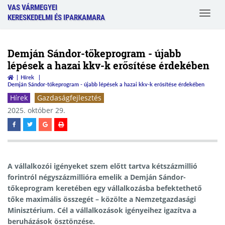
VAS VÁRMEGYEI
Toggle
KERESKEDELMI ÉS IPARKAMARA
navigat
Demján Sándor-tőkeprogram - újabb
lépések a hazai kkv-k erősítése érdekében
Hírek
Demján Sándor-tőkeprogram - újabb lépések a hazai kkv-k erősítése érdekében
Hírek
Gazdaságfejlesztés
2025. október 29.
A vállalkozói igényeket szem előtt tartva kétszázmillió
forintról négyszázmillióra emelik a Demján Sándor-
tőkeprogram keretében egy vállalkozásba befektethető
tőke maximális összegét – közölte a Nemzetgazdasági
Minisztérium. Cél a vállalkozások igényeihez igazítva a
beruházások ösztönzése.