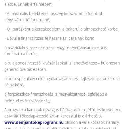
életbe. Ennek értelmében:
• A maximális befektetési összeg kétszázmillió forintról
négyszázmillió forintra nő,
• Új iparágként a kereskedelem is bekerül a támogatható körbe,
• Bővül a finanszírozás felhasználási céljainak köre:
o akvizíciókra, azaz üzletrész- vagy részvényvásárlásokra is
fordítható a forrás,
o tulajdonosi/vezetői kivásárlásokat is lehetővé tesz – különösen
generációváltás esetén,
o nem spekulatív célú ingatlanvásárlás és -fejlesztés is bekerül a
célok közé,
o forgóeszköz-finanszírozás is megvalósítható legfeljebb a
befektetés 50 százalékáig.
A program a kamarák országos hálózatán keresztül, és közvetlenül
az MKIK Tőkealap-kezelő Zrt.-n keresztül is elérhető. A
www.demjantokeprogram.hu
oldalon a vállalkozások néhány
perc alatt elvégezhetik az előminősítést, amely visszajelzést ad