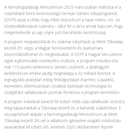
A Nemzetgazdasági Minisztérium 2025 márciusában indította el a
százmilliárd forint keretösszegű Demján Sándor-tőkeprogramot
(DSTP) azzal a céllal, hogy tőkét biztosítson a hazai mikro-, kis- és
középvállalkozások számára – idézi fel a tárca annak kapcsán, hogy
megemelkedik az egy cégre jutó beruházási keretösszeg.
A program megvalósítását és szakmai irányítását az MKIK Tőkealap-
kezelő Zrt. végzi, a Magyar Kereskedelmi és Iparkamara
közreműködésével és megbízásából. A DSTP a magyar kkv-szektor
egyik legfontosabb növekedési eszköze, a program indulása óta
már 115 pozitív befektetési döntés született, a jóváhagyott
befektetések értéke pedig meghaladja a 22 milliárd forintot. A
legnagyobb arányban eddig feldolgozóipari (harminc százalék),
kiemelten, élelmiszeripari, továbbá építőipari technológiai és
szolgáltató vállalkozások jutottak forráshoz a program keretében.
A program indulását követő fél évben több száz vállalkozás osztotta
meg tapasztalatait a Tőkealap-kezelő és a kamarák szakértőivel. E
visszajelzések alapján a Nemzetgazdasági Minisztérium az MKIK
Tőkealap-kezelő Zrt-vel a vállalkozói igényekre reagáló módosítási
javaslatokat készített elő, amelyek 2025 októberében lépnek