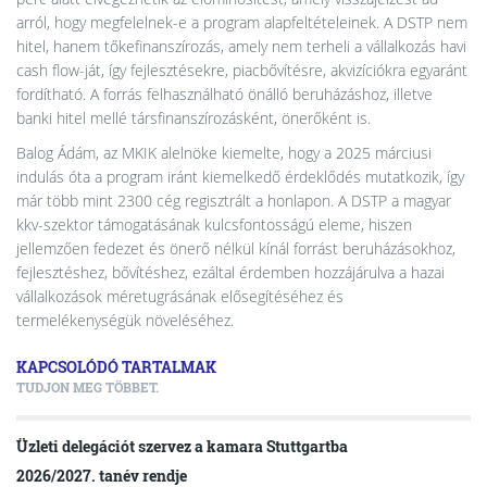
arról, hogy megfelelnek-e a program alapfeltételeinek. A DSTP nem
hitel, hanem tőkefinanszírozás, amely nem terheli a vállalkozás havi
cash flow-ját, így fejlesztésekre, piacbővítésre, akvizíciókra egyaránt
fordítható. A forrás felhasználható önálló beruházáshoz, illetve
banki hitel mellé társfinanszírozásként, önerőként is.
Balog Ádám, az MKIK alelnöke kiemelte, hogy a 2025 márciusi
indulás óta a program iránt kiemelkedő érdeklődés mutatkozik, így
már több mint 2300 cég regisztrált a honlapon. A DSTP a magyar
kkv-szektor támogatásának kulcsfontosságú eleme, hiszen
jellemzően fedezet és önerő nélkül kínál forrást beruházásokhoz,
fejlesztéshez, bővítéshez, ezáltal érdemben hozzájárulva a hazai
vállalkozások méretugrásának elősegítéséhez és
termelékenységük növeléséhez.
KAPCSOLÓDÓ TARTALMAK
TUDJON MEG TÖBBET.
Üzleti delegációt szervez a kamara Stuttgartba
2026/2027. tanév rendje