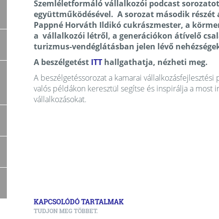
Szemléletformáló vállalkozói podcast sorozato
együttműködésével. A sorozat második részét 
Pappné Horváth Ildikó
cukrászmester, a körmen
a
vállalkozói létről, a generációkon átívelő csal
turizmus-vendéglátásban jelen lévő nehézségek
A beszélgetést
ITT
hallgathatja, nézheti meg.
A beszélgetéssorozat a kamarai vállalkozásfejlesztési p
valós példákon keresztül segítse és inspirálja a most
vállalkozásokat.
KAPCSOLÓDÓ TARTALMAK
TUDJON MEG TÖBBET.