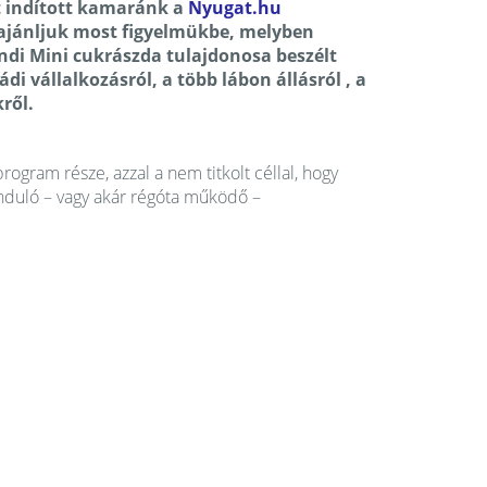
t indított kamaránk a
Nyugat.hu
ajánljuk most figyelmükbe, melyben
di Mini cukrászda tulajdonosa beszélt
ádi vállalkozásról, a több lábon állásról , a
ről.
rogram része, azzal a nem titkolt céllal, hogy
 induló – vagy akár régóta működő –