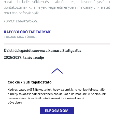
hazai hulladékcsökkentési akcióötletek, kezdeményezések
bontakozzanak ki, amelyek végeredményben mindannyiunk életét
pozitívan befolyásolják.
Forrás: szelektalok.hu
KAPCSOLÓDÓ TARTALMAK
TUDJON MEG TÖBBET.
Üzleti delegációt szervez a kamara Stuttgartba
2026/2027. tanév rendje
Cookie / Süti tájékoztató
VAS VÁRMEGYEI
Kedves Látogató! Tájékoztatjuk, hogy az vmkik.hu honlap felhasználói
KERESKEDELMI ÉS IPARKAMARA
élmény fokozásának érdekében cookie-kat alkalmazunk. A honlapunk
COPYRIGHT © 2018 - 2026 VMKIK. |
ALL RIGHTS RESERVED! DESIGNED &
használatával ön a tájékoztatásunkat tudomásul veszi.
POWERED BY
POSITIVE ADAMSKY
bővebben
ELFOGADOM