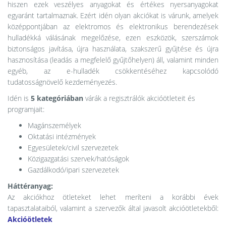
hiszen ezek veszélyes anyagokat és értékes nyersanyagokat
egyaránt tartalmaznak. Ezért idén olyan akciókat is várunk, amelyek
középpontjában az elektromos és elektronikus berendezések
hulladékká válásának megelőzése, ezen eszközök, szerszámok
biztonságos javítása, újra használata, szakszerű gyűjtése és újra
hasznosítása (leadás a megfelelő gyűjtőhelyen) áll, valamint minden
egyéb, az e-hulladék csökkentéséhez kapcsolódó
tudatosságnövelő kezdeményezés.
Idén is
5 kategóriában
várák a regisztrálók akcióötleteit és
programjait:
Magánszemélyek
Oktatási intézmények
Egyesületek/civil szervezetek
Közigazgatási szervek/hatóságok
Gazdálkodó/ipari szervezetek
Háttéranyag:
Az akciókhoz ötleteket lehet meríteni a korábbi évek
tapasztalataiból, valamint a szervezők által javasolt akcióötletekből:
Akcióötletek