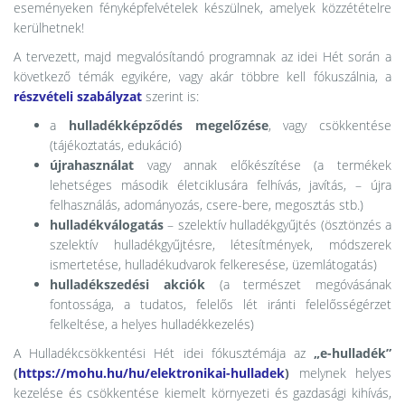
eseményeken fényképfelvételek készülnek, amelyek közzétételre
kerülhetnek!
A tervezett, majd megvalósítandó programnak az idei Hét során a
következő témák egyikére, vagy akár többre kell fókuszálnia, a
részvételi szabályzat
szerint is:
a
hulladékképződés
megelőzése
, vagy csökkentése
(tájékoztatás, edukáció)
újrahasználat
vagy annak előkészítése (a termékek
lehetséges második életciklusára felhívás, javítás, – újra
felhasználás, adományozás, csere-bere, megosztás stb.)
hulladékválogatás
– szelektív hulladékgyűjtés (ösztönzés a
szelektív hulladékgyűjtésre, létesítmények, módszerek
ismertetése, hulladékudvarok felkeresése, üzemlátogatás)
hulladékszedési akciók
(a természet megóvásának
fontossága, a tudatos, felelős lét iránti felelősségérzet
felkeltése, a helyes hulladékkezelés)
A Hulladékcsökkentési Hét idei fókusztémája az
„e-hulladék”
(
https://mohu.hu/hu/elektronikai-hulladek
)
melynek helyes
kezelése és csökkentése kiemelt környezeti és gazdasági kihívás,