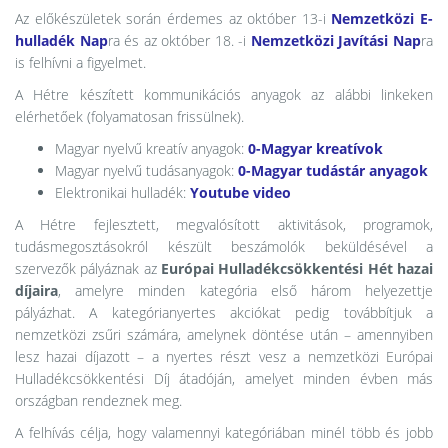
Az előkészületek során érdemes az október 13-i
Nemzetközi E-
hulladék Nap
ra és az október 18. -i
Nemzetközi Javítási Nap
ra
is felhívni a figyelmet.
A Hétre készített kommunikációs anyagok az alábbi linkeken
elérhetőek (folyamatosan frissülnek).
Magyar nyelvű kreatív anyagok:
0-Magyar kreatívok
Magyar nyelvű tudásanyagok:
0-Magyar tudástár anyagok
Elektronikai hulladék:
Youtube video
A Hétre fejlesztett, megvalósított aktivitások, programok,
tudásmegosztásokról készült beszámolók beküldésével a
szervezők pályáznak az
Európai Hulladékcsökkentési Hét hazai
díjaira
, amelyre minden kategória első három helyezettje
pályázhat. A kategórianyertes akciókat pedig továbbítjuk a
nemzetközi zsűri számára, amelynek döntése után – amennyiben
lesz hazai díjazott – a nyertes részt vesz a nemzetközi Európai
Hulladékcsökkentési Díj átadóján, amelyet minden évben más
országban rendeznek meg.
A felhívás célja, hogy valamennyi kategóriában minél több és jobb