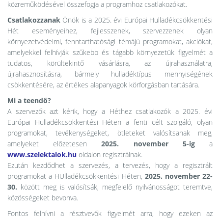
közreműködésével összefogja a programhoz csatlakozókat.
Csatlakozzanak
Önök is a 2025. évi Európai Hulladékcsökkentési
Hét eseményeihez, fejlesszenek, szervezzenek olyan
környezetvédelmi, fenntarthatósági témájú programokat, akciókat,
amelyekkel felhívják szűkebb és tágabb környezetük figyelmét a
tudatos, körültekintő vásárlásra, az újrahasználatra,
újrahasznosításra, bármely hulladéktípus mennyiségének
csökkentésére, az értékes alapanyagok körforgásban tartására.
Mi a teendő?
A szervezők azt kérik, hogy a Héthez csatlakozók a 2025. évi
Európai Hulladékcsökkentési Héten a fenti célt szolgáló, olyan
programokat, tevékenységeket, ötleteket valósítsanak meg,
amelyeket előzetesen
2025. november 5-ig
a
www.szelektalok.hu
oldalon regisztrálnak.
Ezután kezdődhet a szervezés, a tervezés, hogy a regisztrált
programokat a HUlladékcsökkentési Héten,
2025. november 22-
30.
között meg is valósítsák, megfelelő nyilvánosságot teremtve,
közösségeket bevonva.
Fontos felhívni a résztvevők figyelmét arra, hogy ezeken az