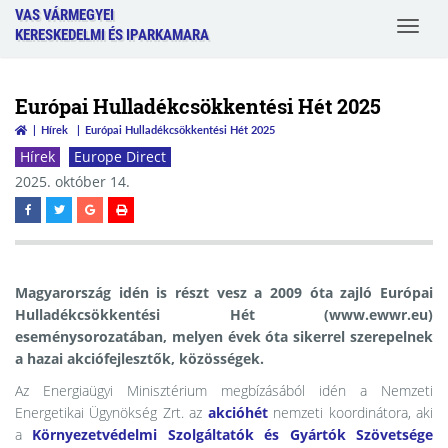
VAS VÁRMEGYEI
Toggle
KERESKEDELMI ÉS IPARKAMARA
navigat
Európai Hulladékcsökkentési Hét 2025
Hírek
Európai Hulladékcsökkentési Hét 2025
Hírek
Europe Direct
2025. október 14.
Magyarország idén is részt vesz a 2009 óta zajló Európai
Hulladékcsökkentési Hét (www.ewwr.eu)
eseménysorozatában, melyen évek óta sikerrel szerepelnek
a hazai akciófejlesztők, közösségek.
Az Energiaügyi Minisztérium megbízásából idén a Nemzeti
Energetikai Ügynökség Zrt. az
akcióhét
nemzeti koordinátora, aki
a
Környezetvédelmi Szolgáltatók és Gyártók Szövetsége