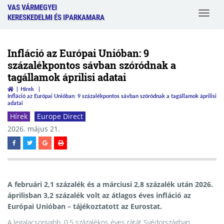
VAS VÁRMEGYEI
Toggle
KERESKEDELMI ÉS IPARKAMARA
navigat
Infláció az Európai Unióban: 9
százalékpontos sávban szóródnak a
tagállamok áprilisi adatai
Hírek
Infláció az Európai Unióban: 9 százalékpontos sávban szóródnak a tagállamok áprilisi
adatai
Hírek
Europe Direct
2026. május 21.
A februári 2,1 százalék és a márciusi 2,8 százalék után 2026.
áprilisban 3,2 százalék volt az átlagos éves infláció az
Európai Unióban – tájékoztatott az Eurostat.
A legalacsonyabb, 0,5 százalékos éves rátát Svédországban