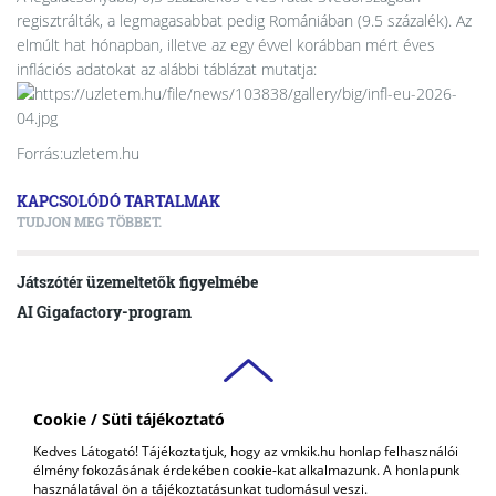
regisztrálták, a legmagasabbat pedig Romániában (9.5 százalék). Az
elmúlt hat hónapban, illetve az egy évvel korábban mért éves
inflációs adatokat az alábbi táblázat mutatja:
Forrás:uzletem.hu
KAPCSOLÓDÓ TARTALMAK
TUDJON MEG TÖBBET.
Játszótér üzemeltetők figyelmébe
AI Gigafactory-program
Cookie / Süti tájékoztató
VAS VÁRMEGYEI
Kedves Látogató! Tájékoztatjuk, hogy az vmkik.hu honlap felhasználói
KERESKEDELMI ÉS IPARKAMARA
élmény fokozásának érdekében cookie-kat alkalmazunk. A honlapunk
COPYRIGHT © 2018 - 2026 VMKIK. |
ALL RIGHTS RESERVED! DESIGNED &
használatával ön a tájékoztatásunkat tudomásul veszi.