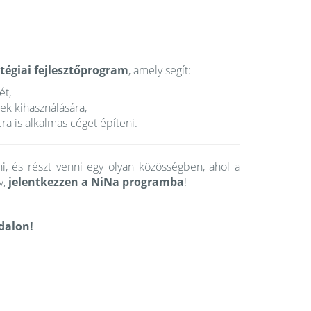
atégiai fejlesztőprogram
, amely segít:
ét,
gek kihasználására,
a is alkalmas céget építeni.
i, és részt venni egy olyan közösségben, ahol a
v,
jelentkezzen a NiNa programba
!
dalon!