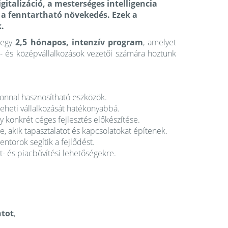
gitalizáció, a mesterséges intelligencia
 a fenntartható növekedés. Ezek a
.
egy
2,5 hónapos, intenzív program
, amelyet
s- és középvállalkozások vezetői számára hoztunk
onnal hasznosítható eszközök.
eheti vállalkozását hatékonyabbá.
 konkrét céges fejlesztés előkészítése.
e, akik tapasztalatot és kapcsolatokat építenek.
ntorok segítik a fejlődést.
t- és piacbővítési lehetőségekre.
ntot
,