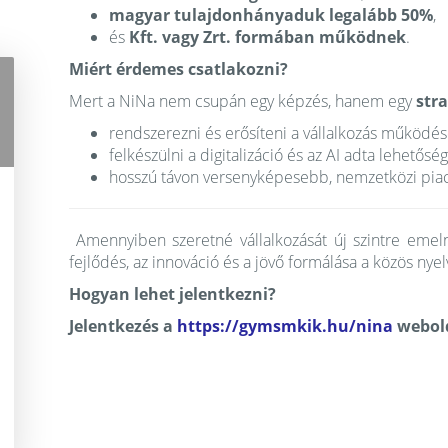
magyar tulajdonhányaduk legalább 50%
,
és
Kft. vagy Zrt. formában működnek
.
Miért érdemes csatlakozni?
Mert a NiNa nem csupán egy képzés, hanem egy
str
rendszerezni és erősíteni a vállalkozás működés
felkészülni a digitalizáció és az AI adta lehetősé
hosszú távon versenyképesebb, nemzetközi piacr
Amennyiben szeretné vállalkozását új szintre emeln
fejlődés, az innováció és a jövő formálása a közös nyel
Hogyan lehet jelentkezni?
Jelentkezés a
https://gymsmkik.hu/nina
webol