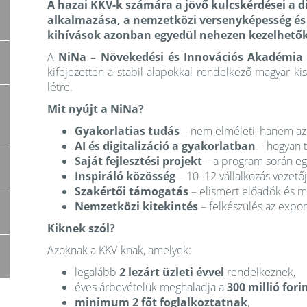
A hazai KKV-k számára a jövő kulcskérdései a di
alkalmazása, a nemzetközi versenyképesség és
kihívások azonban egyedül nehezen kezelhetők
A
NiNa – Növekedési és Innovációs Akadémia
kifejezetten a stabil alapokkal rendelkező magyar ki
létre.
Mit nyújt a NiNa?
Gyakorlatias tudás
– nem elméleti, hanem az
AI és digitalizáció a gyakorlatban
– hogyan t
Saját fejlesztési projekt
– a program során egy
Inspiráló közösség
– 10–12 vállalkozás vezetőj
Szakértői támogatás
– elismert előadók és me
Nemzetközi kitekintés
– felkészülés az expor
Kiknek szól?
Azoknak a KKV-knak, amelyek:
legalább
2 lezárt üzleti évvel
rendelkeznek,
éves árbevételük meghaladja a
300 millió fori
minimum 2 főt foglalkoztatnak
,