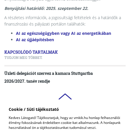
Benyújtási határidő: 2025. szeptember 22.
A részletes információk, a jogosultsági feltételek és a határidők a
finanszírozási és pályázati portálon találhatók:
AI az egészségügyben vagy AI az energetikában
AI az újjáépítésben
KAPCSOLÓDÓ TARTALMAK
TUDJON MEG TÖBBET.
Üzleti delegációt szervez a kamara Stuttgartba
2026/2027. tanév rendje
Cookie / Süti tájékoztató
VAS VÁRMEGYEI
Kedves Látogató! Tájékoztatjuk, hogy az vmkik.hu honlap felhasználói
KERESKEDELMI ÉS IPARKAMARA
élmény fokozásának érdekében cookie-kat alkalmazunk. A honlapunk
COPYRIGHT © 2018 - 2026 VMKIK. |
ALL RIGHTS RESERVED! DESIGNED &
használatával ön a tájékoztatásunkat tudomásul veszi.