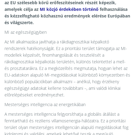
az EU szélesebb körű erőfeszítéseinek részét képezik,
amelyek célja az
MI közjó érdekében történő
felhasználása
és kézzelfogható közhasznú eredmények elérése Európában
és világszerte.
MI az egészségügyben
Az MI alkalmazása javíthatja a rákdiagnosztikai képalkotó
rendszerek hatékonyságát. Ez a prioritási terület támogatja az MI-
modellek képzését, finomhangolását és tesztelését a
rákdiagnosztikai képalkotás területén, különös tekintettel a mell-
és prosztatarákra. Ez a megközelítés megmutatja, hogyan lehet az
EU-adatokon alapuló MI-megoldásokat különböző környezetben és
különböző populációkban alkalmazni – anélkül, hogy érzékeny
egészségügyi adatokat kellene továbbítani –, ami valódi klinikai
előrelépéseket eredményezhet.
Mesterséges intelligencia az energetikában
A mesterséges intelligencia felgyorsíthatja a globális átállást a
fenntartható és reziliens villamosenergia-hálózatra. Ez a prioritási
terület olyan mesterséges intelligencián alapuló megoldásokat fog
kidolgozni és validálni, amelyek lehetővé teszik a megújuló