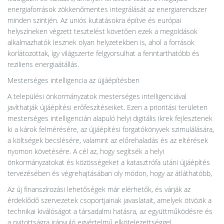
energiaforrások zökkenőmentes integrálását az energiarendszer
minden szintjén. Az uniós kutatásokra építve és európai
helyszíneken végzett tesztelést követően ezek a megoldások
alkalmazhatók lesznek olyan helyzetekben is, ahol a források
korlátozottak, így világszerte felgyorsulhat a fenntarthatóbb és
reziliens energiaátállás.
Mesterséges intelligencia az újjáépítésben
A települési önkormányzatok mesterséges intelligenciával
javíthatják újjáépítési erőfeszítéseiket. Ezen a prioritási területen
mesterséges intelligencián alapuló helyi digitális ikrek fejlesztenek
ki a károk felmérésére, az újjáépítési forgatókönyvek szimulálására,
a költségek becslésére, valamint az előrehaladás és az eltérések
nyomon követésére. A cél az, hogy segítsék a helyi
önkormányzatokat és közösségeket a katasztrófa utáni újjáépítés
tervezésében és végrehajtásában oly módon, hogy az átláthatóbb,
Az új finanszírozási lehetőségek már elérhetők, és várják az
érdeklődő szervezetek csoportjainak javaslatait, amelyek ötvözik a
technikai kiválóságot a társadalmi hatásra, az együttműködésre és
a nyitottságra irányuló egyértelmű elkötelezettséggel.