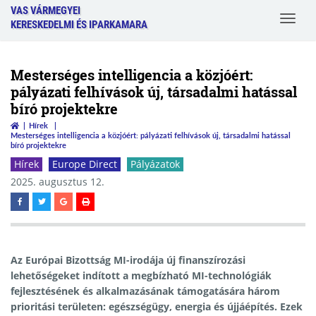
VAS VÁRMEGYEI
Toggle
KERESKEDELMI ÉS IPARKAMARA
navigat
Mesterséges intelligencia a közjóért:
pályázati felhívások új, társadalmi hatással
bíró projektekre
Hírek
Mesterséges intelligencia a közjóért: pályázati felhívások új, társadalmi hatással
bíró projektekre
Hírek
Europe Direct
Pályázatok
2025. augusztus 12.
Az Európai Bizottság MI-irodája új finanszírozási
lehetőségeket indított a megbízható MI-technológiák
fejlesztésének és alkalmazásának támogatására három
prioritási területen: egészségügy, energia és újjáépítés. Ezek