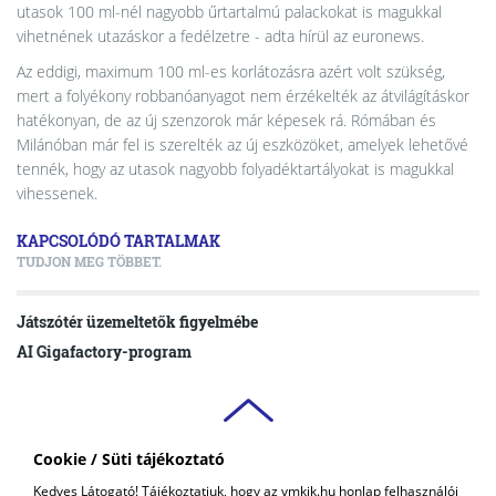
utasok 100 ml-nél nagyobb űrtartalmú palackokat is magukkal
vihetnének utazáskor a fedélzetre - adta hírül az euronews.
Az eddigi, maximum 100 ml-es korlátozásra azért volt szükség,
mert a folyékony robbanóanyagot nem érzékelték az átvilágításkor
hatékonyan, de az új szenzorok már képesek rá. Rómában és
Milánóban már fel is szerelték az új eszközöket, amelyek lehetővé
tennék, hogy az utasok nagyobb folyadéktartályokat is magukkal
vihessenek.
KAPCSOLÓDÓ TARTALMAK
TUDJON MEG TÖBBET.
Játszótér üzemeltetők figyelmébe
AI Gigafactory-program
Cookie / Süti tájékoztató
VAS VÁRMEGYEI
Kedves Látogató! Tájékoztatjuk, hogy az vmkik.hu honlap felhasználói