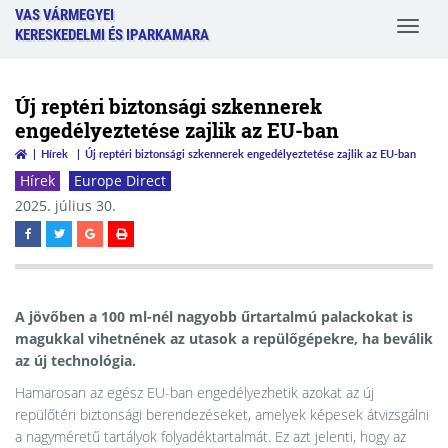
VAS VÁRMEGYEI
Toggle
KERESKEDELMI ÉS IPARKAMARA
navigat
Új reptéri biztonsági szkennerek
engedélyeztetése zajlik az EU-ban
Hírek
Új reptéri biztonsági szkennerek engedélyeztetése zajlik az EU-ban
Hírek
Europe Direct
2025. július 30.
A jövőben a 100 ml-nél nagyobb űrtartalmú palackokat is
magukkal vihetnének az utasok a repülőgépekre, ha beválik
az új technológia.
Hamarosan az egész EU-ban engedélyezhetik azokat az új
repülőtéri biztonsági berendezéseket, amelyek képesek átvizsgálni
a nagyméretű tartályok folyadéktartalmát. Ez azt jelenti, hogy az