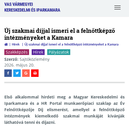
VAS VÁRMEGYEI
Toggle
KERESKEDELMI ÉS IPARKAMARA
navigat
Új szakmai díjjal ismeri el a felnőttképző
intézményeket a Kamara
Hírek
Új szakmai díjjal ismeri el a felnőttképző intézményeket a Kamara
Szakképzés
Hírek
Pályázatok
Szerző:
Sajtóközlemény
2026. május 20.
Első alkalommal hirdeti meg a Magyar Kereskedelmi és
Iparkamara és a HR Portal munkaerőpiaci szaklap az Év
Felnőttképzője Díj elismerést, amellyel a felnőttképző
intézmények kiemelkedő szakmai munkáját kívánják
láthatóvá tenni és díjazni.