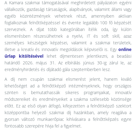
A Kamara szakmai támogatásával meghirdetett pályázaton egyéni
vállalkozók, gazdasági társaságok, alapítványok, valamint állami vagy
egyéb közintézmények vehetnek részt, amennyiben aktívan
foglalkoznak felnőttképzéssel és évente legalább 100 fő képzését
szerveznek. A díjat több kategóriában ítélik oda, így külön
elismerésben részesülhetnek a nyelvi, IT és soft skill, azaz
személyes készségek képzései, valamint a szakmai területek,
illetve a kreatív és innovatív megoldások képviselői is. Egy
online
űrlap kitöltésével
lehet díjmentesen jelentkezni, a beadási
határidő 2026. május 31. Az elbírálás június 30-ig zárul le, az
eredményhirdetés és díjátadó gála szeptemberben lesz.
A díj nem csupán szakmai elismerést jelent, hanem kiváló
lehetőséget ad a felnőttképző intézményeknek, hogy országos
szinten is bemutathassák sikeres programjaikat, innovatív
módszereiket és eredményeiket a szakma szélesebb közönsége
előtt. Ez az első olyan átfogó, kifejezetten a felnőttképző szektort
középpontba helyező szakmai díj hazánkban, amely reagálva a
gyorsan változó munkaerőpiac kihívásaira a felnőttképzés egyre
fontosabb szerepére hívja fel a figyelmet.