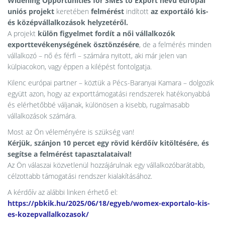
Widening Opportunities for SMEs to Export nevű európai
uniós projekt
keretében
felmérést
indított
az exportáló kis-
és középvállalkozások helyzetéről.
A projekt
külön figyelmet fordít a női vállalkozók
exporttevékenységének ösztönzésére
, de a felmérés minden
vállalkozó – nő és férfi – számára nyitott, aki már jelen van
külpiacokon, vagy éppen a kilépést fontolgatja.
Kilenc európai partner – köztük a Pécs-Baranyai Kamara – dolgozik
együtt azon, hogy az exporttámogatási rendszerek hatékonyabbá
és elérhetőbbé váljanak, különösen a kisebb, rugalmasabb
vállalkozások számára.
Most az Ön véleményére is szükség van!
Kérjük, szánjon 10 percet egy rövid kérdőív kitöltésére, és
segítse a felmérést tapasztalataival!
Az Ön válaszai közvetlenül hozzájárulnak egy vállalkozóbarátabb,
célzottabb támogatási rendszer kialakításához.
A kérdőív az alábbi linken érhető el:
https://pbkik.hu/2025/06/18/egyeb/womex-exportalo-kis-
es-kozepvallalkozasok/