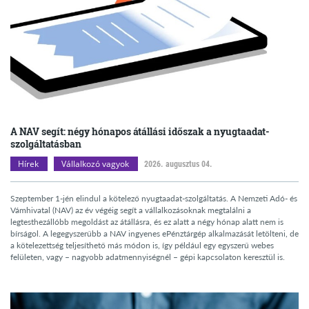
A NAV segít: négy hónapos átállási időszak a nyugtaadat-
szolgáltatásban
Hírek
Vállalkozó vagyok
2026. augusztus 04.
Szeptember 1-jén elindul a kötelező nyugtaadat-szolgáltatás. A Nemzeti Adó- és
Vámhivatal (NAV) az év végéig segít a vállalkozásoknak megtalálni a
legtesthezállóbb megoldást az átállásra, és ez alatt a négy hónap alatt nem is
bírságol. A legegyszerűbb a NAV ingyenes ePénztárgép alkalmazását letölteni, de
a kötelezettség teljesíthető más módon is, így például egy egyszerű webes
felületen, vagy – nagyobb adatmennyiségnél – gépi kapcsolaton keresztül is.