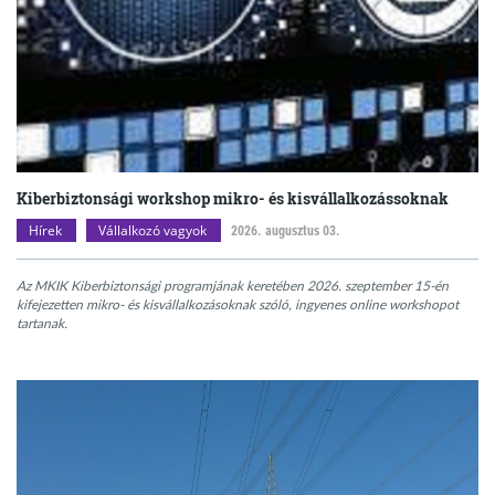
Kiberbiztonsági workshop mikro- és kisvállalkozássoknak
Hírek
Vállalkozó vagyok
2026. augusztus 03.
Az MKIK Kiberbiztonsági programjának keretében 2026. szeptember 15-én
kifejezetten mikro- és kisvállalkozásoknak szóló, ingyenes online workshopot
tartanak.