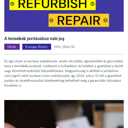
A termékek javításához való jog
Hírek
Europe Direct
2026. július 30.
Ez egy olyan új európai szabályozás, amely olcsóbbá, egyszerűbbé és gyorsabbá
teszi a termékek javítását, csökkenti a hulladékot, és kötelezi a gyártókat a törött
vagy elromlott eszközök helyreállítására. Magyarország is átülteti a javításhoz
való jogról szóló európai uniós szabályozást, így 2026. július 31-től a gyártókat
javítási és újrafelhasználási kötelezettség terhelheti még a garanciális időszakot
követően is.