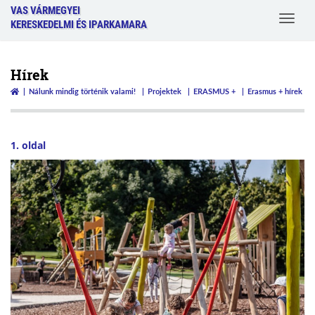
VAS VÁRMEGYEI
Toggle
KERESKEDELMI ÉS IPARKAMARA
navigat
Hírek
Nálunk mindig történik valami!
Projektek
ERASMUS +
Erasmus + hírek
1. oldal