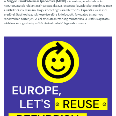
A
Magyar Kereskedelmi és Iparkamara (MKIK)
a kormány javaslataihoz és
nagyfogyasztók felajánlásaihoz csatlakozva, összesítő javaslatokat fogalmaz meg
a vállalkozások számára, hogy az esetleges áramtermelési kapacitás-kiesésből
eredő ellátási kockázatok kezelése előre kidolgozott, fokozatos és arányos
rendszerben történjen. A cél az ellátásbiztonság fenntartása, a kritikus ágazatok
védelme és a gazdaság működésének lehető legkisebb zavara.