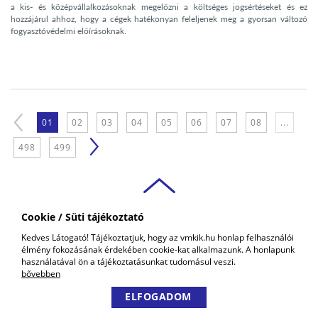
a kis- és középvállalkozásoknak megelőzni a költséges jogsértéseket és ez
hozzájárul ahhoz, hogy a cégek hatékonyan feleljenek meg a gyorsan változó
fogyasztóvédelmi előírásoknak.
01
02
03
04
05
06
07
08
...
498
499
Cookie / Süti tájékoztató
VAS VÁRMEGYEI
Kedves Látogató! Tájékoztatjuk, hogy az vmkik.hu honlap felhasználói
KERESKEDELMI ÉS IPARKAMARA
élmény fokozásának érdekében cookie-kat alkalmazunk. A honlapunk
COPYRIGHT © 2018 - 2026 VMKIK. |
ALL RIGHTS RESERVED! DESIGNED &
használatával ön a tájékoztatásunkat tudomásul veszi.
POWERED BY
POSITIVE ADAMSKY
bővebben
ELFOGADOM