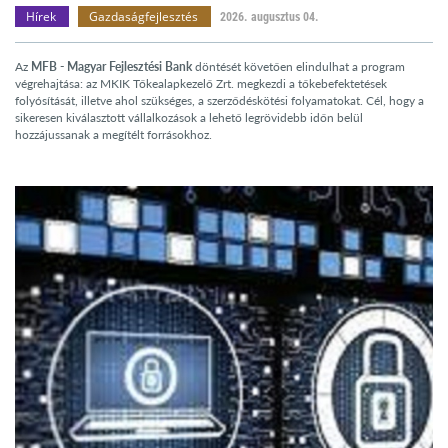
Hírek
Gazdaságfejlesztés
2026. augusztus 04.
Az
MFB - Magyar Fejlesztési Bank
döntését követően elindulhat a program
végrehajtása: az MKIK Tőkealapkezelő Zrt. megkezdi a tőkebefektetések
folyósítását, illetve ahol szükséges, a szerződéskötési folyamatokat. Cél, hogy a
sikeresen kiválasztott vállalkozások a lehető legrövidebb időn belül
hozzájussanak a megítélt forrásokhoz.