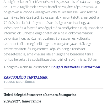
A polgárok konkrét intézkedéseket is javasoltak, például azt, hogy
az EU és a tagállamok szervei házról házra járva tájékoztassák a
polgárokat a jövőbeli válságokra való felkészüléssel kapcsolatos
személyes felelősségről, és osszanak ki nyomtatott ismertetőt a
72 órás önellátási iránymutatásokról, így biztosítva, hogy az
idősekhez és a fogyatékossággal élő személyekhez is eljussanak az
információk. Ehhez elengedhetetlen a helyi önkormányzatok
bevonása, hogy az üzenet bizalmat ébresszen és kulturális
szempontból is megfelelő legyen. A polgárok javasolták egy
szabványosított és egyetemes kép- és hangjelrendszer
bevezetését is, amely válság idején segítene beazonosítani a
fontos helyeket és szolgáltatásokat, bárhol legyünk is az EU-ban.
A polgárok ajánlásai elérhetők a
Polgári Részvételi Platformon
.
KAPCSOLÓDÓ TARTALMAK
TUDJON MEG TÖBBET.
Üzleti delegációt szervez a kamara Stuttgartba
2026/2027. tanév rendje