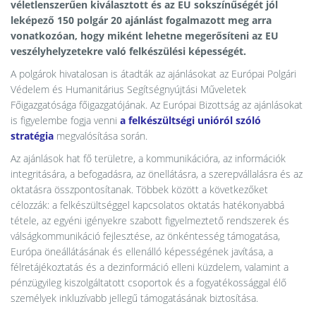
véletlenszerűen kiválasztott és az EU sokszínűségét jól
leképező 150 polgár 20 ajánlást fogalmazott meg arra
vonatkozóan, hogy miként lehetne megerősíteni az EU
veszélyhelyzetekre való felkészülési képességét.
A polgárok hivatalosan is átadták az ajánlásokat az Európai Polgári
Védelem és Humanitárius Segítségnyújtási Műveletek
Főigazgatósága főigazgatójának. Az Európai Bizottság az ajánlásokat
is figyelembe fogja venni
a felkészültségi unióról szóló
stratégia
megvalósítása során.
Az ajánlások hat fő területre, a kommunikációra, az információk
integritására, a befogadásra, az önellátásra, a szerepvállalásra és az
oktatásra összpontosítanak. Többek között a következőket
célozzák: a felkészültséggel kapcsolatos oktatás hatékonyabbá
tétele, az egyéni igényekre szabott figyelmeztető rendszerek és
válságkommunikáció fejlesztése, az önkéntesség támogatása,
Európa öneállátásának és ellenálló képességének javítása, a
félretájékoztatás és a dezinformáció elleni küzdelem, valamint a
pénzügyileg kiszolgáltatott csoportok és a fogyatékossággal élő
személyek inkluzívabb jellegű támogatásának biztosítása.