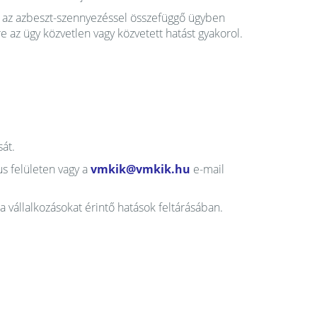
k az azbeszt-szennyezéssel összefüggő ügyben
 az ügy közvetlen vagy közvetett hatást gyakorol.
át.
us felületen vagy a
vmkik@vmkik.hu
e-mail
állalkozásokat érintő hatások feltárásában.