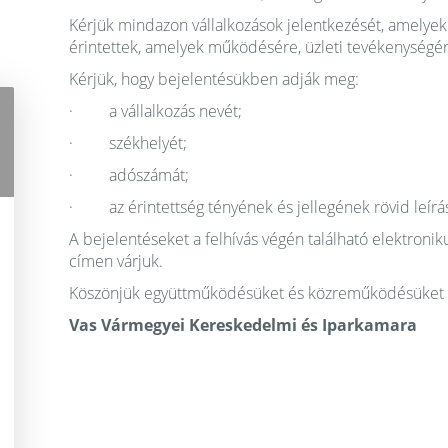
Kérjük mindazon vállalkozások jelentkezését, amelye
érintettek, amelyek működésére, üzleti tevékenységére
Kérjük, hogy bejelentésükben adják meg:
· a vállalkozás nevét;
· székhelyét;
· adószámát;
· az érintettség tényének és jellegének rövid leírás
A bejelentéseket a felhívás végén található elektronik
címen várjuk.
Köszönjük együttműködésüket és közreműködésüket a v
Vas Vármegyei Kereskedelmi és Iparkamara