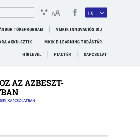
A
A
HU
ÁNDOR TŐKEPROGRAM
VMKIK INNOVÁCIÓS DÍJ
RA AKKU-SZTIK
MKIK E-LEARNING TUDÁSTÁR
HÍRLEVÉL
PIACTÉR
KAPCSOLAT
Z AZ AZBESZT-
TBAN
SSEL KAPCSOLATBAN