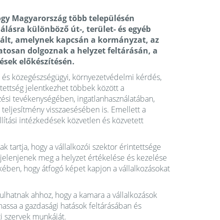
ogy Magyarország több településén
álásra különböző út-, terület- és egyéb
 vált, amelynek kapcsán a kormányzat, az
tosan dolgoznak a helyzet feltárásán, a
ések előkészítésén.
gi és közegészségügyi, környezetvédelmi kérdés,
tettség jelentkezhet többek között a
zési tevékenységében, ingatlanhasználatában,
teljesítmény visszaesésében is. Emellett a
llítási intézkedések közvetlen és közvetett
tartja, hogy a vállalkozói szektor érintettsége
 jelenjenek meg a helyzet értékelése és kezelése
ében, hogy átfogó képet kapjon a vállalkozásokat
rulhatnak ahhoz, hogy a kamara a vállalkozások
assa a gazdasági hatások feltárásában és
i szervek munkáját.