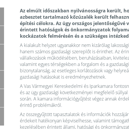
Az elmúlt időszakban nyilvánosságra került, h
azbesztet tartalmazó kőzúzalék került felhaszn
építési célokra. Az ügy országos jelentőségűvé
érintett hatóságok és önkormányzatok folyama
kockázatok felmérésén és a szükséges intézked
A kialakult helyzet ugyanakkor nem kizárólag lakossá
hanem számos gazdasági szereplőt is érinthet. Az érin
vállalkozások működésében, beruházásaiban, kivitele
valamint egyes térségekben a forgalom és a gazdasági 
bizonytalanság, az esetleges korlátozások vagy helyreá
gazdasági hatásokat is eredményezhetnek.
A Vas Vármegyei Kereskedelmi és Iparkamara fontosnak 
és az ügy gazdasági következményei megfelelő súllyal
során. A kamara információgyűjtést végez annak érdek
érintő problémákról.
Az összegyűjtött tapasztalatok és információk hozzájá
érdekeit hatékonyan képviselhesse, valamint támogath
kezelésében érintett állami, hatósági és önkormányzat