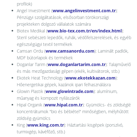
profilok)
Angel Investment (
www.angelinvestment.com.tr
):
Pénzügyi szolgáltatások, elsősorban törökországi
projekteken dolgozó vállalatok számára
Biotex Medikal (
www.bio-tex.com.tr/en/index.html
):
Steril sebészeti lepedők, ruhák, védőfelszerelések, és egyéb
egészségügyi textil termékek
Camsan Ordu (
www.camsanordu.com
): Laminált padlók,
MDF bútorlapok és termékek
Doganlar Tarim (
www.doganlartarim.com.tr
): Talajművelő
és más mezőgazdasági gépen (ekék, kultivátorok, stb.)
Ekotek Heat Technology (
www.ekotekkazan.com
):
Hőenergetikai gépek, kazánok ipari felhasználásra
Glowin Plastik (
www.glowintrade.com
): alumínium,
műanyag és kompozit nyílászárók
Hipal Organik (
www.hipal.com.tr
): Gyümölcs- és zöldséglé
koncentrátumok "bio és bébiétel" minőségben, mélyhűtött
zöldség-gyümölcs
King (
www.king.com.tr
): Háztartási kisgépek (porszívó,
turmixgép, kávéfőző, stb.)