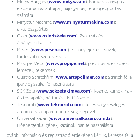
Metyx Hungary (
www.metyx.com
): Kompozit anyagok
elsősorban az autóipar, hajógyártás, repülőgépgyártás
számára
Minyatur Machine (
www.minyaturmakina.com
):
alkatrészgyártás
Özler (
www.ozleriskele.com
): Zsaluzat- és
állványrendszerek
Pesen (
www.pesen.com
): Zuhanyfejek és csövek,
fürdőszobai szerelvények
Propipe Metal (
www.propipe.net
): precíziós acélcsövek,
lemezek, tekercsek
Quatro Stretchfilm (
www.artapolimer.com
): Stretch fólia
ipari/logisztikai felhasználásra
SCK Zeta (
www.sckzetakimya.com
): Kozmetikumok, haj-
és testápolás, háztartási tisztítószerek
Teknorob (
www.teknorob.com
): Teljes vagy részleges
automatizálás ipari robotok segítségével
Üniversal Kazan (
www.universalkazan.com.tr
):
Hőenergetikai gépek, kazánok ipari felhasználásra
További információ és regisztráció érdekében kérjük, keresse fel a