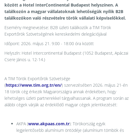
között a Hotel InterContinental Budapest helyszínen. A
találkozón a magyar vállalatoknak lehetőségük nyílik B2B
találkozókon való részvételre török vállalati képviselőkkel.
Esemény megnevezése: B2B üzleti találkozók a TIM Török
Exportőrök Szövetségének kereskedelmi delegációjával
Időpont: 2026. május 21. 9:00 - 18:00 óra között
Helyszín: Hotel Intercontinental Budapest (1052 Budapest, Apáczai
Csere János u. 12-14.)
A TIM Török Exportőrök Szövetsége
(
https://www.tim.org.tr/en/
) szervezésében 2026. május 21-én
18 török cég érkezik Magyarországra annak érdekében, hogy
lehetséges üzleti partnerekkel tárgyalhassanak. A program során az
alábbi cégek várják az érdeklődő magyar cégek jelentkezését:
AKPA (
www.akpaas.com.tr
): Törökország egyik
legjelentősebb alumínium öntödéje (alumínium tömbök és