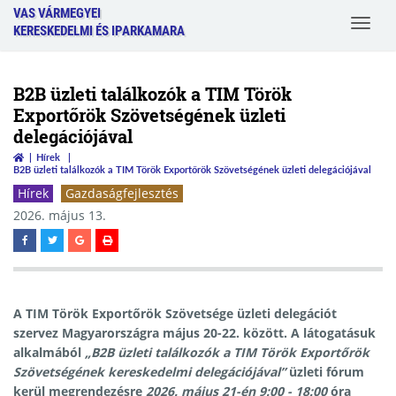
VAS VÁRMEGYEI
Toggle
KERESKEDELMI ÉS IPARKAMARA
navigat
B2B üzleti találkozók a TIM Török
Exportőrök Szövetségének üzleti
delegációjával
Hírek
B2B üzleti találkozók a TIM Török Exportőrök Szövetségének üzleti delegációjával
Hírek
Gazdaságfejlesztés
2026. május 13.
A TIM Török Exportőrök Szövetsége üzleti delegációt
szervez Magyarországra május 20-22. között. A látogatásuk
alkalmából
„
B2B üzleti találkozók a TIM Török Exportőrök
Szövetségének kereskedelmi delegációjával
”
üzleti fórum
kerül megrendezésre
2026. május 21-én 9:00 - 18:00
óra