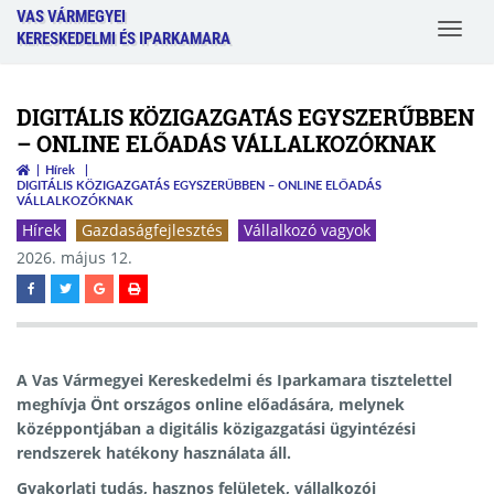
VAS VÁRMEGYEI
Toggle
KERESKEDELMI ÉS IPARKAMARA
navigat
DIGITÁLIS KÖZIGAZGATÁS EGYSZERŰBBEN
– ONLINE ELŐADÁS VÁLLALKOZÓKNAK
Hírek
DIGITÁLIS KÖZIGAZGATÁS EGYSZERŰBBEN – ONLINE ELŐADÁS
VÁLLALKOZÓKNAK
Hírek
Gazdaságfejlesztés
Vállalkozó vagyok
2026. május 12.
A Vas Vármegyei Kereskedelmi és Iparkamara tisztelettel
meghívja Önt országos online előadására, melynek
középpontjában a digitális közigazgatási ügyintézési
rendszerek hatékony használata áll.
Gyakorlati tudás, hasznos felületek, vállalkozói