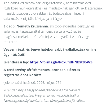
Az előadás vállalkozóknak, cégvezetőknek, adminisztrációval
foglalkozó munkatársaknak és mindazoknak ajánlott, akik szeretnék
magabiztosabban, gyorsabban és tudatosabban intézni
vállalkozásuk digitális közigazgatási ügyeit.
Előadó: Németh Zsuzsanna,
aki több évtizedes pénzügyi és
vállalkozási tapasztalattal támogatja a vállalkozókat és
magánszemélyeket bérszámfejtési, könyvelési és pénzügyi
területen.
Vegyen részt, és tegye hatékonyabbá vállalkozása online
ügyintézését!
Jelentlezési lap:
https://forms.gle/kCxufidHNb5tBoVc8
A rendezvény térítésmentes, azonban előzetes
regisztrációhoz kötött!
(Jelentkezési határidő: 2026. május 27.)
A rendezvény a Magyar Kereskedelmi és Iparkamara
Vállalkozásfejlesztési Programjának megbízásából, a
Nemzetgazdasági Minisztérium támogatásával jön létre.