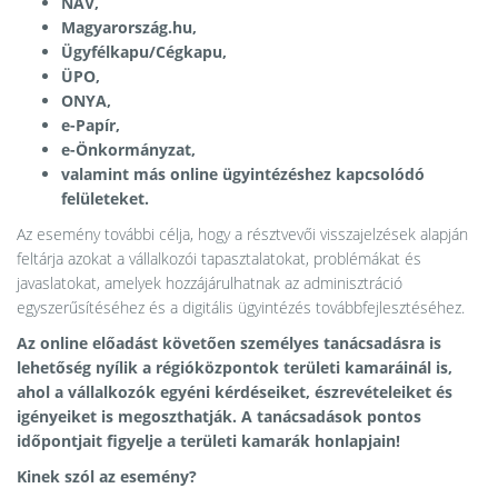
NAV,
Magyarország.hu,
Ügyfélkapu/Cégkapu,
ÜPO,
ONYA,
e-Papír,
e-Önkormányzat,
valamint más online ügyintézéshez kapcsolódó
felületeket.
Az esemény további célja, hogy a résztvevői visszajelzések alapján
feltárja azokat a vállalkozói tapasztalatokat, problémákat és
javaslatokat, amelyek hozzájárulhatnak az adminisztráció
egyszerűsítéséhez és a digitális ügyintézés továbbfejlesztéséhez.
Az online előadást követően személyes tanácsadásra is
lehetőség nyílik a régióközpontok területi kamaráinál is,
ahol a vállalkozók egyéni kérdéseiket, észrevételeiket és
igényeiket is megoszthatják. A tanácsadások pontos
időpontjait figyelje a területi kamarák honlapjain!
Kinek szól az esemény?