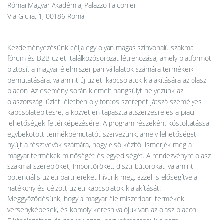
Római Magyar Akadémia, Palazzo Falconieri
Via Giulia, 1, 00186 Roma
Kezdeményezésünk célja egy olyan magas színvonalú szakmai
fórum és B2B üzleti találkozósorozat létrehozása, amely platformot
biztosít a magyar élelmiszeripari vállalatok számára termékeik
bemutatására, valamint új üzleti kapcsolatok kialakítására az olasz
piacon. Az esemény során kiemelt hangsúlyt helyezünk az
olaszországi üzleti életben oly fontos szerepet játszó személyes
kapcsolatépítésre, a közvetlen tapasztalatszerzésre és a piaci
lehetőségek feltérképezésére. A program részeként kóstoltatással
egybekötött termékbemutatót szervezünk, amely lehetőséget
nyújt a résztvevők számára, hogy első kézből ismerjék meg a
magyar termékek minőségét és egyediségét. A rendezvényre olasz
szakmai szereplőket, importőröket, disztribútorokat, valamint
potenciális üzleti partnereket hívunk meg, ezzel is elősegítve a
hatékony és célzott üzleti kapcsolatok kialakítását.
Meggyőződésünk, hogy a magyar élelmiszeripari termékek
versenyképesek, és komoly keresnivalójuk van az olasz piacon.