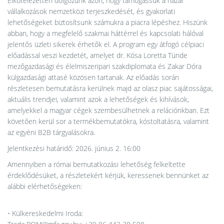
Elkötelezetten dolgozunk azon, hogy támogassuk a hazai
vállalkozások nemzetközi terjeszkedését, és gyakorlati
lehetőségeket biztosítsunk számukra a piacra lépéshez. Hiszünk
abban, hogy a megfelelő szakmai háttérrel és kapcsolati hálóval
jelentős üzleti sikerek érhetők el. A program egy átfogó célpiaci
előadással veszi kezdetét, amelyet dr. Kósa Loretta Tünde
mezőgazdasági és élelmiszeripari szakdiplomata és Zakar Dóra
külgazdasági attasé közösen tartanak. Az előadás során
részletesen bemutatásra kerülnek majd az olasz piac sajátosságai,
aktuális trendjei, valamint azok a lehetőségek és kihívások,
amelyekkel a magyar cégek szembesülhetnek a relációnkban. Ezt
követően kerül sor a termékbemutatókra, kóstoltatásra, valamint
az egyéni B2B tárgyalásokra.
Jelentkezési határidő: 2026. június 2. 16:00
Amennyiben a római bemutatkozási lehetőség felkeltette
érdeklődésüket, a részletekért kérjük, keressenek bennünket az
alábbi elérhetőségeken:
• Külkereskedelmi Iroda: