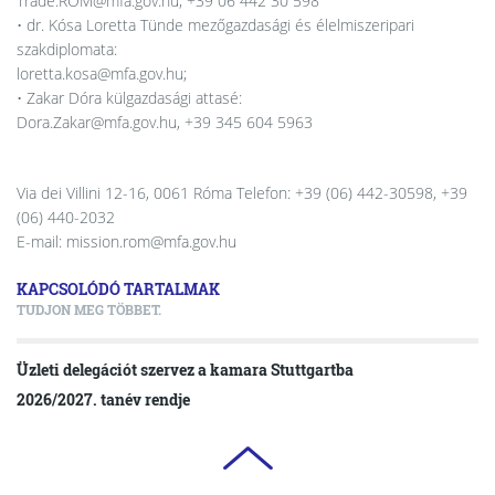
Trade.ROM@mfa.gov.hu; +39 06 442 30 598
• dr. Kósa Loretta Tünde mezőgazdasági és élelmiszeripari
szakdiplomata:
loretta.kosa@mfa.gov.hu;
• Zakar Dóra külgazdasági attasé:
Dora.Zakar@mfa.gov.hu, +39 345 604 5963
Via dei Villini 12-16, 0061 Róma Telefon: +39 (06) 442-30598, +39
(06) 440-2032
E-mail: mission.rom@mfa.gov.hu
KAPCSOLÓDÓ TARTALMAK
TUDJON MEG TÖBBET.
Üzleti delegációt szervez a kamara Stuttgartba
2026/2027. tanév rendje