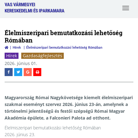
VAS VÁRMEGYEI
Toggle
KERESKEDELMI ÉS IPARKAMARA
navigat
Élelmiszeripari bemutatkozási lehetőség
Rómában
Hírek
Élelmiszeripari bemutatkozási lehetőség Rómában
Hírek
Gazdaságfejlesztés
2026. június 01.
Magyarország Római Nagykövetsége kiemelt élelmiszeripari
szakmai eseményt szervez 2026. június 23-án, amelynek a
történelmi jelentőségű és festői szépségű Római Magyar
Akadémia épülete, a Falconieri Palota ad otthont.
Élelmiszeripari bemutatkozási lehetőség Rómában
2026. június 23.