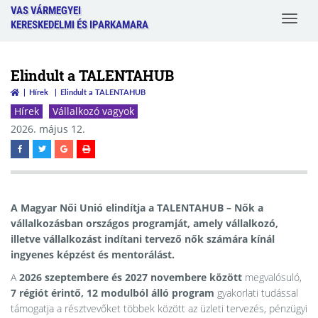
VAS VÁRMEGYEI
Toggle
KERESKEDELMI ÉS IPARKAMARA
navigat
Elindult a TALENTAHUB
Hírek
Elindult a TALENTAHUB
Hírek
Vállalkozó vagyok
2026. május 12.
A Magyar Női Unió elindítja a
TALENTAHUB – Nők a
vállalkozásban
országos programját, amely vállalkozó,
illetve vállalkozást indítani tervező nők számára kínál
ingyenes képzést és mentorálást.
A
2026 szeptembere és 2027 novembere között
megvalósuló,
7 régiót érintő, 12 modulból álló program
gyakorlati tudással
támogatja a résztvevőket többek között az üzleti tervezés, pénzügyi