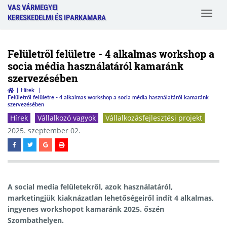
VAS VÁRMEGYEI
Toggle
KERESKEDELMI ÉS IPARKAMARA
navigat
Felületről felületre - 4 alkalmas workshop a
socia média használatáról kamaránk
szervezésében
Hírek
Felületről felületre - 4 alkalmas workshop a socia média használatáról kamaránk
szervezésében
Hírek
Vállalkozó vagyok
Vállalkozásfejlesztési projekt
2025. szeptember 02.
A social media felületekről, azok használatáról,
marketingjük kiaknázatlan lehetőségeiről indít 4 alkalmas,
ingyenes workshopot kamaránk 2025. őszén
Szombathelyen.