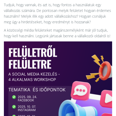
Tudjuk, hogy vannak, és azt is, hogy fontos a használatuk egy
vállalkozás számára. De pontosan melyik felületet hogyan érdemes
használni? Melyik illik egy adott vállalkozáshoz? Hogyan csináljuk
meg úgy a hirdetéseket, hogy eredményt is hozzanak?
A közösségi média felületeket magánszemélyként már jól tudjuk,
hogy kell használni. Legyünk jártasak benne a vállalkozói oldalról is!