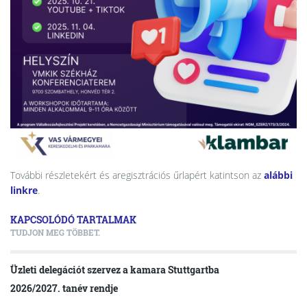
További részletekért és aregisztrációs űrlapért katintson az
alábbi
linkre
.
KAPCSOLÓDÓ TARTALMAK
TUDJON MEG TÖBBET.
Üzleti delegációt szervez a kamara Stuttgartba
2026/2027. tanév rendje