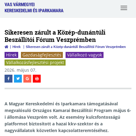
VAS VÁRMEGYEI
Toggle
KERESKEDELMI ÉS IPARKAMARA
navigat
Sikeresen zárult a Közép-dunántúli
Beszállítói Fórum Veszprémben
Hírek
Sikeresen zárult a Közép-dunántúli Beszállítói Fórum Veszprémben
Hírek
Gazdaságfejlesztés
Vállalkozó vagyok
Vállalkozásfejlesztési projekt
2026. május 07.
A Magyar Kereskedelmi és Iparkamara támogatásával
megvalósuló Országos Kamarai Beszállítói Program május 6-
i állomása Veszprém volt. Az esemény kulcsfontosságú
platformot biztosított a hazai kkv-szektor és a
nagyvállalatok közvetlen kapcsolatteremtéséhez.