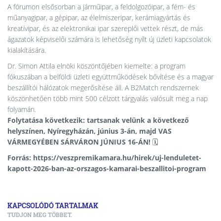
A fórumon elsősorban a járműipar, a feldolgozóipar, a fém- és
műanyagipar, a gépipar, az élelmiszeripar, kerámiagyártás és
kreatívipar, és az elektronikai ipar szereplői vettek részt, de más
ágazatok képviselői számára is lehetőség nyílt új üzleti kapcsolatok
kialakítására.
Dr. Simon Attila elnöki köszöntőjében kiemelte: a program
fókuszában a belföldi üzleti együttműködések bővítése és a magyar
beszállítói hálózatok megerősítése áll. A B2Match rendszernek
köszönhetően több mint 500 célzott tárgyalás valósult meg a nap
folyamán.
Folytatása következik: tartsanak velünk a következő
helyszínen, Nyíregyházán, június 3-án, majd VAS
VÁRMEGYÉBEN SÁRVÁRON JÚNIUS 16-ÁN!
🗓️
Forrás: https://veszpremikamara.hu/hirek/uj-lenduletet-
kapott-2026-ban-az-orszagos-kamarai-beszallitoi-program
KAPCSOLÓDÓ TARTALMAK
TUDJON MEG TÖBBET.