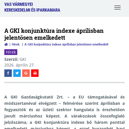
VAS VÁRMEGYEI
Toggle
KERESKEDELMI ÉS IPARKAMARA
navigat
A GKI konjunktúra indexe áprilisban
jelentősen emelkedett
Hírek
A GKI konjunktúra indexe áprilisban jelentősen emelkedett
Hírek
Szerző:
GKI
2026. április 27.
A GKI Gazdaságkutató Zrt. – a EU támogatásával és
módszertanéval elvégzett – felmérése szerint áprilisban a
fogyasztók és az üzleti szektor hangulata is érezhetően
javult márciushoz képest. A várakozások összefoglaló
jelzőszáma, a GKI konjunktúra indexe bő három ponttal
emelkedett márciushoz képest, s ezzel huszonhét havi