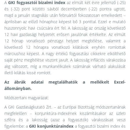
A
GKI fogyasztói bizalmi index
az elmúlt két évre jellemző (-25)
és (-32) pont közötti sávból decemberben (-22) pontra ugrott,
majd a januári stagnálás után februártól fokozatosan emelkedett –
áprilisban az előző hónaphoz képest bő 3 ponttal. Ezzel e mutató
huszonnyolc havi csúcsára ért fel. A lakosság az ország következő
12 havi gazdasági helyzetét erősen javulónak értékelte. Az elmúlt
12 hónap vonatkozó pénzügyi helyzet megítélése, valamint a
következő 12 hónapra vonatkozó kilátások enyhén romlottak
márciushoz képest. A nagy értékű fogyasztási cikkekre elkölthető
saját pénz megítélése viszont javult. A lakosság inflációs várakozása
alig változott, míg a munkanélküliek számának várható alakulását
illető kilátás kissé romlott.
Az ábrák adatai megtalálhatók a mellékelt Excel-
állományban.
Módszertani magyarázat:
A GKI Gazdaságkutató Zrt. – az Európai Bizottság módszertanának
megfelelően – konjunktúra-indexének kiszámításakor az üzleti
szféra és a lakosság (azaz a fogyasztók) várakozásait veszi
figyelembe: a
GKI konjunktúraindex
a fogyasztói bizalmi index és