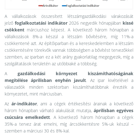
A vállalkozások összesített létszámgazdálkodási várakozását
jelző
foglalkoztatási indikátor
2026 negyedik hónapjában
kissé
csökkent
márciushoz képest. A következő három hónapban a
vállalkozások 8%-a készül a létszám bővítésére, míg 11%-a
csökkentené azt. Az építőiparban és a kereskedelemben a létszám
csökkentésére törekvők vannak többségben a bővítést tervezőkkel
szemben, az iparban ez a két arány gyakorlatilag megegyezik, míg a
szolgáltatások területén az utóbbiaké a többség.
A
gazdálkodási környezet kiszámíthatóságának
megítélése
áprilisban
enyhén javult
. Az ipar kivételével a
válaszadók minden szektorban kiszámíthatóbbnak érezték a
környezetet, mint márciusban.
Az
ár-indikátor
, ami a cégek értékesítési árainak a következő
három hónapban várható alakulását mutatja,
áprilisban egyéves
csúcsára emelkedett
. A következő három hónapban a cégek
35%-a tervez árat emelni, míg árcsökkentésre 5%-uk készül –
szemben a márciusi 30 és 8%-kal.