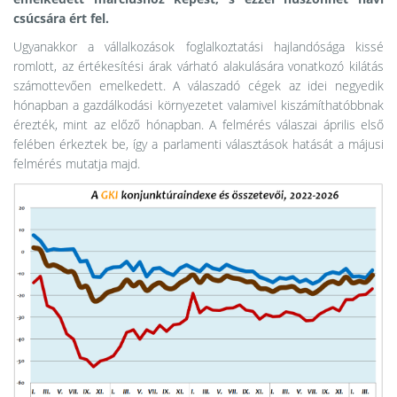
csúcsára ért fel.
Ugyanakkor a vállalkozások foglalkoztatási hajlandósága kissé
romlott, az értékesítési árak várható alakulására vonatkozó kilátás
számottevően emelkedett. A válaszadó cégek az idei negyedik
hónapban a gazdálkodási környezetet valamivel kiszámíthatóbbnak
érezték, mint az előző hónapban. A felmérés válaszai április első
felében érkeztek be, így a parlamenti választások hatását a májusi
felmérés mutatja majd.