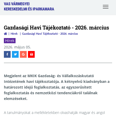
VAS VÁRMEGYEI
Toggle
KERESKEDELMI ÉS IPARKAMARA
navigat
Gazdasági Havi Tájékoztató - 2026. március
Hírek
Gazdasági Havi Tájékoztató - 2026. március
Hírek
2026. május 05.
Megjelent az MKIK Gazdaság- és Vállalkozáskutató
Intézetének havi tájékoztatója. A kétnyelvű kiadványban a
határozott idejű foglalkoztatás, az egyszerűsített
foglalkoztatás és nemzetközi tendenciákról találnak
elemzéseket.
A tanulmányokat a mellékletekben olvashatják magyar és angol