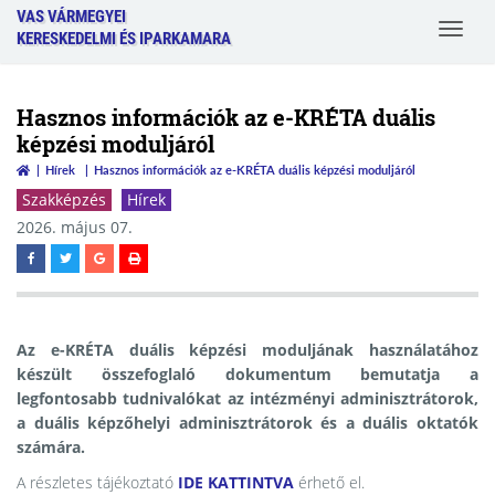
VAS VÁRMEGYEI
Toggle
KERESKEDELMI ÉS IPARKAMARA
navigat
Hasznos információk az e-KRÉTA duális
képzési moduljáról
Hírek
Hasznos információk az e-KRÉTA duális képzési moduljáról
Szakképzés
Hírek
2026. május 07.
Az e-KRÉTA duális képzési moduljának használatához
készült
összefoglaló dokumentum
bemutatja a
legfontosabb tudnivalókat az
intézményi adminisztrátorok
,
a
duális képzőhelyi adminisztrátorok
és a
duális oktatók
számára.
A részletes tájékoztató
IDE KATTINTVA
érhető el.