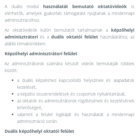
A duális modul
használatát bemutató oktatóvideók
is
elérhetők, amelyek gyakorlati támogatást nyújtanak a mindennapi
adminisztrációhoz.
Az oktatóvideók külön bemutatót tartalmaznak a
képzőhelyi
adminisztrátori
és a
duális oktatói felület
használatához, az
alábbi témakörökben.
Képzőhelyi adminisztrátori felület
Az adminisztrátorok számára készült videók bemutatják többek
között:
a duális képzéshez kapcsolódó helyszínek és alapadatok
kezelését,
a képzési összerendelések és csoportok nyilvántartását,
az oktatók és adminisztrátorok rögzítésének és kezelésének
lehetőségeit,
valamint a felület logikáját és használatát a mindennapi
adminisztráció során.
Duális képzőhelyi oktatói felület