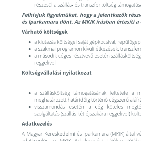
részesül a szállás
-
és transzferköltség támogatás
Felhívjuk figyelmüket, hogy a jelentkezők rész
és Iparkamara dönt. Az MKIK írásban értesíti a 
Várható költségek
a kiutazás költségei saját gépkocsival, repülőgép
a szakmai programon kívüli étkezések, transzfere
a második céges résztvevő esetén szállásköltsé
reggelivel
Költségvállalási nyilatkozat
a szállásköltség támogatásának feltétele a mel
meghatározott határidőig történő cégszerű aláírá
visszamondás esetén a cég köteles megtér
szolgáltatás (szállás két éjszakára reggelivel) kö
Adatkezelés
A Magyar Kereskedelmi és Iparkamara (MKIK) által v
adatkezelés az MKIK Adatkezelési Tájékoztatójáb