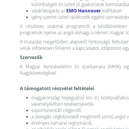
különbségek és üzleti jó gyakorlatok
bemutatás
vásárlátogatás az
EMO Hannover
kiállításon
igény szerint üzleti találkozók egyéni szervezés
A részletes szakmai programról a későbbiekben 
programok nyelve az angol és/vagy a német, magyar t
A kiutazást megelőzően alapvető fontosságú felkutatn
velük előzetesen felvenni a kapcsolatot, időpontot egy
Szervezők
A Magyar Kereskedelmi és Iparkamara (MKIK) egy
Nagykövetségével.
A támogatott részvétel feltételei
magyarországi bejegyzésű kis- és középvállalko
valamelyikében tevékenykedik,
exportorientált cégprofil,
a delegált cégképviselő megfelelő szintű angol 
érvényes kamarai regisztráció,