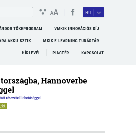
A
A
HU
ÁNDOR TŐKEPROGRAM
VMKIK INNOVÁCIÓS DÍJ
RA AKKU-SZTIK
MKIK E-LEARNING TUDÁSTÁR
HÍRLEVÉL
PIACTÉR
KAPCSOLAT
etországba, Hannoverbe
ggel
tt részvételi lehetőséggel
ekt