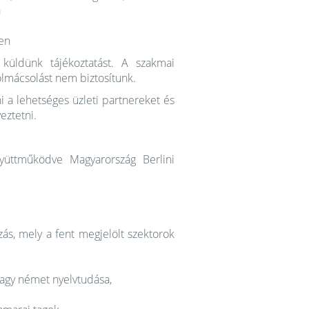
a
ben
küldünk tájékoztatást. A szakmai
olmácsolást nem biztosítunk.
i a lehetséges üzleti partnereket és
eztetni.
üttműködve Magyarország Berlini
zás, mely a fent megjelölt szektorok
vagy német nyelvtudása,