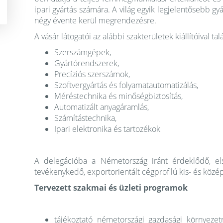
ipari gyártás számára. A világ egyik legjelentősebb g
négy évente kerül megrendezésre.
A vásár látogatói az alábbi szakterületek kiállítóival ta
Szerszámgépek,
Gyártórendszerek,
Precíziós szerszámok,
Szoftvergyártás és folyamatautomatizálás,
Méréstechnika és minőségbiztosítás,
Automatizált anyagáramlás,
Számítástechnika,
Ipari elektronika és tartozékok
A delegációba a Németország iránt érdeklődő, els
tevékenykedő, exportorientált cégprofilú kis- és közép
Tervezett szakmai és üzleti programok
tájékoztató németországi gazdasági környezetrő