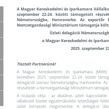
A Magyar Kereskedelmi és Iparkamara Vállalkoz
szeptember 22-24. között támogatott részvéte
Németországba, Hannoverbe. Az exportőr ki
Nemzetgazdasági Minisztérium támogatja költs
Üzleti delegáció Németország
a Magyar Kereskedelmi és Iparka
2025. szeptember 22
Tisztelt Partnerünk!
A Magyar Kereskedelmi és Iparkamara (MKIK) Vál
keretében 2025. szeptember 22-24. között támogato
delegációt szervez Németországba, Hannoverbe. Az e
részvételét a Nemzetgazdasági Minisztérium támogatja
A kiutazás célja - az általános üzleti kapcsolatok
vállalkozói közötti együttműködési lehetőségek felt
üzleti környezet megismerése. A delegáció lát