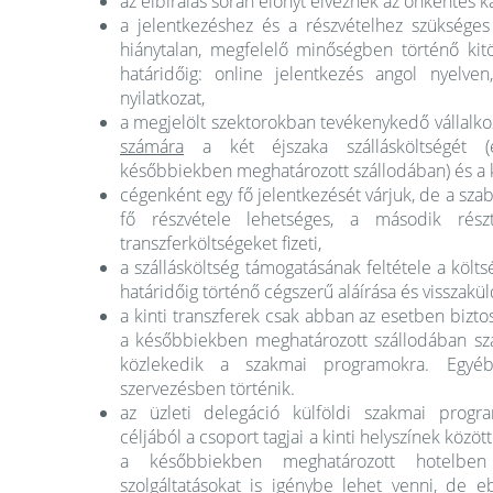
az elbírálás során előnyt élveznek az önkéntes k
a jelentkezéshez és a részvételhez szüksége
hiánytalan, megfelelő minőségben történő kitö
határidőig: online jelentkezés angol nyelven,
nyilatkozat,
a megjelölt szektorokban tevékenykedő vállalko
számára
a két éjszaka szállásköltségét (
későbbiekben meghatározott szállodában) és a ki
cégenként egy fő jelentkezését várjuk, de a sz
fő részvétele lehetséges, a második rés
transzferköltségeket fizeti,
a szállásköltség támogatásának feltétele a költs
határidőig történő cégszerű aláírása és visszakü
a kinti transzferek csak abban az esetben bizt
a későbbiekben meghatározott szállodában szál
közlekedik a szakmai programokra. Egyé
szervezésben történik.
az üzleti delegáció külföldi szakmai progr
céljából a csoport tagjai a kinti helyszínek közö
a későbbiekben meghatározott hotelben
szolgáltatásokat is igénybe lehet venni, de