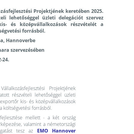
ásfejlesztési Projektjének keretében 2025.
li lehetőséggel üzleti delegációt szervez
s- és középvállalkozások részvételét a
égvetési forrásból.
ba, Hannoverbe
mara szervezésében
-24.
lalkozásfejlesztési Projektjének
tt részvételi lehetőséggel üzleti
xportőr kis- és középvállalkozások
 költségvetési forrásból.
 fejlesztése mellett - a két ország
érképezése, valamint a németországi
ogatást tesz az
EMO Hannover