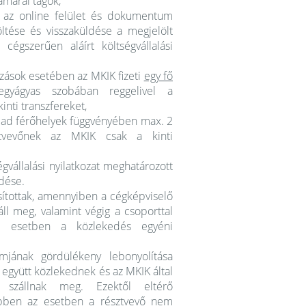
amarai tagok,
s az online felület és dokumentum
ltése és visszaküldése a megjelölt
 cégszerűen aláírt költségvállalási
zások esetében az MKIK fizeti
egy fő
egyágyas szobában reggelivel a
nti transzfereket,
abad férőhelyek függvényében max. 2
ztvevőnek az MKIK csak a kinti
égvállalási nyilatkozat meghatározott
ldése.
osítottak, amennyiben a cégképviselő
l meg, valamint végig a csoporttal
b esetben a közlekedés egyéni
amjának gördülékeny lebonyolítása
tt együtt közlekednek és az MKIK által
 szállnak meg. Ezektől eltérő
 ebben az esetben a résztvevő nem