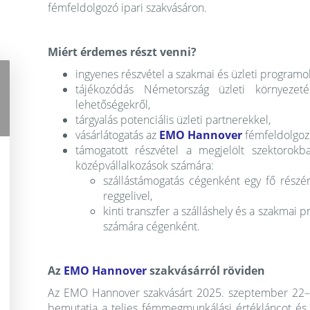
fémfeldolgozó ipari szakvásáron.
Miért érdemes részt venni?
ingyenes részvétel a szakmai és üzleti programo
tájékozódás Németország üzleti környezeté
lehetőségekről,
tárgyalás potenciális üzleti partnerekkel,
vásárlátogatás az
EMO Hannover
fémfeldolgozó
támogatott részvétel a megjelölt szektorok
középvállalkozások számára:
szállástámogatás cégenként egy fő részé
reggelivel,
kinti transzfer a szálláshely és a szakmai 
számára cégenként.
Az
EMO Hannover
szakvásárról röviden
Az EMO Hannover szakvásárt 2025. szeptember 22–26
bemutatja a teljes fémmegmunkálási értékláncot és 