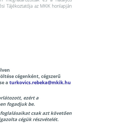
ési Tájékoztatója az MKIK honlapján
elven
itöltése cégenként, cégszerű
se a
turkovics.rebeka@mkik.hu
látozott, ezért a
en fogadjuk be.
 foglalásaikat csak azt követően
igazolta cégük részvételét.