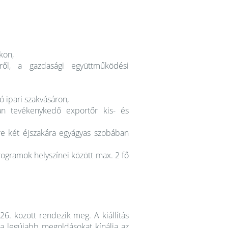
kon,
ről, a gazdasági együttműködési
 ipari szakvásáron,
ban tevékenykedő exportőr kis- és
re két éjszakára egyágyas szobában
programok helyszínei között max. 2 fő
. között rendezik meg. A kiállítás
a legújabb megoldásokat kínálja az