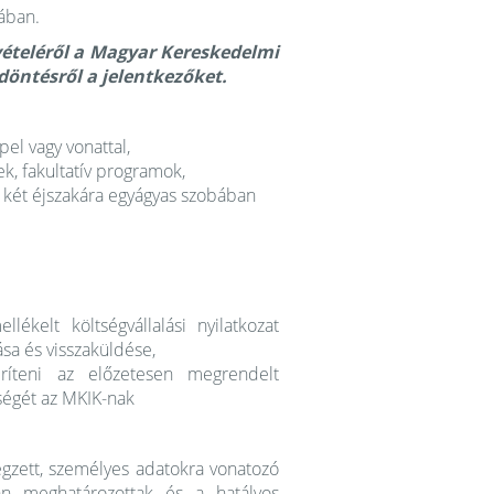
ában.
vételéről a Magyar Kereskedelmi
döntésről a jelentkezőket.
pel vagy vonattal,
k, fakultatív programok,
g két éjszakára egyágyas szobában
lékelt költségvállalási nyilatkozat
sa és visszaküldése,
íteni az előzetesen megrendelt
ltségét az MKIK-nak
égzett, személyes adatokra vonatozó
an meghatározottak és a hatályos