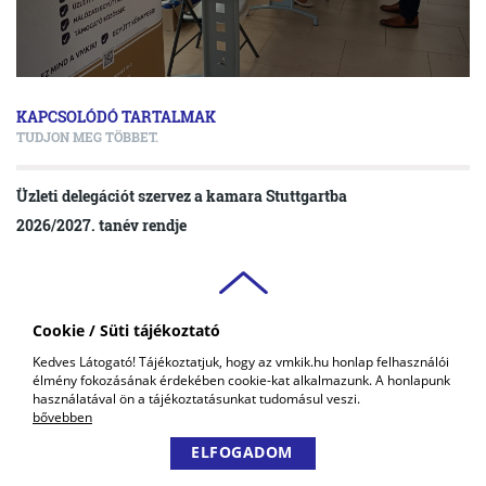
KAPCSOLÓDÓ TARTALMAK
TUDJON MEG TÖBBET.
Üzleti delegációt szervez a kamara Stuttgartba
2026/2027. tanév rendje
Cookie / Süti tájékoztató
VAS VÁRMEGYEI
Kedves Látogató! Tájékoztatjuk, hogy az vmkik.hu honlap felhasználói
KERESKEDELMI ÉS IPARKAMARA
élmény fokozásának érdekében cookie-kat alkalmazunk. A honlapunk
COPYRIGHT © 2018 - 2026 VMKIK. |
ALL RIGHTS RESERVED! DESIGNED &
használatával ön a tájékoztatásunkat tudomásul veszi.
POWERED BY
POSITIVE ADAMSKY
bővebben
ELFOGADOM