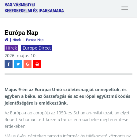
VAS VÁRMEGYEI
Toggle
KERESKEDELMI ÉS IPARKAMARA
navigat
Európa Nap
Hírek
Európa Nap
Hírek
Europe Direct
2026. május 10.
Május 9-én az Európai Unió születésnapját ünnepeltük, és
egyben a béke, az összefogás és az európai együttműködés
jelentőségére is emlékeztünk.
Az Európa-nap apropója az 1950-es Schuman-nyilatkozat, amelyet
Robert Schuman tett közzé a tartós európai béke megteremtése
érdekében.
Május 8-án, pénteken tartotta információs tájékoztató központunk,