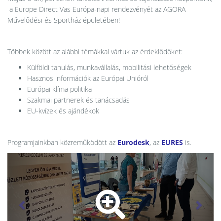
a Europe Direct Vas Európa-napi rendezvényét az AGORA
Művelődési és Sportház épületében!
Többek között az alábbi témákkal vártuk az érdeklődőket:
Külföldi tanulás, munkavállalás, mobilitási lehetőségek
Hasznos információk az Európai Unióról
Európai klíma politika
Szakmai partnerek és tanácsadás
EU-kvízek és ajándékok
Programjainkban közreműködött az
Eurodesk
, az
EURES
is.