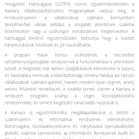
Felügyeleti Hatóságával (SZTFH) szoros együttműködésben a
Kamara Vállalkozásfejlesztési Programjában valósul meg. A
rendezvényeken a vállalkozások számára könnyebben
beépíthetővé válnak például a vizsgálati jelentések szakmai
értelmezései vagy a szükséges intézkedések megtervezése. A
hatósággal történő együttműködés biztosítja, hogy a kiadott
iránymutatások hitelesek és jól használhatók.
A program másik fontos eszközének, a SecureBot
sérülékenységvizsgálati rendszernek a funkcionalitása is jelentősen
bővült. A megoldás már webes szolgáltatások elemzésére is képes,
és használata nemcsak a kiberbiztonsági törvény hatálya alá tartozó
vállalkozások számára ajánlott, hanem minden olyan cégnek, amely
webes felülettel rendelkezik. A további tervek szerint a Kamara a
rendszert integrálni kívánja a céges kockázatkezelési
rendszerekbe, és tervezi kiegészítő tanácsadás nyújtását is.
A Kamara új együttműködési megállapodásokat is kötött a
szakterületen. Az informatikai rendszerek ellenőrzésére,
biztonságára, kockázatkezelésére és irányítására specializálódott
globális szakmai szervezettel, az Információs Rendszerek Audit és