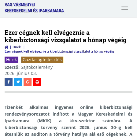
VAS VÁRMEGYEI
Toggle
KERESKEDELMI ÉS IPARKAMARA
navigat
Ezer cégnek kell elvégeznie a
kiberbiztonsági vizsgálatot a hónap végéig
Hírek
Ezer cégnek kell elvégeznie a kiberbiztonsági vizsgálatot a hónap végéig
Hírek
Gazdaságfejlesztés
Szerző:
Sajtóközlemény
2026. június 03.
Tizenkét alkalmas ingyenes online kiberbiztonsági
rendezvénysorozatot indított a Magyar Kereskedelmi és
Iparkamara (MKIK) a kkv-szektor számára. A
kiberbiztonsági törvény szerint 2026. június 30-ig kell
átesniük az auditon a törvény hatálya alá eső cégeknek. A