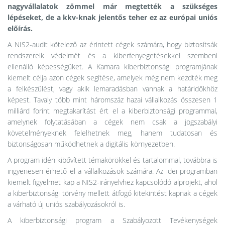
nagyvállalatok zömmel már megtették a szükséges
lépéseket, de a kkv-knak jelentős teher ez az európai uniós
előírás.
A NIS2-audit kötelező az érintett cégek számára, hogy biztosítsák
rendszereik védelmét és a kiberfenyegetésekkel szembeni
ellenálló képességüket. A Kamara kiberbiztonsági programjának
kiemelt célja azon cégek segítése, amelyek még nem kezdték meg
a felkészülést, vagy akik lemaradásban vannak a határidőkhöz
képest. Tavaly több mint háromszáz hazai vállalkozás összesen 1
milliárd forint megtakarítást ért el a kiberbiztonsági programmal,
amelynek folytatásában a cégek nem csak a jogszabályi
követelményeknek felelhetnek meg, hanem tudatosan és
biztonságosan működhetnek a digitális környezetben.
A program idén kibővített témakörökkel és tartalommal, továbbra is
ingyenesen érhető el a vállalkozások számára. Az idei programban
kiemelt figyelmet kap a NIS2-irányelvhez kapcsolódó alprojekt, ahol
a kiberbiztonsági törvény mellett átfogó kitekintést kapnak a cégek
a várható új uniós szabályozásokról is.
A kiberbiztonsági program a Szabályozott Tevékenységek