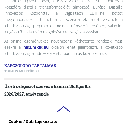
Ellenőrzési Egyesületével, az ISACA-val és a kkv-k, startupok és a
közszféra digitális transzformációját támogató, Európai Digitális
Innovációs Központtal, a Digitaltech EDIH-hel kötött
megállapodások értelmében a szervezetek részt vesznek a
kiberbiztonsági program elemeinek népszerűsítésében, valamint
kiegészítő, tudatosító megoldásokkal segítik a kkv-kat.
Az online eseményeket novemberig kéthetente rendezik meg,
ezekre a
nis2.mkik.hu
oldalon lehet jelentkezni, a következő
kiberbiztonsági rendezvény várhatóan június közepén lesz.
KAPCSOLÓDÓ TARTALMAK
TUDJON MEG TÖBBET.
Üzleti delegációt szervez a kamara Stuttgartba
2026/2027. tanév rendje
Cookie / Süti tájékoztató