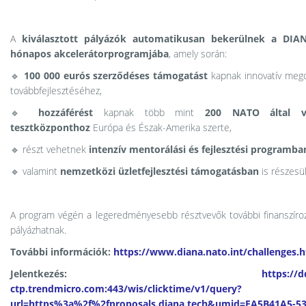
A
kiválasztott pályázók automatikusan bekerülnek a DIA
hónapos akcelerátorprogramjába
, amely során:
🔹
100 000 eurós szerződéses támogatást
kapnak innovatív meg
továbbfejlesztéséhez,
🔹
hozzáférést
kapnak több mint
200 NATO által va
tesztközponthoz
Európa és Észak-Amerika szerte,
🔹 részt vehetnek
intenzív mentorálási és fejlesztési programba
🔹 valamint
nemzetközi üzletfejlesztési támogatásban
is részesü
A program végén a legeredményesebb résztvevők további finanszíroz
pályázhatnak.
További információk:
https://www.diana.nato.int/challenges.
Jelentkezés:
https://d
ctp.trendmicro.com:443/wis/clicktime/v1/query?
url=https%3a%2f%2fproposals.diana.tech&umid=EA5B41A5-53