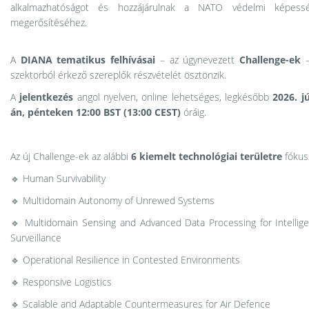
alkalmazhatóságot és hozzájárulnak a NATO védelmi képessé
megerősítéséhez.
A
DIANA tematikus felhívásai
– az úgynevezett
Challenge-ek
–
szektorból érkező szereplők részvételét ösztönzik.
A
jelentkezés
angol nyelven, online lehetséges, legkésőbb
2026. jú
án, pénteken 12:00 BST (13:00 CEST)
óráig.
Az új Challenge-ek az alábbi
6 kiemelt technológiai területre
fókus
🔹 Human Survivability
🔹 Multidomain Autonomy of Unrewed Systems
🔹 Multidomain Sensing and Advanced Data Processing for Intellig
Surveillance
🔹 Operational Resilience in Contested Environments
🔹 Responsive Logistics
🔹 Scalable and Adaptable Countermeasures for Air Defence