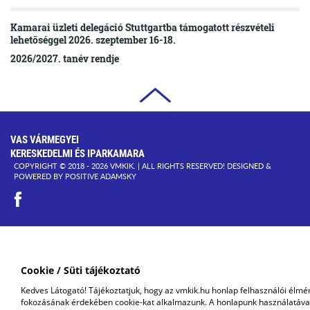
Kamarai üzleti delegáció Stuttgartba támogatott részvételi
lehetőséggel 2026. szeptember 16-18.
2026/2027. tanév rendje
VAS VÁRMEGYEI
KERESKEDELMI ÉS IPARKAMARA
COPYRIGHT © 2018 - 2026 VMKIK. |
ALL RIGHTS RESERVED! DESIGNED &
POWERED BY
POSITIVE ADAMSKY
Cookie / Süti tájékoztató
Kedves Látogató! Tájékoztatjuk, hogy az vmkik.hu honlap felhasználói élmé
fokozásának érdekében cookie-kat alkalmazunk. A honlapunk használatáva