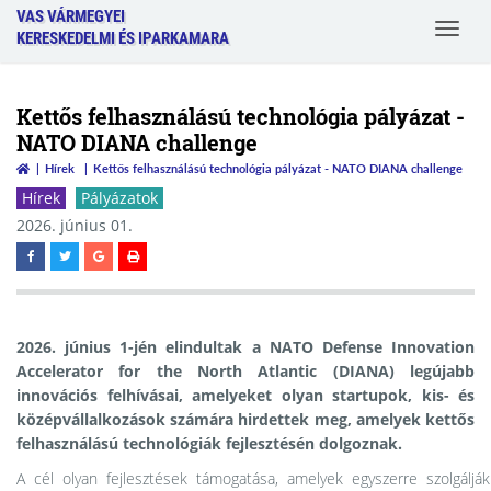
VAS VÁRMEGYEI
Toggle
KERESKEDELMI ÉS IPARKAMARA
navigat
Kettős felhasználású technológia pályázat -
NATO DIANA challenge
Hírek
Kettős felhasználású technológia pályázat - NATO DIANA challenge
Hírek
Pályázatok
2026. június 01.
2026. június 1-jén elindultak a NATO Defense Innovation
Accelerator for the North Atlantic (DIANA) legújabb
innovációs felhívásai, amelyeket olyan startupok, kis- és
középvállalkozások számára hirdettek meg, amelyek kettős
felhasználású technológiák fejlesztésén dolgoznak.
A cél olyan fejlesztések támogatása, amelyek egyszerre szolgálják 