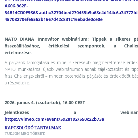
A606-962F-
54B14CD0F936&auth=32704bed270455b9a63e4d144c6a34772fd
457082706fe5563b1667d42c831c16ebade0ce0e
NATO DIANA Innovátor webinárium: Tippek a sikeres pá
összeállításához, értékelési szempontok, a Challe
értelmezése.
A pályázók támogatása és minél sikeresebb megmérettetése érde
NATO munkatársai újabb webináriumon adnak tájékoztatást és tip
friss Challenge-ekről – minden potenciális pályázót és érdeklődőt bá
a részvételre.
2026. június 4. (csütörtök), 16:00 CEST
Jelentkezés a webinárium
https://vimeo.com/event/5928192/550c22b73a
KAPCSOLÓDÓ TARTALMAK
TUDJON MEG TÖBBET.