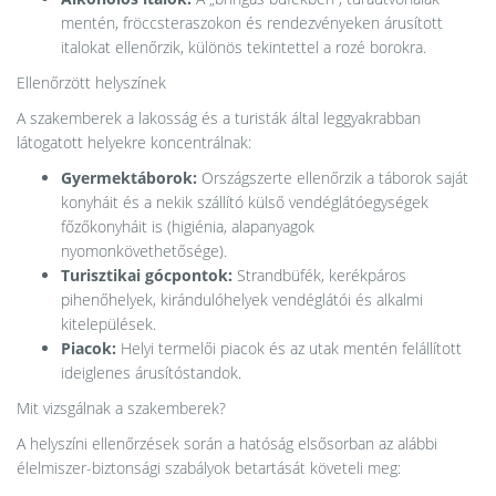
mentén, fröccsteraszokon és rendezvényeken árusított
italokat ellenőrzik, különös tekintettel a rozé borokra.
Ellenőrzött helyszínek
A szakemberek a lakosság és a turisták által leggyakrabban
látogatott helyekre koncentrálnak:
Gyermektáborok:
Országszerte ellenőrzik a táborok saját
konyháit és a nekik szállító külső vendéglátóegységek
főzőkonyháit is (higiénia, alapanyagok
nyomonkövethetősége).
Turisztikai gócpontok:
Strandbüfék, kerékpáros
pihenőhelyek, kirándulóhelyek vendéglátói és alkalmi
kitelepülések.
Piacok:
Helyi termelői piacok és az utak mentén felállított
ideiglenes árusítóstandok.
Mit vizsgálnak a szakemberek?
A helyszíni ellenőrzések során a hatóság elsősorban az alábbi
élelmiszer-biztonsági szabályok betartását követeli meg: