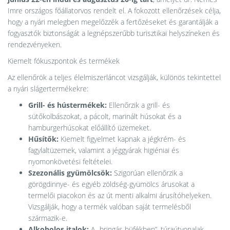
Imre országos főállatorvos rendelt el
. A fokozott ellenőrzések célja,
hogy a nyári melegben megelőzzék a fertőzéseket és garantálják a
fogyasztók biztonságát a legnépszerűbb turisztikai helyszíneken és
rendezvényeken.
Kiemelt fókuszpontok és termékek
Az ellenőrök a teljes élelmiszerláncot vizsgálják, különös tekintettel
a nyári slágertermékekre:
Grill- és hústermékek:
Ellenőrzik a grill- és
sütőkolbászokat, a pácolt, marinált húsokat és a
hamburgerhúsokat előállító üzemeket.
Hűsítők:
Kiemelt figyelmet kapnak a jégkrém- és
fagylaltüzemek, valamint a jéggyárak higiéniai és
nyomonkövetési feltételei.
Szezonális gyümölcsök:
Szigorúan ellenőrzik a
görögdinnye- és egyéb zöldség-gyümölcs árusokat a
termelői piacokon és az út menti alkalmi árusítóhelyeken.
Vizsgálják, hogy a termék valóban saját termelésből
származik-e.
Alkoholos italok:
A „bringás büfékben”, túraútvonalak