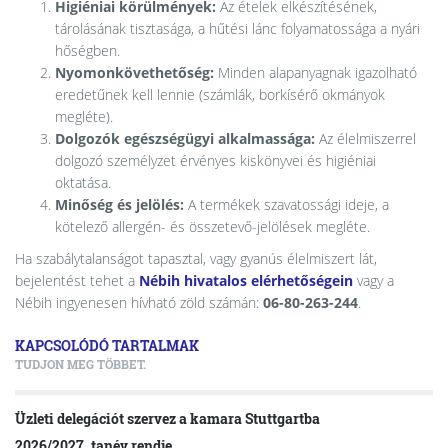
Higiéniai körülmények:
Az ételek elkészítésének,
tárolásának tisztasága, a hűtési lánc folyamatossága a nyári
hőségben.
Nyomonkövethetőség:
Minden alapanyagnak igazolható
eredetűnek kell lennie (számlák, borkísérő okmányok
megléte).
Dolgozók egészségügyi alkalmassága:
Az élelmiszerrel
dolgozó személyzet érvényes kiskönyvei és higiéniai
oktatása.
Minőség és jelölés:
A termékek szavatossági ideje, a
kötelező allergén- és összetevő-jelölések megléte.
Ha szabálytalanságot tapasztal, vagy gyanús élelmiszert lát,
bejelentést tehet a
Nébih hivatalos elérhetőségein
vagy a
Nébih ingyenesen hívható zöld számán:
06-80-263-244
.
KAPCSOLÓDÓ TARTALMAK
TUDJON MEG TÖBBET.
Üzleti delegációt szervez a kamara Stuttgartba
2026/2027. tanév rendje