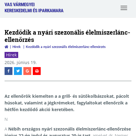
VAS VÁRMEGYEI
Toggle
KERESKEDELMI ÉS IPARKAMARA
navigat
Kezdődik a nyári szezonális élelmiszerlánc-
ellenőrzés
Hírek
Kezdődik a nyári szezonális élelmiszerlánc-ellenőrzés
Hírek
2026. június 19.
Az ellenőrök kiemelten a a grill- és sütőkolbászokat, pácolt
húsokat, valamint a jégkrémeket, fagylaltokat ellenőrzik a
hétfőn kezdődő akció keretében.
N
A
Nébih országos nyári szezonális élelmiszerlánc-ellenőrzése
június 22-én indul és augusztus 20-ig tart
, amelyet dr. Nemes