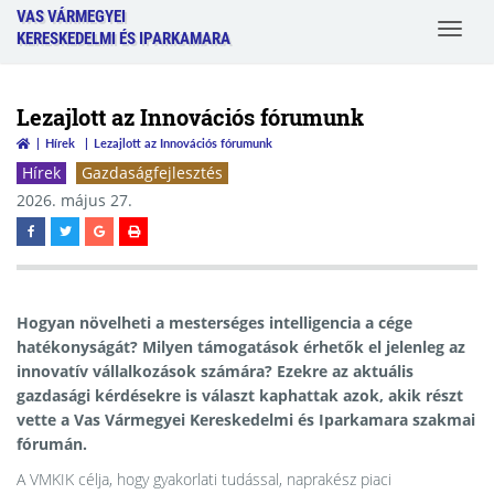
VAS VÁRMEGYEI
Toggle
KERESKEDELMI ÉS IPARKAMARA
navigat
Lezajlott az Innovációs fórumunk
Hírek
Lezajlott az Innovációs fórumunk
Hírek
Gazdaságfejlesztés
2026. május 27.
Hogyan növelheti a mesterséges intelligencia a cége
hatékonyságát? Milyen támogatások érhetők el jelenleg az
innovatív vállalkozások számára? Ezekre az aktuális
gazdasági kérdésekre is választ kaphattak azok, akik részt
vette a Vas Vármegyei Kereskedelmi és Iparkamara szakmai
fórumán.
A VMKIK célja, hogy gyakorlati tudással, naprakész piaci