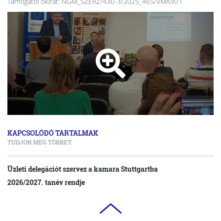
Támogatói okirat: NGM_SZERZ/430-3/2025_465/VMKIK/1
KAPCSOLÓDÓ TARTALMAK
TUDJON MEG TÖBBET.
Üzleti delegációt szervez a kamara Stuttgartba
2026/2027. tanév rendje