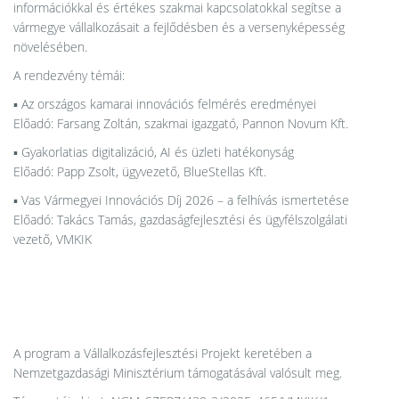
információkkal és értékes szakmai kapcsolatokkal segítse a
vármegye vállalkozásait a fejlődésben és a versenyképesség
növelésében.
A rendezvény témái:
▪️ Az országos kamarai innovációs felmérés eredményei
Előadó: Farsang Zoltán, szakmai igazgató, Pannon Novum Kft.
▪️ Gyakorlatias digitalizáció, AI és üzleti hatékonyság
Előadó: Papp Zsolt, ügyvezető, BlueStellas Kft.
▪️ Vas Vármegyei Innovációs Díj 2026 – a felhívás ismertetése
Előadó: Takács Tamás, gazdaságfejlesztési és ügyfélszolgálati
vezető, VMKIK
A program a Vállalkozásfejlesztési Projekt keretében a
Nemzetgazdasági Minisztérium támogatásával valósult meg.