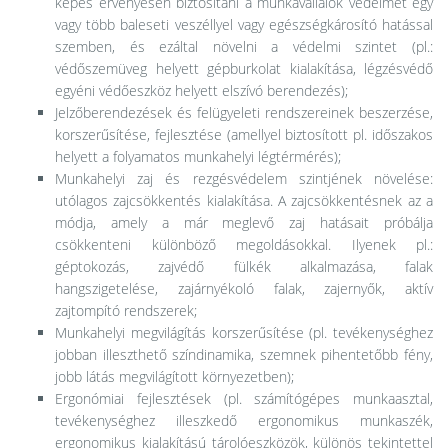
képes érvényesen biztosítani a munkavállalók védelmét egy
vagy több baleseti veszéllyel vagy egészségkárosító hatással
szemben, és ezáltal növelni a védelmi szintet (pl.:
védőszemüveg helyett gépburkolat kialakítása, légzésvédő
egyéni védőeszköz helyett elszívó berendezés);
Jelzőberendezések és felügyeleti rendszereinek beszerzése,
korszerűsítése, fejlesztése (amellyel biztosított pl. időszakos
helyett a folyamatos munkahelyi légtérmérés);
Munkahelyi zaj és rezgésvédelem szintjének növelése:
utólagos zajcsökkentés kialakítása. A zajcsökkentésnek az a
módja, amely a már meglevő zaj hatásait próbálja
csökkenteni különböző megoldásokkal. Ilyenek pl.:
géptokozás, zajvédő fülkék alkalmazása, falak
hangszigetelése, zajárnyékoló falak, zajernyők, aktív
zajtompító rendszerek;
Munkahelyi megvilágítás korszerűsítése (pl. tevékenységhez
jobban illeszthető színdinamika, szemnek pihentetőbb fény,
jobb látás megvilágított környezetben);
Ergonómiai fejlesztések (pl. számítógépes munkaasztal,
tevékenységhez illeszkedő ergonomikus munkaszék,
ergonomikus kialakítású tárolóeszközök, különös tekintettel