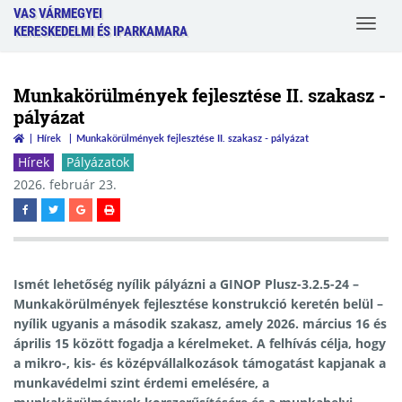
VAS VÁRMEGYEI
Toggle
KERESKEDELMI ÉS IPARKAMARA
navigat
Munkakörülmények fejlesztése II. szakasz -
pályázat
Hírek
Munkakörülmények fejlesztése II. szakasz - pályázat
Hírek
Pályázatok
2026. február 23.
Ismét lehetőség nyílik pályázni a
GINOP Plusz-3.2.5-24 –
Munkakörülmények fejlesztése
konstrukció keretén belül –
nyílik ugyanis a második szakasz, amely 2026. március 16 és
április 15 között fogadja a kérelmeket. A felhívás célja, hogy
a mikro-, kis- és középvállalkozások támogatást kapjanak a
munkavédelmi szint érdemi emelésére, a