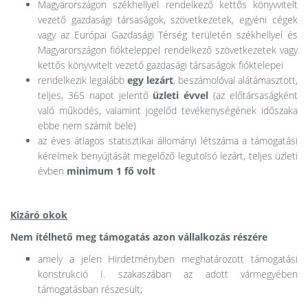
Magyarországon székhellyel rendelkező kettős könyvvitelt
vezető gazdasági társaságok, szövetkezetek, egyéni cégek
vagy az Európai Gazdasági Térség területén székhellyel és
Magyarországon fiókteleppel rendelkező szövetkezetek vagy
kettős könyvvitelt vezető gazdasági társaságok fióktelepei
rendelkezik legalább
egy lezárt
, beszámolóval alátámasztott,
teljes, 365 napot jelentő
üzleti évvel
(az előtársaságként
való működés, valamint jogelőd tevékenységének időszaka
ebbe nem számít bele)
az éves átlagos statisztikai állományi létszáma a támogatási
kérelmek benyújtását megelőző legutolsó lezárt, teljes üzleti
évben
minimum 1 fő volt
Kizáró okok
Nem ítélhető meg támogatás azon vállalkozás részére
amely a jelen Hirdetményben meghatározott támogatási
konstrukció I. szakaszában az adott vármegyében
támogatásban részesült;