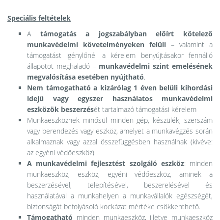
Speciális feltételek
A
támogatás a jogszabályban előírt kötelező
munkavédelmi követelményeken felüli
– valamint a
támogatást igénylőnél a kérelem benyújtásakor fennálló
állapotot meghaladó –
munkavédelmi szint emelésének
megvalósítása esetében nyújtható
.
Nem támogatható a kizárólag 1 éven belüli kihordási
idejű vagy egyszer használatos munkavédelmi
eszközök beszerzés
ét tartalmazó támogatási kérelem
Munkaeszköznek minősül minden gép, készülék, szerszám
vagy berendezés vagy eszköz, amelyet a munkavégzés során
alkalmaznak vagy azzal összefüggésben használnak (kivéve:
az egyéni védőeszköz)
A munkavédelmi fejlesztést szolgáló eszköz
: minden
munkaeszköz, eszköz, egyéni védőeszköz, aminek a
beszerzésével, telepítésével, beszerelésével és
használatával a munkahelyen a munkavállalók egészségét,
biztonságát befolyásoló kockázat mértéke csökkenthető.
Támogatható
minden munkaeszköz, illetve munkaeszköz