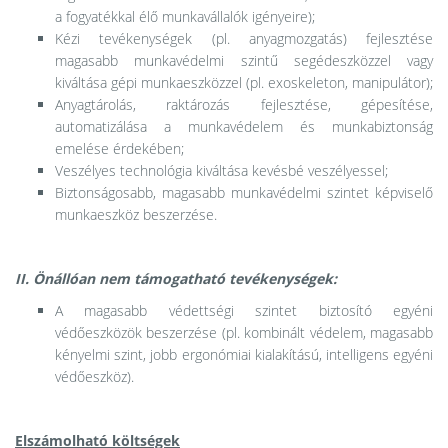
a fogyatékkal élő munkavállalók igényeire);
Kézi tevékenységek (pl. anyagmozgatás) fejlesztése
magasabb munkavédelmi szintű segédeszközzel vagy
kiváltása gépi munkaeszközzel (pl. exoskeleton, manipulátor);
Anyagtárolás, raktározás fejlesztése, gépesítése,
automatizálása a munkavédelem és munkabiztonság
emelése érdekében;
Veszélyes technológia kiváltása kevésbé veszélyessel;
Biztonságosabb, magasabb munkavédelmi szintet képviselő
munkaeszköz beszerzése.
II. Önállóan nem támogatható tevékenységek:
A magasabb védettségi szintet biztosító egyéni
védőeszközök beszerzése (pl. kombinált védelem, magasabb
kényelmi szint, jobb ergonómiai kialakítású, intelligens egyéni
védőeszköz).
Elszámolható költségek