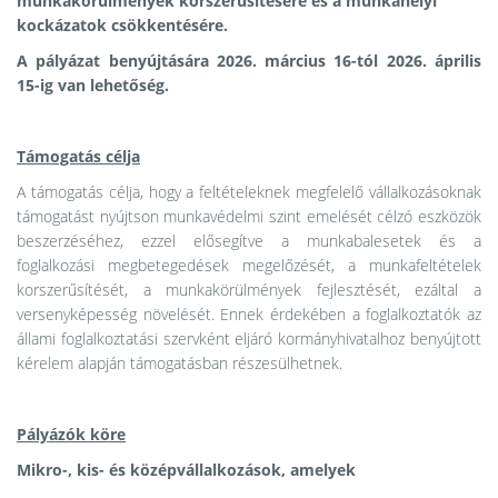
munkakörülmények korszerűsítésére és a munkahelyi
kockázatok csökkentésére.
A pályázat benyújtására 2026. március 16-tól 2026. április
15-ig van lehetőség.
Támogatás célja
A támogatás célja, hogy a feltételeknek megfelelő vállalkozásoknak
támogatást nyújtson munkavédelmi szint emelését célzó eszközök
beszerzéséhez, ezzel elősegítve a munkabalesetek és a
foglalkozási megbetegedések megelőzését, a munkafeltételek
korszerűsítését, a munkakörülmények fejlesztését, ezáltal a
versenyképesség növelését. Ennek érdekében a foglalkoztatók az
állami foglalkoztatási szervként eljáró kormányhivatalhoz benyújtott
kérelem alapján támogatásban részesülhetnek.
Pályázók köre
Mikro-, kis- és középvállalkozások, amelyek