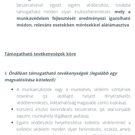
beszerzésével együtt egyéni védőeszköz, továbbá
támogatható minden olyan eszköz/berendezés
mely a
munkavédelem fejlesztését eredményezi igazolható
módon, releváns esetekben mérésekkel alátámasztva
.
Támogatható tevékenységek köre
I. Önállóan támogatható tevékenységek (legalább egy
megvalósítása kötelező)
A munkaeszközök vagy a munkahely védelmi szintjének
növelése (pl. védőajtó helyett fényérzékelős
védőberendezés, kiiktathatóság magasabb szintű kizárása);
Korszerű elszívó berendezés beszerzése, (pl. alacsonyabb
zajszint, munkahelyi légállapot javítása);
Egyéni védőeszköz helyettesítése kollektív védelemmel: a
kollektív védelem minden olyan berendezés, eszköz, amely