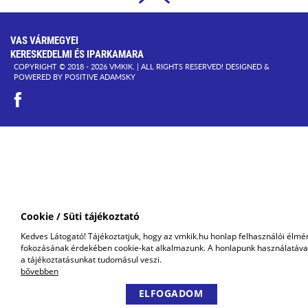
VAS VÁRMEGYEI
KERESKEDELMI ÉS IPARKAMARA
COPYRIGHT © 2018 - 2026 VMKIK. |
ALL RIGHTS RESERVED! DESIGNED &
POWERED BY
POSITIVE ADAMSKY
Cookie / Süti tájékoztató
Kedves Látogató! Tájékoztatjuk, hogy az vmkik.hu honlap felhasználói élmé
fokozásának érdekében cookie-kat alkalmazunk. A honlapunk használatáva
a tájékoztatásunkat tudomásul veszi.
bővebben
ELFOGADOM