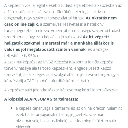
A képzés nívós, a leghitelesebb tudást adja ebben a képzésben az
a 11 oktató, akik saját szakterületükön jelenleg is aktívan
dolgoznak, nagy szakmai tapasztalattal bírnak.
Az oktatás nem
csak online zajlik
, a személyes részvétel is a hatékony
tudásmegosztást célozza. Amennyiben minőségi, szakértői tudást
szeretnének, úgy ez a képzés a jó választás!
Az itt végzett
hallgatók szakmai ismeretei már a munkába álláskor is
valós és jól megalapozott szinten vannak
, és a vizsgák
teljesítése is 95%-os.
A szakmai képzést az MVSZ Képzési Központ a felnőttképzési
törvény hatálya alá tartozó képzésként, engedélyezett képző
szervként, a szükséges adatszolgáltatás teljesítésével végzi, így a
képzési díj a TAO alapból ráfordításként elírható.
A képzésre való jelentkezéskor két csomag közül lehet választani:
A képzési ALAPCSOMAG tartalmazza:
a képzés tananyaga a tantermi és az online órákon, valamint
ezek háttéranyagainak (diasor, jegyzetek, szakmai
olvasmányok, hasznos linkek) az e-learning felületen való
elérését,