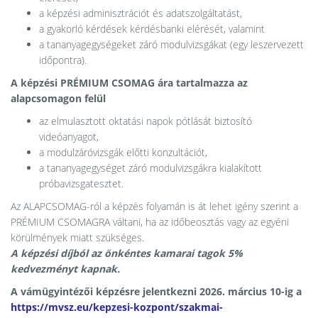
a képzési adminisztrációt és adatszolgáltatást,
a gyakorló kérdések kérdésbanki elérését, valamint
a tananyagegységeket záró modulvizsgákat (egy leszervezett
időpontra).
A képzési PRÉMIUM CSOMAG ára tartalmazza az
alapcsomagon felül
az elmulasztott oktatási napok pótlását biztosító
videóanyagot,
a modulzáróvizsgák előtti konzultációt,
a tananyagegységet záró modulvizsgákra kialakított
próbavizsgatesztet.
Az ALAPCSOMAG-ról a képzés folyamán is át lehet igény szerint a
PRÉMIUM CSOMAGRA váltani, ha az időbeosztás vagy az egyéni
körülmények miatt szükséges.
A képzési díjból az önkéntes kamarai tagok 5%
kedvezményt kapnak.
A vámügyintézői képzésre jelentkezni 2026. március 10-ig a
https://mvsz.eu/kepzesi-kozpont/szakmai-