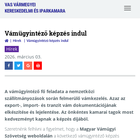
VAS VÁRMEGYEI
Toggle
KERESKEDELMI ÉS IPARKAMARA
navigat
Vámügyintéző képzés indul
Hírek
Vámügyintéző képzés indul
Hírek
2026. március 03.
A vámügyintéző fő feladata a nemzetközi
szállítmányozások során felmerülő vámkezelés. Azaz az
export-, import- és tranzit vám dokumentációjának
elkészítése és lejelentése. Az önkéntes kamarai tagok most
kedvezményt kapnak a képzés díjából.
Szeretnénk felhívni a figyelmet, hogy a
Magyar Vámügyi
Szövetség weboldalán
a következő vámügyintéző képzés