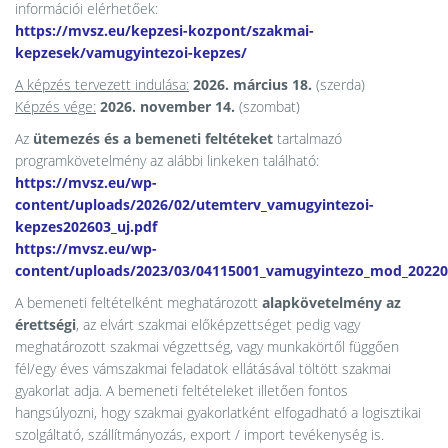
információi elérhetőek:
https://mvsz.eu/kepzesi-kozpont/szakmai-
kepzesek/vamugyintezoi-kepzes/
A képzés tervezett indulása:
2026. március 18.
(szerda)
Képzés vége:
2026. november 14.
(szombat)
Az
ütemezés és a bemeneti feltéteket
tartalmazó
programkövetelmény az alábbi linkeken található:
https://mvsz.eu/wp-
content/uploads/2026/02/utemterv_vamugyintezoi-
kepzes202603_uj.pdf
https://mvsz.eu/wp-
content/uploads/2023/03/04115001_vamugyintezo_mod_20220
A bemeneti feltételként meghatározott
alapkövetelmény az
érettségi
, az elvárt szakmai előképzettséget pedig vagy
meghatározott szakmai végzettség, vagy munkakörtől függően
fél/egy éves vámszakmai feladatok ellátásával töltött szakmai
gyakorlat adja. A bemeneti feltételeket illetően fontos
hangsúlyozni, hogy szakmai gyakorlatként elfogadható a logisztikai
szolgáltató, szállítmányozás, export / import tevékenység is.