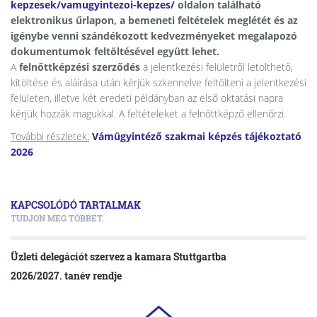
kepzesek/vamugyintezoi-kepzes/
oldalon található
elektronikus űrlapon, a bemeneti feltételek meglétét és az
igénybe venni szándékozott kedvezményeket megalapozó
dokumentumok feltöltésével együtt lehet.
A
felnőttképzési szerződés
a jelentkezési felületről letölthető,
kitöltése és aláírása után kérjük szkennelve feltölteni a jelentkezési
felületen, illetve két eredeti példányban az első oktatási napra
kérjük hozzák magukkal. A feltételeket a felnőttképző ellenőrzi.
További részletek:
Vámügyintéző szakmai képzés tájékoztató
2026
KAPCSOLÓDÓ TARTALMAK
TUDJON MEG TÖBBET.
Üzleti delegációt szervez a kamara Stuttgartba
2026/2027. tanév rendje