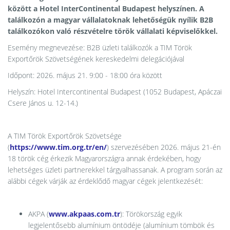
között a Hotel InterContinental Budapest helyszínen. A
találkozón a magyar vállalatoknak lehetőségük nyílik B2B
találkozókon való részvételre török vállalati képviselőkkel.
Esemény megnevezése: B2B üzleti találkozók a TIM Török
Exportőrök Szövetségének kereskedelmi delegációjával
Időpont: 2026. május 21. 9:00 - 18:00 óra között
Helyszín: Hotel Intercontinental Budapest (1052 Budapest, Apáczai
Csere János u. 12-14.)
A TIM Török Exportőrök Szövetsége
(
https://www.tim.org.tr/en/
) szervezésében 2026. május 21-én
18 török cég érkezik Magyarországra annak érdekében, hogy
lehetséges üzleti partnerekkel tárgyalhassanak. A program során az
alábbi cégek várják az érdeklődő magyar cégek jelentkezését:
AKPA (
www.akpaas.com.tr
): Törökország egyik
legjelentősebb alumínium öntödéje (alumínium tömbök és