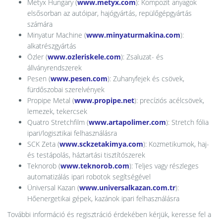
Metyx Hungary (
www.metyx.com
): Kompozit anyagok
elsősorban az autóipar, hajógyártás, repülőgépgyártás
számára
Minyatur Machine (
www.minyaturmakina.com
):
alkatrészgyártás
Özler (
www.ozleriskele.com
): Zsaluzat- és
állványrendszerek
Pesen (
www.pesen.com
): Zuhanyfejek és csövek,
fürdőszobai szerelvények
Propipe Metal (
www.propipe.net
): precíziós acélcsövek,
lemezek, tekercsek
Quatro Stretchfilm (
www.artapolimer.com
): Stretch fólia
ipari/logisztikai felhasználásra
SCK Zeta (
www.sckzetakimya.com
): Kozmetikumok, haj-
és testápolás, háztartási tisztítószerek
Teknorob (
www.teknorob.com
): Teljes vagy részleges
automatizálás ipari robotok segítségével
Üniversal Kazan (
www.universalkazan.com.tr
):
Hőenergetikai gépek, kazánok ipari felhasználásra
További információ és regisztráció érdekében kérjük, keresse fel a