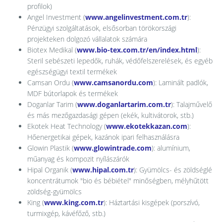
profilok)
Angel Investment (
www.angelinvestment.com.tr
):
Pénzügyi szolgáltatások, elsősorban törökországi
projekteken dolgozó vállalatok számára
Biotex Medikal (
www.bio-tex.com.tr/en/index.html
):
Steril sebészeti lepedők, ruhák, védőfelszerelések, és egyéb
egészségügyi textil termékek
Camsan Ordu (
www.camsanordu.com
): Laminált padlók,
MDF bútorlapok és termékek
Doganlar Tarim (
www.doganlartarim.com.tr
): Talajművelő
és más mezőgazdasági gépen (ekék, kultivátorok, stb.)
Ekotek Heat Technology (
www.ekotekkazan.com
):
Hőenergetikai gépek, kazánok ipari felhasználásra
Glowin Plastik (
www.glowintrade.com
): alumínium,
műanyag és kompozit nyílászárók
Hipal Organik (
www.hipal.com.tr
): Gyümölcs- és zöldséglé
koncentrátumok "bio és bébiétel" minőségben, mélyhűtött
zöldség-gyümölcs
King (
www.king.com.tr
): Háztartási kisgépek (porszívó,
turmixgép, kávéfőző, stb.)