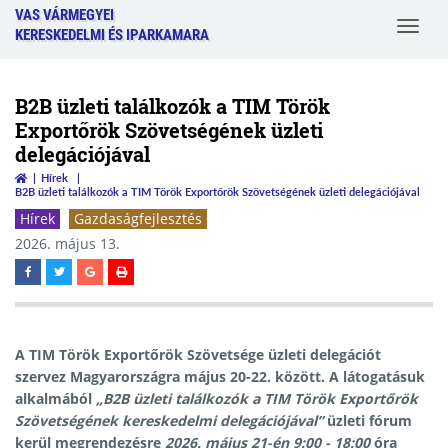
VAS VÁRMEGYEI
Toggle
KERESKEDELMI ÉS IPARKAMARA
navigat
B2B üzleti találkozók a TIM Török
Exportőrök Szövetségének üzleti
delegációjával
Hírek
B2B üzleti találkozók a TIM Török Exportőrök Szövetségének üzleti delegációjával
Hírek
Gazdaságfejlesztés
2026. május 13.
A TIM Török Exportőrök Szövetsége üzleti delegációt
szervez Magyarországra május 20-22. között. A látogatásuk
alkalmából
„
B2B üzleti találkozók a TIM Török Exportőrök
Szövetségének kereskedelmi delegációjával
”
üzleti fórum
kerül megrendezésre
2026. május 21-én 9:00 - 18:00
óra