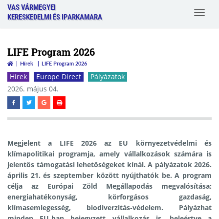
VAS VÁRMEGYEI
Toggle
KERESKEDELMI ÉS IPARKAMARA
navigat
LIFE Program 2026
Hírek
LIFE Program 2026
Hírek
Europe Direct
Pályázatok
2026. május 04.
Megjelent a LIFE 2026 az EU környezetvédelmi és
klímapolitikai programja, amely
vállalkozások számára is
jelentős támogatási lehetőségeket kínál
. A pályázatok 2026.
április 21. és szeptember között nyújthatók be. A program
célja az Európai Zöld Megállapodás megvalósítása:
energiahatékonyság, körforgásos gazdaság,
klímasemlegesség, biodiverzitás‑védelem.
Pályázhat
minden EU‑ban bejegyzett vállalkozás is
, beleértve a