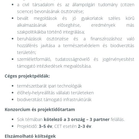
a civil társadalom és az állampolgári tudomány (citizen
science) bevonásának ösztönzése;
bevált megoldások és jó gyakorlatok széles körű
alkalmazásának elősegítése, eredmények más
szakpolitikákba történő integrálása;
beruházások ösztönzése és a finanszírozáshoz való
hozzáférés javítása a természetvédelem és biodiverzitás
területén;
szemléletformáló, tudatosságnövelő és jogérvényesítést
támogató intézkedések megvalósítása.
Céges projektpéldák:
természetbarát ipari technológiák
élőhely‑helyreállítás vállalati területeken
biodiverzitást támogató infrastruktúrák
Konzorcium és projektidőtartam
Sok témában
kötelező a 3 ország – 3 partner
felállás.
Projektidő:
3–5 év
, CET esetén
2–3 év
.
Elszámolható költségek