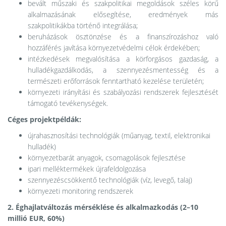
bevált műszaki és szakpolitikai megoldások széles körű
alkalmazásának elősegítése, eredmények más
szakpolitikákba történő integrálása;
beruházások ösztönzése és a finanszírozáshoz való
hozzáférés javítása környezetvédelmi célok érdekében;
intézkedések megvalósítása a körforgásos gazdaság, a
hulladékgazdálkodás, a szennyezésmentesség és a
természeti erőforrások fenntartható kezelése területén;
környezeti irányítási és szabályozási rendszerek fejlesztését
támogató tevékenységek.
Céges projektpéldák:
újrahasznosítási technológiák (műanyag, textil, elektronikai
hulladék)
környezetbarát anyagok, csomagolások fejlesztése
ipari melléktermékek újrafeldolgozása
szennyezéscsökkentő technológiák (víz, levegő, talaj)
környezeti monitoring rendszerek
2. Éghajlatváltozás mérséklése és alkalmazkodás (2–10
millió EUR, 60%)