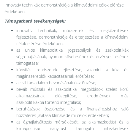
Innovatív technikák demonstrációja a klímavédelmi célok elérése
érdekében.
Támogatható tevékenységek:
innovatív technikák, módszerek és megközelítések
fejlesztése, demonstrációja és elterjesztése a klímavédelmi
célok elérése érdekében;
az uniós klímapolitikai jogszabályok és szakpolitikák
végrehajtásának, nyomon követésének és érvényesítésének
támogatása;
irányítási rendszerek fejlesztése, valamint a köz- és
magánszereplők kapacitásainak erősítése;
a civil társadalom bevonásának ösztönzése;
bevált műszaki és szakpolitikai megoldások széles körű
alkalmazásának elősegítése, eredmények más
szakpolitikákba történő integrálása;
beruházások ösztönzése és a finanszírozáshoz való
hozzáférés javítása klímavédelmi célok érdekében;
az éghajlatváltozás mérséklését, az alkalmazkodást és a
klímapolitikai irányítást támogató intézkedések