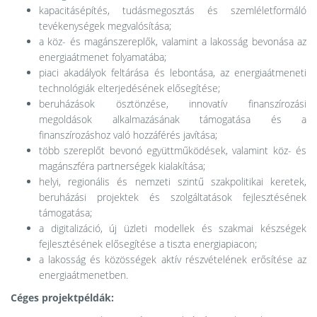
kapacitásépítés, tudásmegosztás és szemléletformáló
tevékenységek megvalósítása;
a köz- és magánszereplők, valamint a lakosság bevonása az
energiaátmenet folyamatába;
piaci akadályok feltárása és lebontása, az energiaátmeneti
technológiák elterjedésének elősegítése;
beruházások ösztönzése, innovatív finanszírozási
megoldások alkalmazásának támogatása és a
finanszírozáshoz való hozzáférés javítása;
több szereplőt bevonó együttműködések, valamint köz- és
magánszféra partnerségek kialakítása;
helyi, regionális és nemzeti szintű szakpolitikai keretek,
beruházási projektek és szolgáltatások fejlesztésének
támogatása;
a digitalizáció, új üzleti modellek és szakmai készségek
fejlesztésének elősegítése a tiszta energiapiacon;
a lakosság és közösségek aktív részvételének erősítése az
energiaátmenetben.
Céges projektpéldák: