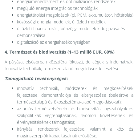
energiamenedzsment és optimalizációs rendszerek
megújuló energia integrációs technológiák
energiatárolási megoldások (pl. PCM, akkumulátor, hőtárolás)
közösségi energia modellek, új üzleti modellek
új üzleti-finanszírozási, pénzügyi modellek kidolgozása és
demonstrálása
digitalizáció az energiahatékonyságban
4. Természet és biodiverzitás (1–13 millió EUR, 60%)
A pályázat elsősorban közszféra fókuszú, de cégek is indulhatnak.
Innovatív technikák, természetalapú megoldások fejlesztése.
Támogatható tevékenységek:
innovatív technikák, módszerek és megközelítések
fejlesztése, demonstrációja és elterjesztése (beleértve a
természetalapú és ökoszisztéma-alapú megoldásokat);
az uniós természetvédelmi és biodiverzitási jogszabályok és
szakpolitikák végrehajtásának, nyomon követésének és
érvényesítésének támogatása;
irányítási rendszerek fejlesztése, valamint a köz- és
magánszereplők kapacitásainak erősítése;