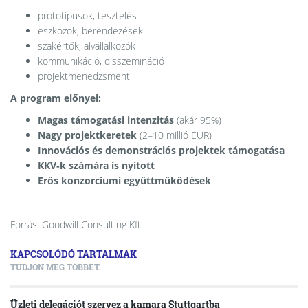
prototípusok, tesztelés
eszközök, berendezések
szakértők, alvállalkozók
kommunikáció, disszemináció
projektmenedzsment
A program előnyei:
Magas támogatási intenzitás
(akár 95%)
Nagy projektkeretek
(2–10 millió EUR)
Innovációs és demonstrációs projektek támogatása
KKV‑k számára is nyitott
Erős konzorciumi együttműködések
Forrás: Goodwill Consulting Kft.
KAPCSOLÓDÓ TARTALMAK
TUDJON MEG TÖBBET.
Üzleti delegációt szervez a kamara Stuttgartba