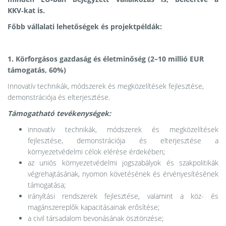
KKV‑kat is.
Főbb vállalati lehetőségek és projektpéldák:
1. Körforgásos gazdaság és életminőség (2–10 millió EUR
támogatás, 60%)
Innovatív technikák, módszerek és megközelítések fejlesztése,
demonstrációja és elterjesztése.
Támogatható tevékenységek:
innovatív technikák, módszerek és megközelítések
fejlesztése, demonstrációja és elterjesztése a
környezetvédelmi célok elérése érdekében;
az uniós környezetvédelmi jogszabályok és szakpolitikák
végrehajtásának, nyomon követésének és érvényesítésének
támogatása;
irányítási rendszerek fejlesztése, valamint a köz- és
magánszereplők kapacitásainak erősítése;
a civil társadalom bevonásának ösztönzése;