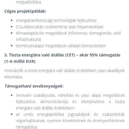
megvalósítása.
Céges projektpéldák:
energiahatékonysági technológiák fejlesztése
CO₂‑kibocsátás csökkentése ipari folyamatokban
klímaadaptációs megoldások (hőstressz, vízmegtartás, zöld
infrastruktúra)
természetalapú megoldások vállalati környezetben
3. Tiszta energiára való átállás (CET) – akár 95% támogatás
(1–6 millió EUR)
Innovációk a tiszta energiára való átállás érdekében, piaci akadályok
lebontása.
Támogatható tevékenységek:
innovatív szabályozási, irányítási és piaci alapú megoldások
fejlesztése, demonstrációja és elterjesztése a tiszta
energiára való átállás érdekében;
az uniós energiapolitikai jogszabályok és szakpolitikák
végrehajtásának, nyomon követésének és érvényesítésének
támogatása;