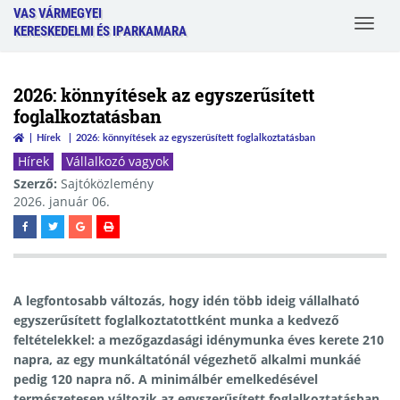
VAS VÁRMEGYEI
Toggle
KERESKEDELMI ÉS IPARKAMARA
navigat
2026: könnyítések az egyszerűsített
foglalkoztatásban
Hírek
2026: könnyítések az egyszerűsített foglalkoztatásban
Hírek
Vállalkozó vagyok
Szerző:
Sajtóközlemény
2026. január 06.
A legfontosabb változás, hogy idén több ideig vállalható
egyszerűsített foglalkoztatottként munka a kedvező
feltételekkel: a mezőgazdasági idénymunka éves kerete 210
napra, az egy munkáltatónál végezhető alkalmi munkáé
pedig 120 napra nő. A minimálbér emelkedésével
természetesen változik az egyszerűsített foglalkoztatásban