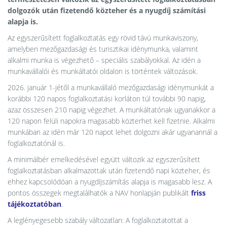
dolgozók után fizetendő közteher és a nyugdíj számítási
alapja is.
Az egyszerűsített foglalkoztatás egy rövid távú munkaviszony,
amelyben mezőgazdasági és turisztikai idénymunka, valamint
alkalmi munka is végezhető – speciális szabályokkal. Az idén a
munkavállalói és munkáltatói oldalon is történtek változások.
2026. január 1-jétől a munkavállaló mezőgazdasági idénymunkát a
korábbi 120 napos foglalkoztatási korláton túl további 90 napig,
azaz összesen 210 napig végezhet. A munkáltatónak ugyanakkor a
120 napon felüli napokra magasabb közterhet kell fizetnie. Alkalmi
munkában az idén már 120 napot lehet dolgozni akár ugyanannál a
foglalkoztatónál is.
A minimálbér emelkedésével együtt változik az egyszerűsített
foglalkoztatásban alkalmazottak után fizetendő napi közteher, és
ehhez kapcsolódóan a nyugdíjszámítás alapja is magasabb lesz. A
pontos összegek megtalálhatók a NAV honlapján publikált
friss
tájékoztatóban
.
A leglényegesebb szabály változatlan: A foglalkoztatottat a