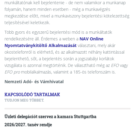
munkáltatónak kell bejelentenie - de nem valamikor a munkanap
folyamán, hanem minden esetben - még a munkavégzés
megkezdése előtt, mivel a munkaviszony bejelentési kötelezettség
teljesítésével keletkezik.
Több gyors és egyszerű bejelentési mód is a munkáltatók
rendelkezésére áll. Érdemes a weben a
NAV Online
Nyomtatványkitöltő Alkalmazását
választani, mely akár
okostelefonról is elérhető, és az alkalmazott néhány kattintással
bejelenthető, sőt, a bejelentés során a jogszabályi korlátok
vizsgálata is azonnal megtörténik. De választható még az
EFO
vagy
EFO pro
mobilalkalmazás, valamint a 185-ös telefonszám is.
Nemzeti Adó- és Vámhivatal
KAPCSOLÓDÓ TARTALMAK
TUDJON MEG TÖBBET.
Üzleti delegációt szervez a kamara Stuttgartba
2026/2027. tanév rendje