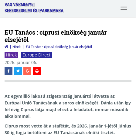
VAS VÁRMEGYEI
Toggle
KERESKEDELMI ÉS IPARKAMARA
navigat
EU Tanács : ciprusi elnökség január
elsejétől
Hírek
EU Tanács : ciprusi elnökség január elsejétől
Hírek
Europe Direct
2026. január 06.
Az egymillió lakosú szigetország januártól átvette az
Európai Unió Tanácsának a soros elnökségét. Dánia után így
fél évig Ciprus látja majd el ezt a feladatot, immár második
alkalommal.
Ciprus most vette át a stafétát, és 2026. január 1-jétől június
30-ig fogja betölteni az EU Tanácsának elnöki tisztét.