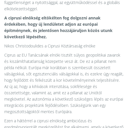
függetlenséget a nyitottsággal, az együttműködéssel és a globális
elkötelezettséggel.
A ciprusi elnökség eltökélten fog dolgozni annak
érdekében, hogy új lendületet adjon az európai
építménynek, és jelentősen hozzájáruljon közös utunk
következő lépéséhez.
Nikos Christodoulides a Ciprusi Köztársaság elnöke
Ciprus az EU Tanácsának elnöki tisztét súlyos geopolitikai zavarok
és kiszámíthatatlanság közepette veszi át. De ez a pillanat nem
példa nélküli. Európa már korábban is szembesült összetett
válságokkal, sőt egzisztenciális válságokkal is, és ezekre úgy reagált,
hogy fejlődött és felkészült a kor követelményeinek teljesítésére.
Az új az, hogy a kihívások intenzitása, sokfélesége és
összetettsége, valamint az, amit ez a pillanat az Uniótól
megkövetel. Az autonómia a következő szükséges lépés az európai
integrációs projektünk fejlődésében. Szükségünk van egy
megosztottságoktól mentes Európára.
Ezen a háttérrel a ciprusi elnökség ambiciózus és
eredményorientált megközelítést fog alkalmazni, amely a következő