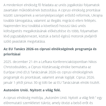
A mindenkori elnökség fő feladata az uniós jogalkotási folyamatok
zavartalan működésének biztosítása. A ciprusi elnökség prioritásai
között szerepelnek a versenyképességet erősítő reformok, Ukrajna
további támogatása, valamint az illegális migráció elleni fellépés.
Napirenden lesz továbbá a következő hosszú távú uniós
költségvetés megalkotásának előkészítése és több, folyamatban
lévő jogszabálytervezet, köztük a belső égésű motorok jövőjéről
szóló javaslatok megvitatása.
Az EU Tanács 2026-os ciprusi elnökségének programja és
prioritásai
2025. december 21-én a Lefkara Konferenciaközpontban Nikos
Christodoulides, a Ciprusi Köztársaság elnöke bemutatta az
Európai Unió (EU) Tanácsának 2026-os ciprusi elnökségének
programját és prioritásait, valamint annak logóját. Ciprus 2026.
január 1-jétől június 30-ig tölti be az EU Tanácsának elnöki tisztét.
Autonóm Unió. Nyitott a világ felé.
A ciprusi elnökség mottója, „Autonóm Unió. Nyitott a világ felé.” egy
előremutató szemléletet tükröz, amely ötvözi a belső erőt és