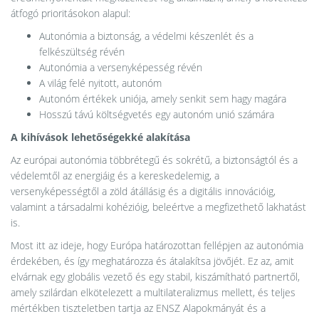
átfogó prioritásokon alapul:
Autonómia a biztonság, a védelmi készenlét és a
felkészültség révén
Autonómia a versenyképesség révén
A világ felé nyitott, autonóm
Autonóm értékek uniója, amely senkit sem hagy magára
Hosszú távú költségvetés egy autonóm unió számára
A kihívások lehetőségekké alakítása
Az európai autonómia többrétegű és sokrétű, a biztonságtól és a
védelemtől az energiáig és a kereskedelemig, a
versenyképességtől a zöld átállásig és a digitális innovációig,
valamint a társadalmi kohézióig, beleértve a megfizethető lakhatást
is.
Most itt az ideje, hogy Európa határozottan fellépjen az autonómia
érdekében, és így meghatározza és átalakítsa jövőjét. Ez az, amit
elvárnak egy globális vezető és egy stabil, kiszámítható partnertől,
amely szilárdan elkötelezett a multilateralizmus mellett, és teljes
mértékben tiszteletben tartja az ENSZ Alapokmányát és a