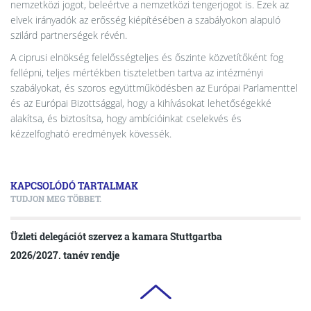
nemzetközi jogot, beleértve a nemzetközi tengerjogot is. Ezek az
elvek irányadók az erősség kiépítésében a szabályokon alapuló
szilárd partnerségek révén.
A ciprusi elnökség felelősségteljes és őszinte közvetítőként fog
fellépni, teljes mértékben tiszteletben tartva az intézményi
szabályokat, és szoros együttműködésben az Európai Parlamenttel
és az Európai Bizottsággal, hogy a kihívásokat lehetőségekké
alakítsa, és biztosítsa, hogy ambícióinkat cselekvés és
kézzelfogható eredmények kövessék.
KAPCSOLÓDÓ TARTALMAK
TUDJON MEG TÖBBET.
Üzleti delegációt szervez a kamara Stuttgartba
2026/2027. tanév rendje