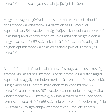
százalék) optimista saját és családja jövőjét illetően.
Magyarországon a jövővel kapocslatos várakozások tekintetében
derűlátóbbak a válaszadók: 64 százalék az EU jövőjével
kapcsolatban, 54 százalék a világ jövőjével kapcsolatban bizakodó.
Saját hazájukkal kapcsolatban az uniós átlagnak megfelelően a
magyar válaszadók 57 százaléka derűlátó és az uniós átlagnál
enyhén optimistábbak a saját és családja jövőjét illetően (78
százalék).
A felmérés eredményei is alátámasztják, hogy az uniós lakosság
számos kihívással néz szembe. A védelemmel és a biztonsággal
kapcsolatos aggályok minden mért területen jelentősek, ezek közül
is leginkább az EU határai közelében zajló konfliktusok (72
százalék), a terrorizmus (67 százalék), a nem uniós országok általi
kibertámadások (66 százalék), a klímaváltozás miatt súlyosbodó
természeti katasztrófák (66 százalék) és az ellenőrizetlen migráció
(65 százalék) nyugtalanítják az embereket. Emellett szintén