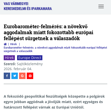
VAS VÁRMEGYEI
Toggle
KERESKEDELMI ÉS IPARKAMARA
navigat
Eurobarométer-felmérés: a növekvő
aggodalmak miatt fokozottabb európai
fellépést sürgetnek a válaszadók
Hírek
Eurobarométer-felmérés: a növekvő aggodalmak miatt fokozottabb európai fellépést
sürgetnek a válaszadók
Hírek
Europe Direct
Szerző:
Sajtóközlemény
2026. február 04.
A fokozódó geopolitikai feszültségek közepette a polgárok
egyre jobban aggódnak a jövőjük miatt, ezért egységes és
határozott fellépést várnak az Európai Uniótól.