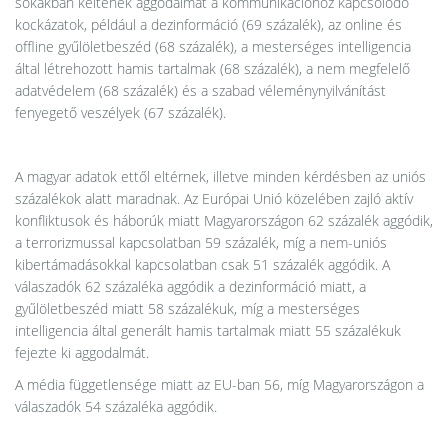
sokakban keltenek aggodalmat a kommunikációhoz kapcsolódó
kockázatok, például a dezinformáció (69 százalék), az online és
offline gyűlöletbeszéd (68 százalék), a mesterséges intelligencia
által létrehozott hamis tartalmak (68 százalék), a nem megfelelő
adatvédelem (68 százalék) és a szabad véleménynyilvánítást
fenyegető veszélyek (67 százalék).
A magyar adatok ettől eltérnek, illetve minden kérdésben az uniós
százalékok alatt maradnak. Az Európai Unió közelében zajló aktív
konfliktusok és háborúk miatt Magyarországon 62 százalék aggódik,
a terrorizmussal kapcsolatban 59 százalék, míg a nem-uniós
kibertámadásokkal kapcsolatban csak 51 százalék aggódik. A
válaszadók 62 százaléka aggódik a dezinformáció miatt, a
gyűlöletbeszéd miatt 58 százalékuk, míg a mesterséges
intelligencia által generált hamis tartalmak miatt 55 százalékuk
fejezte ki aggodalmát.
A média függetlensége miatt az EU-ban 56, míg Magyarországon a
válaszadók 54 százaléka aggódik.