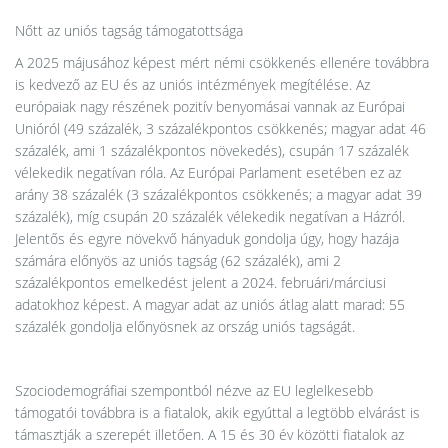
Nőtt az uniós tagság támogatottsága
A 2025 májusához képest mért némi csökkenés ellenére továbbra
is kedvező az EU és az uniós intézmények megítélése. Az
európaiak nagy részének pozitív benyomásai vannak az Európai
Unióról (49 százalék, 3 százalékpontos csökkenés; magyar adat 46
százalék, ami 1 százalékpontos növekedés), csupán 17 százalék
vélekedik negatívan róla. Az Európai Parlament esetében ez az
arány 38 százalék (3 százalékpontos csökkenés; a magyar adat 39
százalék), míg csupán 20 százalék vélekedik negatívan a Házról.
Jelentős és egyre növekvő hányaduk gondolja úgy, hogy hazája
számára előnyös az uniós tagság (62 százalék), ami 2
százalékpontos emelkedést jelent a 2024. februári/márciusi
adatokhoz képest. A magyar adat az uniós átlag alatt marad: 55
százalék gondolja előnyösnek az ország uniós tagságát.
Szociodemográfiai szempontból nézve az EU leglelkesebb
támogatói továbbra is a fiatalok, akik egyúttal a legtöbb elvárást is
támasztják a szerepét illetően. A 15 és 30 év közötti fiatalok az