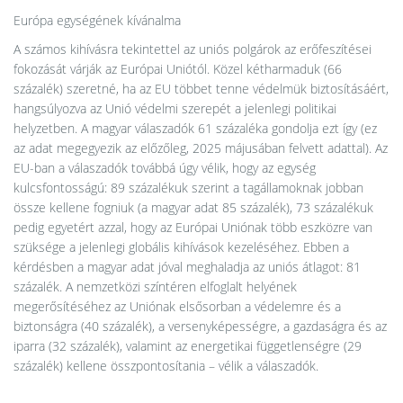
Európa egységének kívánalma
A számos kihívásra tekintettel az uniós polgárok az erőfeszítései
fokozását várják az Európai Uniótól. Közel kétharmaduk (66
százalék) szeretné, ha az EU többet tenne védelmük biztosításáért,
hangsúlyozva az Unió védelmi szerepét a jelenlegi politikai
helyzetben. A magyar válaszadók 61 százaléka gondolja ezt így (ez
az adat megegyezik az előzőleg, 2025 májusában felvett adattal). Az
EU-ban a válaszadók továbbá úgy vélik, hogy az egység
kulcsfontosságú: 89 százalékuk szerint a tagállamoknak jobban
össze kellene fogniuk (a magyar adat 85 százalék), 73 százalékuk
pedig egyetért azzal, hogy az Európai Uniónak több eszközre van
szüksége a jelenlegi globális kihívások kezeléséhez. Ebben a
kérdésben a magyar adat jóval meghaladja az uniós átlagot: 81
százalék. A nemzetközi színtéren elfoglalt helyének
megerősítéséhez az Uniónak elsősorban a védelemre és a
biztonságra (40 százalék), a versenyképességre, a gazdaságra és az
iparra (32 százalék), valamint az energetikai függetlenségre (29
százalék) kellene összpontosítania – vélik a válaszadók.