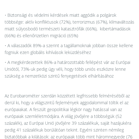
• Biztonsági és védelmi kérdések miatt aggódik a polgárok
többsége: aktív konfliktusok (72%), terrorizmus (67%), klímaváltozás
miatt súlyosbodó természeti katasztrófák (66%), kibertámadások
(66%) és ellenőrizetlen migráció (65%)
• A válaszadók 89%-a szerint a tagállamoknak jobban össze kellene
fogniuk ezen globális kihívások leküzdéséhez
• A megkérdezettek 86%-a határozottabb fellépést vár az Európai
Uniótól, 73%-uk pedig úgy véli, hogy több uniós eszközre lenne
szükség a nemzetközi szintű fenyegetések elhárításához
Az Eurobarométer szerdán közzétett legfrissebb felméréséből az
derül ki, hogy a világszintű fejlemények aggodalommal töltik el az
európaiakat. A feszült geopolitikai légkör nagy hatással van az
európaiak szemléletmódjára. A világ jövőjére a többségük (52
százalék), az Európai Unió jövőjére 39 százalékuk, saját hazájukéra
pedig 41 százalékuk borúlátóan tekint. Egyéni szinten némileg
biztatóbbak a kilátások: az európaiak több mint háromnegyede (76