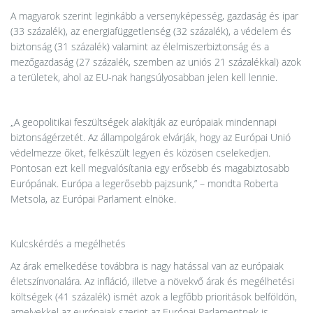
A magyarok szerint leginkább a versenyképesség, gazdaság és ipar
(33 százalék), az energiafüggetlenség (32 százalék), a védelem és
biztonság (31 százalék) valamint az élelmiszerbiztonság és a
mezőgazdaság (27 százalék, szemben az uniós 21 százalékkal) azok
a területek, ahol az EU-nak hangsúlyosabban jelen kell lennie.
„A geopolitikai feszültségek alakítják az európaiak mindennapi
biztonságérzetét. Az állampolgárok elvárják, hogy az Európai Unió
védelmezze őket, felkészült legyen és közösen cselekedjen.
Pontosan ezt kell megvalósítania egy erősebb és magabiztosabb
Európának. Európa a legerősebb pajzsunk,” – mondta Roberta
Metsola, az Európai Parlament elnöke.
Kulcskérdés a megélhetés
Az árak emelkedése továbbra is nagy hatással van az európaiak
életszínvonalára. Az infláció, illetve a növekvő árak és megélhetési
költségek (41 százalék) ismét azok a legfőbb prioritások belföldön,
amelyekkel az európaiak szerint az Európai Parlamentnek is