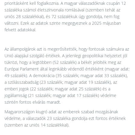
prioritásként kell foglalkoznia. A magyar válaszadóknak csupán 12
százaléka számol életszínvonala romlásával (szemben tehát az
uniós 28 százalékkal), és 72 százalékuk úgy gondolja, nem fog
változni. Ezek az adatok szinte megegyeznek a 2025 májusban
felvett adatokkal.
Az állampolgárok azt is megerősítették, hogy fontosak számukra az
Unió alapjául szolgáló értékek. A jelenlegi geopolitikai helyzetet jól
tükrözi, hogy a legtöbben (52 százalék) a békét jelölték meg az
Európai Parlament által leginkább védendő értékként (magyar adat:
49 százalék). A demokrácia (35 százalék; magyar adat 33 százalék),
a szólásszabadság (23 százalék; magyar adat 19 százalék), az
emberi jogok (22 százalék; magyar adat 25 százalék) és a
jogállamiság (21 százalék; magyar adat 17 százalék) védelme
szintén fontos elvárás maradt.
Magyarországon kiugró adat az emberek szabad mozgásának
védelme, a válaszadók 23 százaléka gondolja ezt fontos értéknek
(szemben az uniós 14 százalékkal).