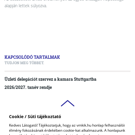
alapján lettek súlyozva.
KAPCSOLÓDÓ TARTALMAK
TUDJON MEG TÖBBET.
Üzleti delegációt szervez a kamara Stuttgartba
2026/2027. tanév rendje
Cookie / Süti tájékoztató
VAS VÁRMEGYEI
Kedves Látogató! Tájékoztatjuk, hogy az vmkik.hu honlap felhasználói
KERESKEDELMI ÉS IPARKAMARA
élmény fokozásának érdekében cookie-kat alkalmazunk. A honlapunk
COPYRIGHT © 2018 - 2026 VMKIK. |
ALL RIGHTS RESERVED! DESIGNED &