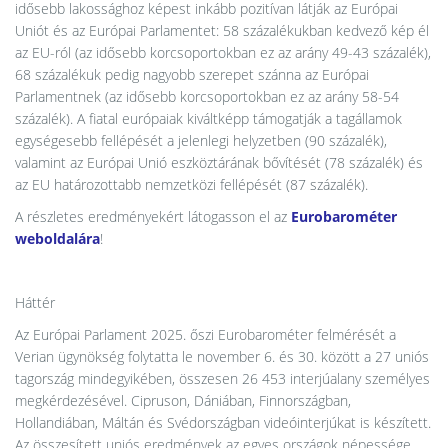
idősebb lakossághoz képest inkább pozitívan látják az Európai
Uniót és az Európai Parlamentet: 58 százalékukban kedvező kép él
az EU-ról (az idősebb korcsoportokban ez az arány 49-43 százalék),
68 százalékuk pedig nagyobb szerepet szánna az Európai
Parlamentnek (az idősebb korcsoportokban ez az arány 58-54
százalék). A fiatal európaiak kiváltképp támogatják a tagállamok
egységesebb fellépését a jelenlegi helyzetben (90 százalék),
valamint az Európai Unió eszköztárának bővítését (78 százalék) és
az EU határozottabb nemzetközi fellépését (87 százalék).
A részletes eredményekért látogasson el az
Eurobarométer
weboldalára
!
Háttér
Az Európai Parlament 2025. őszi Eurobarométer felmérését a
Verian ügynökség folytatta le november 6. és 30. között a 27 uniós
tagország mindegyikében, összesen 26 453 interjúalany személyes
megkérdezésével. Cipruson, Dániában, Finnországban,
Hollandiában, Máltán és Svédországban videóinterjúkat is készített.
Az összesített uniós eredmények az egyes országok népessége