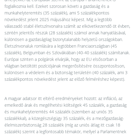
foglalkoznia kell. Ezeket szorosan követi a gazdaság és a
munkahelyteremtés (35 százalék), ami 5 százalékpontos
növekedést jelent 2025 májusához képest. Míg a legtöbb
válaszadó stabil életszínvonalra számít az elkövetkezendő öt évben,
szintén jelentős részük (28 százalék) számol annak hanyatlásával,
különösen a gazdaságilag bizonytalanabb helyzetű országokban.
Életszínvonaluk romlására a legtöbben Franciaországban (45
százalék), Belgiumban és Szlovákiában (40-40 százalék) számítanak.
Európai szinten a polgárok elvárják, hogy az EU elsősorban a
világban betöltött pozíciójának megerősítésére összpontosítson,
különösen a védelem és a biztonság területén (40 százalék, ami 3
százalékpontos növekedést jelent az előző felméréshez képest).
A magyar adatsor itt eltérő eredményeket hozott: az infláció, az
emelkedő árak és megélhetési költségek 45 százalék, a gazdaság
és munkahelyteremtés 44 százalék (szemben az uniós 35
százalékkal), a közegészségügy 35 százalék, és a mezőgazdaság-
élelmiszerbiztonság 28 százalék (míg az uniós átlag itt csak 18
százalék) szerint a legfontosabb témakör, mellyel a Parlamentnek