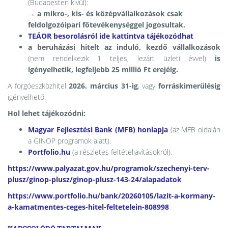
(Budapesten kívül):
→ a mikro-, kis- és középvállalkozások csak
feldolgozóipari főtevékenységgel jogosultak.
TEÁOR besorolásról ide kattintva tájékozódhat
a beruházási hitelt az induló, kezdő vállalkozások
(nem rendelkezik 1 teljes, lezárt üzleti évvel)
is
igényelhetik, legfeljebb 25 millió Ft erejéig.
A forgóeszközhitel
2026. március 31-ig
, vagy
forráskimerülésig
igényelhető.
Hol lehet tájékozódni:
Magyar Fejlesztési Bank (MFB) honlapja
(az MFB oldalán
a GINOP programok alatt).
Portfolio.hu
(a részletes feltételjavításokról).
https://www.palyazat.gov.hu/programok/szechenyi-terv-
plusz/ginop-plusz/ginop-plusz-143-24/alapadatok
https://www.portfolio.hu/bank/20260105/lazit-a-kormany-
a-kamatmentes-ceges-hitel-feltetelein-808998