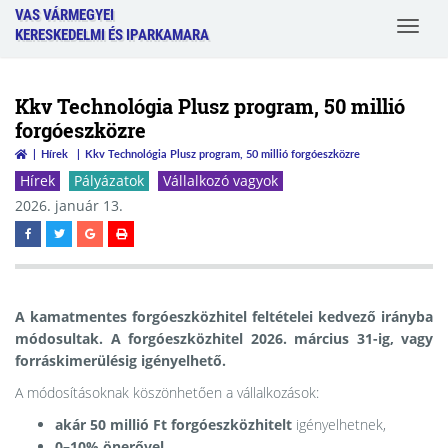
VAS VÁRMEGYEI
Toggle
KERESKEDELMI ÉS IPARKAMARA
navigat
Kkv Technológia Plusz program, 50 millió
forgóeszközre
Hírek
Kkv Technológia Plusz program, 50 millió forgóeszközre
Hírek
Pályázatok
Vállalkozó vagyok
2026. január 13.
A kamatmentes forgóeszközhitel feltételei kedvező irányba
módosultak. A forgóeszközhitel
2026. március 31-ig
, vagy
forráskimerülésig
igényelhető.
A módosításoknak köszönhetően a vállalkozások:
akár 50 millió Ft forgóeszközhitelt
igényelhetnek,
0–10% önerővel
,