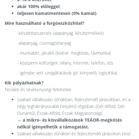
akár 100% előleggel
,
teljesen kamatmentesen (0% kamat)
.
Mire használható a forgóeszközhitel?
-készletbeszerzés (alapanyag, késztermékek)
-alapanyag, csomagolóanyag
- munkabér, járulék (kivéve: megbízás, távmunka)
- közüzemi költségek: villany, internet, telefon, stb.
- igénybe vett szolgáltatások (pl. könyvelő, logisztika)
Kik pályázhatnak?
Területi és tevékenységi feltételek:
Szabad vállalkozási zónákban, fejlesztendő járásokban, és a
négy leghátrányosabb helyzetű régióban (Dél-Alföld, Dél-
Dunántúl, Észak-Alföld, Észak-Magyarország):
→ a mikro- és kisvállalkozások TEÁOR-megkötés
nélkül igényelhetik a támogatást.
Szabad vállalkozási zónákon és fejlesztendő járásokon kívül